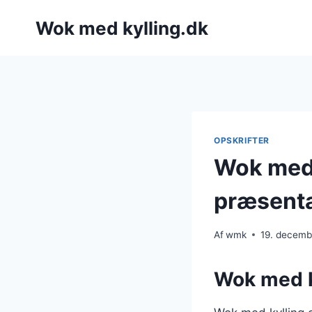
Fortsæt
Wok med kylling.dk
til
indhold
OPSKRIFTER
Wok med 
præsenta
Af
wmk
19. decemb
Wok med ky