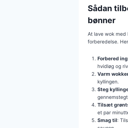
Sådan til
bønner
At lave wok med k
forberedelse. Her 
Forbered in
hvidløg og ri
Varm wokke
kyllingen.
Steg kylling
gennemstegt
Tilsæt grøn
et par minutt
Smag til
: Ti
saucen.