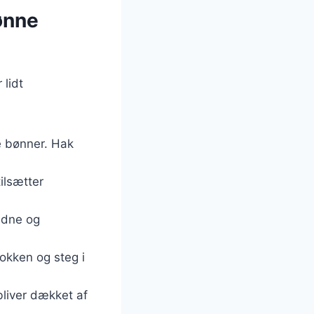
ønne
 lidt
ne bønner. Hak
ilsætter
yldne og
okken og steg i
bliver dækket af