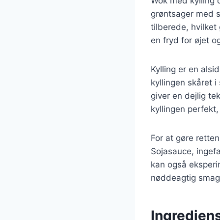
Wok med kylling 
grøntsager med sa
tilberede, hvilket
en fryd for øjet o
Kylling er en als
kyllingen skåret i
giver en dejlig t
kyllingen perfekt,
For at gøre rette
Sojasauce, ingefæ
kan også eksperime
nøddeagtig smag
Ingrediens