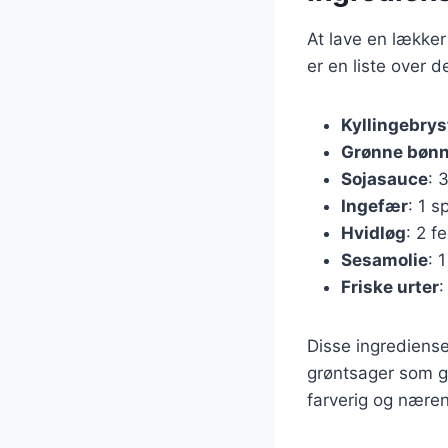
At lave en lække
er en liste over 
Kyllingebrys
Grønne bønn
Sojasauce
: 
Ingefær
: 1 s
Hvidløg
: 2 f
Sesamolie
: 
Friske urter
:
Disse ingrediense
grøntsager som gu
farverig og nære