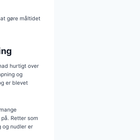
 at gøre måltidet
ing
mad hurtigt over
mpning og
og er blevet
g mange
 på. Retter som
 og nudler er