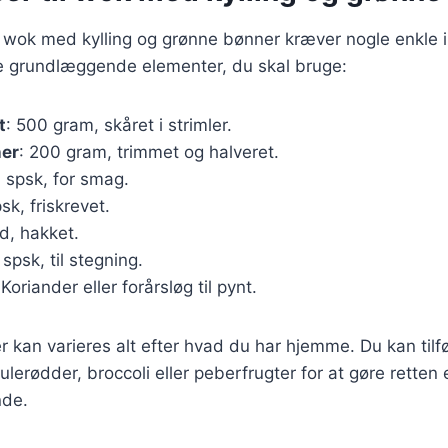
r wok med kylling og grønne bønner kræver nogle enkle 
de grundlæggende elementer, du skal bruge:
t
: 500 gram, skåret i strimler.
er
: 200 gram, trimmet og halveret.
3 spsk, for smag.
psk, friskrevet.
ed, hakket.
1 spsk, til stegning.
 Koriander eller forårsløg til pynt.
r kan varieres alt efter hvad du har hjemme. Du kan tilf
lerødder, broccoli eller peberfrugter for at gøre rette
nde.