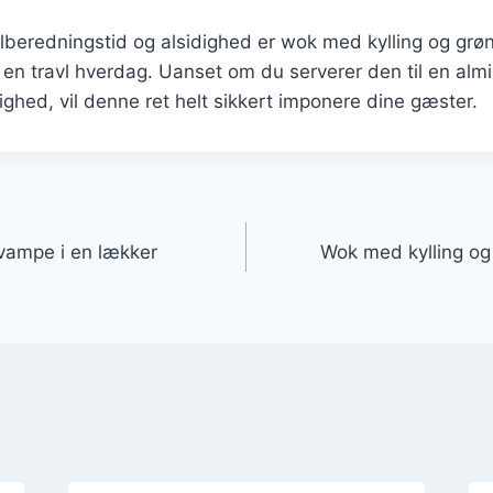
ilberedningstid og alsidighed er wok med kylling og gr
il en travl hverdag. Uanset om du serverer den til en al
ejlighed, vil denne ret helt sikkert imponere dine gæster.
gation
vampe i en lækker
Wok med kylling og