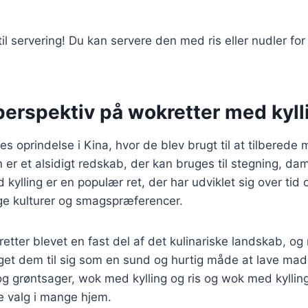
til servering! Du kan servere den med ris eller nudler for
perspektiv på wokretter med kyll
es oprindelse i Kina, hvor de blev brugt til at tilberede 
 er et alsidigt redskab, der kan bruges til stegning, da
kylling er en populær ret, der har udviklet sig over tid 
lige kulturer og smagspræferencer.
etter blevet en fast del af det kulinariske landskab, o
get dem til sig som en sund og hurtig måde at lave mad
g grøntsager, wok med kylling og ris og wok med kylling
e valg i mange hjem.