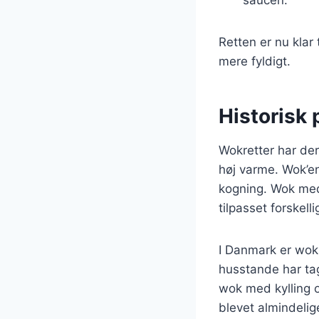
Retten er nu klar 
mere fyldigt.
Historisk 
Wokretter har der
høj varme. Wok’en
kogning. Wok med 
tilpasset forskel
I Danmark er wokr
husstande har ta
wok med kylling o
blevet almindelig