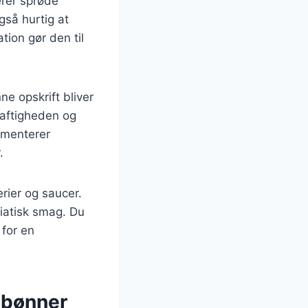
erer sprøde
gså hurtig at
tion gør den til
ne opskrift bliver
 saftigheden og
lementerer
.
erier og saucer.
siatisk smag. Du
 for en
 bønner