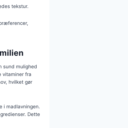
edes tekstur.
 præferencer,
milien
en sund mulighed
 vitaminer fra
ov, hvilket gør
e i madlavningen.
gredienser. Dette