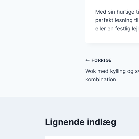
Med sin hurtige t
perfekt løsning t
eller en festlig l
Indlægsnavi
FORRIGE
Wok med kylling og s
kombination
Lignende indlæg