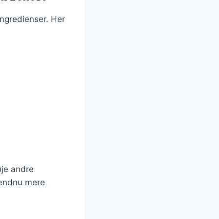
ingredienser. Her
øje andre
n endnu mere