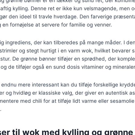
og grønne bønner er en lækker og sund ret, der kombin
ftig kylling. Denne ret er ikke kun velsmagende, men o
 gør den ideel til travle hverdage. Den farverige præsenta
g en fornøjelse at servere for familie og venner.
idig ingrediens, der kan tilberedes på mange måder. I den
 strimler og stegt hurtigt i en varm wok, hvilket bevarer
ekstur. De grønne bønner tilføjer en sprødhed, der komp
 og de tilføjer også en sund dosis vitaminer og mineraler
n endnu mere interessant kan du tilføje forskellige krydd
r og hvidløg er klassiske valg, der giver en autentisk a
ntere med chili for at tilføje lidt varme eller sesamolie
.
er til wok med kylling og grønne