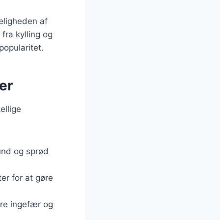
geligheden af
 fra kylling og
popularitet.
er
ellige
sund og sprød
ter for at gøre
ere ingefær og