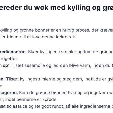
bereder du wok med kylling og gr
ylling og grønne bønner er en hurtig proces, der kræver
er trinene til at lave denne lækre ret:
gredienserne
: Skær kyllingen i strimler og trim de grøn
v ingefær.
n op
: Tilsæt sesamolie og lad den blive varm, inden du t
en
: Tilsæt kyllingestrimlerne og steg dem, indtil de er g
e.
tsagerne
: Kom de grønne bønner, hvidløg og ingefær i w
er, indtil bønnerne er sprøde.
lsæt sojasauce og rør godt rundt, så alle ingredienserne 