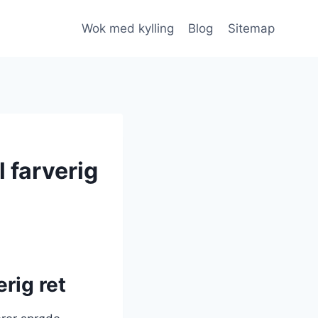
Wok med kylling
Blog
Sitemap
 farverig
rig ret