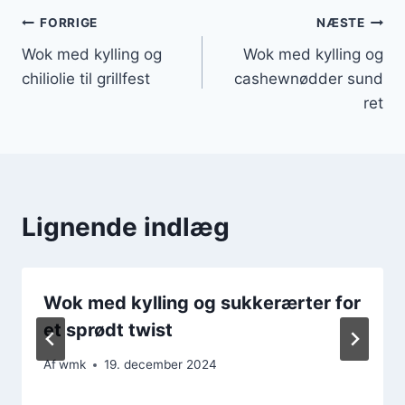
Indlægsnavigation
FORRIGE
NÆSTE
Wok med kylling og
Wok med kylling og
chiliolie til grillfest
cashewnødder sund
ret
Lignende indlæg
Wok med kylling og sukkerærter for
et sprødt twist
Af
wmk
19. december 2024