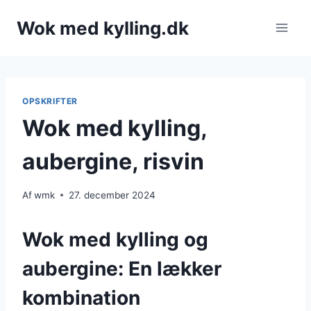
Fortsæt
Wok med kylling.dk
til
indhold
OPSKRIFTER
Wok med kylling,
aubergine, risvin
Af
wmk
27. december 2024
Wok med kylling og
aubergine: En lækker
kombination