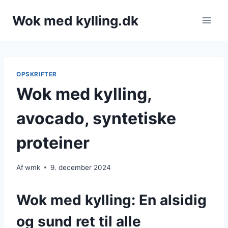
Fortsæt
Wok med kylling.dk
til
indhold
OPSKRIFTER
Wok med kylling,
avocado, syntetiske
proteiner
Af
wmk
9. december 2024
Wok med kylling: En alsidig
og sund ret til alle