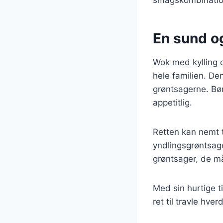
En sund og
Wok med kylling o
hele familien. De
grøntsagerne. Bøn
appetitlig.
Retten kan nemt t
yndlingsgrøntsage
grøntsager, de må
Med sin hurtige t
ret til travle hv