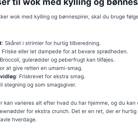
er til wok med kylling og bønnes
kker wok med kylling og bønnespirer, skal du bruge føl
t
: Skåret i strimler for hurtig tilberedning.
: Friske eller let dampede for at bevare sprødheden.
 Broccoli, gulerødder og peberfrugt kan tilføjes.
For at give retten en umami-smag.
vidløg
: Friskrevet for ekstra smag.
Til stegning og som smagsgiver.
r kan varieres alt efter hvad du har hjemme, og du kan o
nødder for ekstra crunch. Det er en ret, der er hurtig a
travle hverdage.