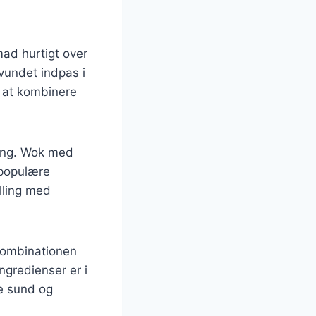
mad hurtigt over
vundet indpas i
l at kombinere
ning. Wok med
 populære
ylling med
 kombinationen
ngredienser er i
e sund og