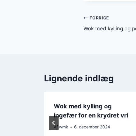
Indlægsnavi
FORRIGE
Wok med kylling og p
Lignende indlæg
g
Wok med kylling og
 sprødt
ingefær for en krydret vri
Af
wmk
6. december 2024