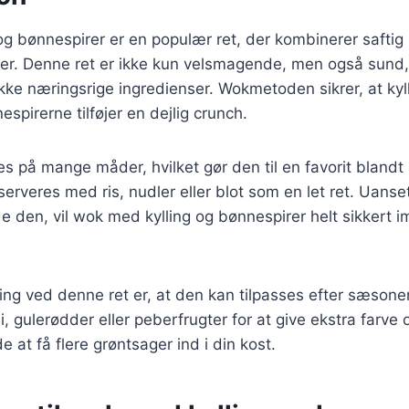
g bønnespirer er en populær ret, der kombinerer saftig
er. Denne ret er ikke kun velsmagende, men også sund
ke næringsrige ingredienser. Wokmetoden sikrer, at kyll
spirerne tilføjer en dejlig crunch.
es på mange måder, hvilket gør den til en favorit bland
erveres med ris, nudler eller blot som en let ret. Uans
de den, vil wok med kylling og bønnespirer helt sikkert 
ing ved denne ret er, at den kan tilpasses efter sæsone
li, gulerødder eller peberfrugter for at give ekstra farve
 at få flere grøntsager ind i din kost.