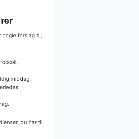
rer
ogle forslag til,
roccoli,
yldig middag.
derledes
mag.
ienser, du har til