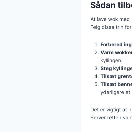
Sådan til
At lave wok med k
Følg disse trin for
Forbered in
Varm wokke
kyllingen.
Steg kylling
Tilsæt grøn
Tilsæt bønn
yderligere et
Det er vigtigt at
Server retten var