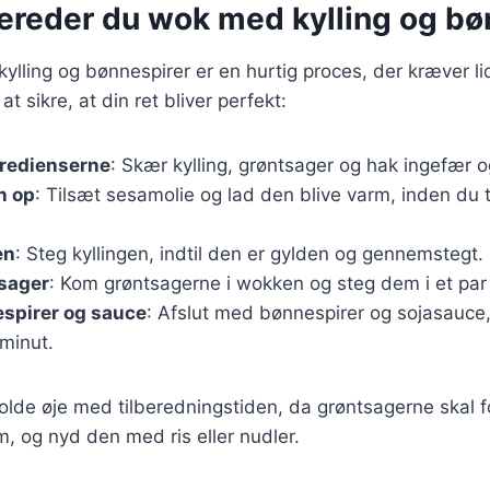
bereder du wok med kylling og bø
ylling og bønnespirer er en hurtig proces, der kræver li
 at sikre, at din ret bliver perfekt:
gredienserne
: Skær kylling, grøntsager og hak ingefær o
n op
: Tilsæt sesamolie og lad den blive varm, inden du t
en
: Steg kyllingen, indtil den er gylden og gennemstegt.
tsager
: Kom grøntsagerne i wokken og steg dem i et par 
espirer og sauce
: Afslut med bønnespirer og sojasauce,
 minut.
 holde øje med tilberedningstiden, da grøntsagerne skal f
m, og nyd den med ris eller nudler.