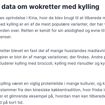
e data om wokretter med kylling
es oprindelse i Kina, hvor de blev brugt til at tilberede 
d kylling er en af de mest populære varianter, der har 
rden over. Retten er kendt for sin alsidighed og evne ti
ienser.
retter blevet en fast del af mange husstandes madlav
pirer er blot én af mange variationer, der findes. Andre
luderer kylling med broccoli, kylling med risnudler og k
 kylling været en vigtig proteinkilde i mange kulturer, og
tammer fra den kinesiske køkkentradition, hvor friske i
 er et glimrende eksempel på, hvordan man kan tilbered
på kort tid.