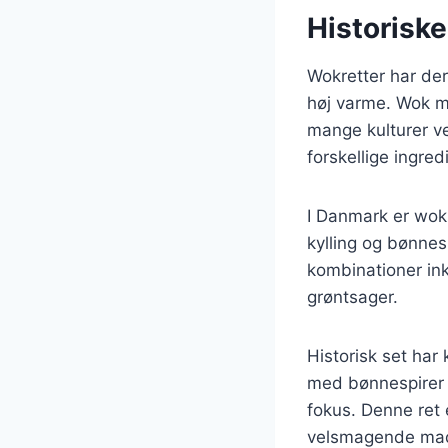
Historisk
Wokretter har der
høj varme. Wok me
mange kulturer ve
forskellige ingred
I Danmark er wok
kylling og bønnes
kombinationer ink
grøntsager.
Historisk set har
med bønnespirer s
fokus. Denne ret
velsmagende mad 