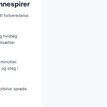
nnespirer
dt forberedelse.
g hvidløg.
ilsætter
minutter.
 og steg i
orblive sprøde.