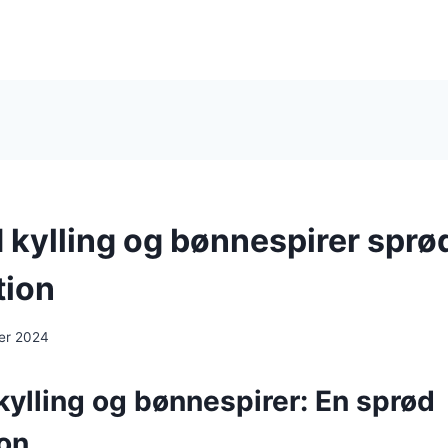
kylling og bønnespirer sprø
tion
er 2024
ylling og bønnespirer: En sprød
on