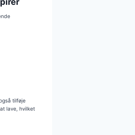
pirer
gende
gså tilføje
t lave, hvilket