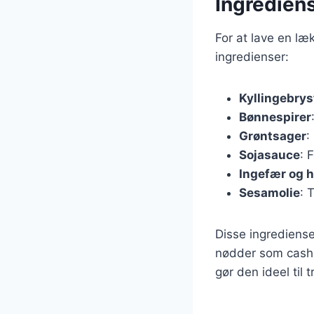
Ingrediens
For at lave en læ
ingredienser:
Kyllingebrys
Bønnespirer
Grøntsager
:
Sojasauce
: 
Ingefær og h
Sesamolie
: 
Disse ingrediense
nødder som cashew
gør den ideel til 