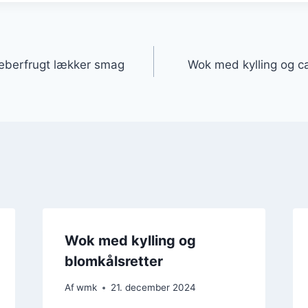
gation
eberfrugt lækker smag
Wok med kylling og 
Wok med kylling og
blomkålsretter
Af
wmk
21. december 2024