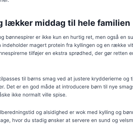
 lækker middag til hele familien
g bønnespirer er ikke kun en hurtig ret, men også en s
n indeholder magert protein fra kyllingen og en række vi
nespirerne tilføjer en ekstra sprødhed, der gør retten
ilpasses til børns smag ved at justere krydderierne og t
r. Det er en god måde at introducere børn til nye smag
ske ikke normalt ville spise.
ilberedningstid og alsidighed er wok med kylling og bøn
erdage, hvor du stadig ønsker at servere en sund og ve