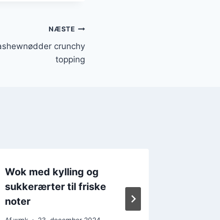
NÆSTE
cashewnødder crunchy
topping
Wok med kylling og
Wok me
sukkerærter til friske
cashew
noter
asiatisk