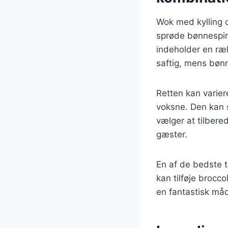
Wok med kylling o
sprøde bønnespir
indeholder en ræk
saftig, mens bønne
Retten kan varier
voksne. Den kan s
vælger at tilbere
gæster.
En af de bedste t
kan tilføje brocco
en fantastisk måde