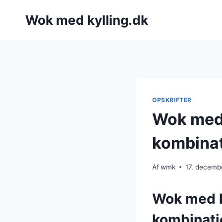
Fortsæt
Wok med kylling.dk
til
indhold
OPSKRIFTER
Wok med 
kombina
Af
wmk
17. decemb
Wok med k
kombinati