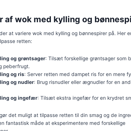
r af wok med kylling og bønnespi
r at variere wok med kylling og bønnespirer på. Her er n
lpasse retten:
ling og grøntsager
: Tilsæt forskellige grøntsager som b
g peberfrugt.
ing og ris
: Server retten med dampet ris for en mere f
ling og nudler
: Brug risnudler eller ægnudler for en an
ling og ingefær
: Tilsæt ekstra ingefær for en krydret s
gør det muligt at tilpasse retten til din smag og de ingred
en fantastisk måde at eksperimentere med forskellige
ner.