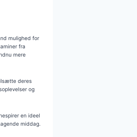
und mulighed for
taminer fra
 endnu mere
ilsætte deres
soplevelser og
nespirer en ideel
lsmagende middag.