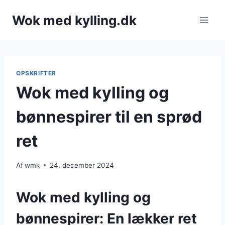
Fortsæt
Wok med kylling.dk
til
indhold
OPSKRIFTER
Wok med kylling og
bønnespirer til en sprød
ret
Af
wmk
24. december 2024
Wok med kylling og
bønnespirer: En lækker ret