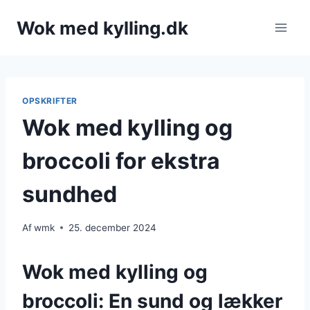
Fortsæt
Wok med kylling.dk
til
indhold
OPSKRIFTER
Wok med kylling og
broccoli for ekstra
sundhed
Af
wmk
25. december 2024
Wok med kylling og
broccoli: En sund og lækker