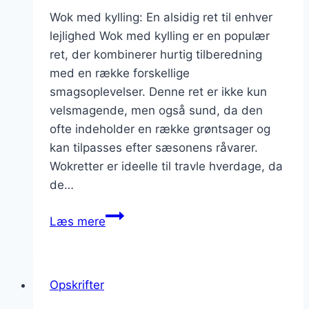
Wok med kylling: En alsidig ret til enhver
lejlighed Wok med kylling er en populær
ret, der kombinerer hurtig tilberedning
med en række forskellige
smagsoplevelser. Denne ret er ikke kun
velsmagende, men også sund, da den
ofte indeholder en række grøntsager og
kan tilpasses efter sæsonens råvarer.
Wokretter er ideelle til travle hverdage, da
de…
Wok
Læs mere
med
kylling
og
Opskrifter
sesamolie
som