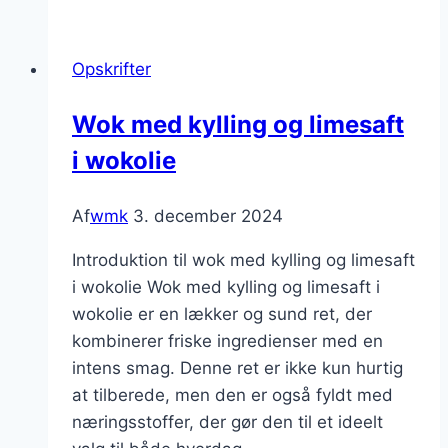
kylling
og
Opskrifter
nudler:
En
Wok med kylling og limesaft
velsmagende
i wokolie
wokret
Af
wmk
3. december 2024
Introduktion til wok med kylling og limesaft
i wokolie Wok med kylling og limesaft i
wokolie er en lækker og sund ret, der
kombinerer friske ingredienser med en
intens smag. Denne ret er ikke kun hurtig
at tilberede, men den er også fyldt med
næringsstoffer, der gør den til et ideelt