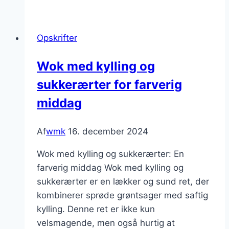
kylling
og
Opskrifter
sojasauce
til
Wok med kylling og
asiatiske
sukkerærter for farverig
smage
middag
Af
wmk
16. december 2024
Wok med kylling og sukkerærter: En
farverig middag Wok med kylling og
sukkerærter er en lækker og sund ret, der
kombinerer sprøde grøntsager med saftig
kylling. Denne ret er ikke kun
velsmagende, men også hurtig at