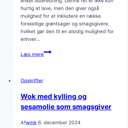
enkel tilberedning. Denne ret er ikke kun
hurtig at lave, men den giver også
mulighed for at inkludere en række
forskellige grøntsager og smagsgivere,
hvilket gør den til en alsidig mulighed for
enhver…
Wok
Læs mere
med
kylling
til
Opskrifter
middag
Wok med kylling og
sesamolie som smagsgiver
Af
wmk
6. december 2024