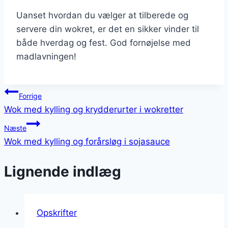
Uanset hvordan du vælger at tilberede og
servere din wokret, er det en sikker vinder til
både hverdag og fest. God fornøjelse med
madlavningen!
Indlægsnavigation
Forrige
Wok med kylling og krydderurter i wokretter
Næste
Wok med kylling og forårsløg i sojasauce
Lignende indlæg
Opskrifter