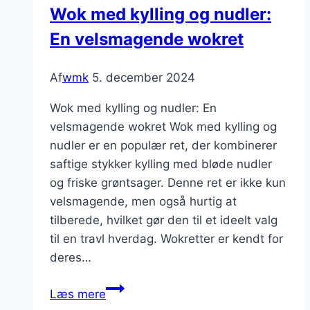
Wok med kylling og nudler:
smagsgiver
En velsmagende wokret
Af
wmk
5. december 2024
Wok med kylling og nudler: En
velsmagende wokret Wok med kylling og
nudler er en populær ret, der kombinerer
saftige stykker kylling med bløde nudler
og friske grøntsager. Denne ret er ikke kun
velsmagende, men også hurtig at
tilberede, hvilket gør den til et ideelt valg
til en travl hverdag. Wokretter er kendt for
deres…
Wok
Læs mere
med