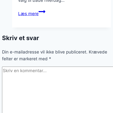
valg til både hverdag…
Wok
Læs mere
med
kylling
og
Skriv et svar
limesaft
i
Din e-mailadresse vil ikke blive publiceret.
wokolie
Krævede
felter er markeret med
*