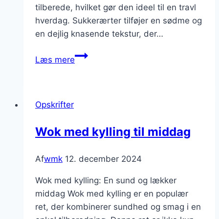
tilberede, hvilket gør den ideel til en travl
hverdag. Sukkerærter tilføjer en sødme og
en dejlig knasende tekstur, der…
Wok
Læs mere
med
kylling
og
Opskrifter
sukkerærter
for
Wok med kylling til middag
farverig
middag
Af
wmk
12. december 2024
Wok med kylling: En sund og lækker
middag Wok med kylling er en populær
ret, der kombinerer sundhed og smag i en