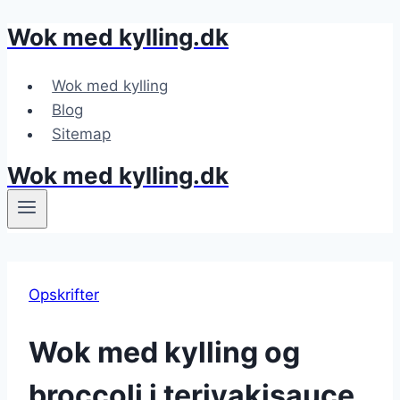
Wok med kylling.dk
Fortsæt
til
indhold
Wok med kylling
Blog
Sitemap
Wok med kylling.dk
Opskrifter
Wok med kylling og
broccoli i teriyakisauce