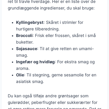
ret til travle hverdage. Her er en liste over de
grundlæggende ingredienser, du skal bruge:
Kyllingebryst
: Skåret i strimler for
hurtigere tilberedning.
Broccoli
: Frisk eller frossen, skåret i små
buketter.
Sojasauce
: Til at give retten en umami-
smag.
Ingefær og hvidløg
: For ekstra smag og
aroma.
Olie
: Til stegning, gerne sesamolie for en
asiatisk smag.
Du kan også tilføje andre grøntsager som
gulerødder, peberfrugter eller sukkerærter for
at gøre retten mere farverig og nærende. Det er