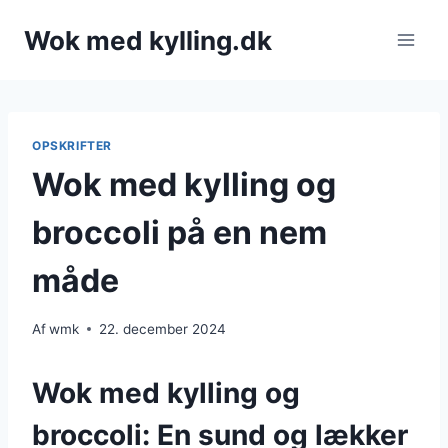
Fortsæt
Wok med kylling.dk
til
indhold
OPSKRIFTER
Wok med kylling og
broccoli på en nem
måde
Af
wmk
22. december 2024
Wok med kylling og
broccoli: En sund og lækker