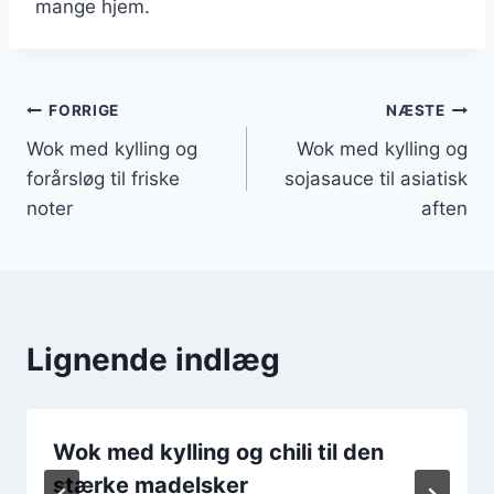
mange hjem.
Indlægsnavigation
FORRIGE
NÆSTE
Wok med kylling og
Wok med kylling og
forårsløg til friske
sojasauce til asiatisk
noter
aften
Lignende indlæg
Wok med kylling og chili til den
stærke madelsker