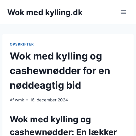
Fortsæt
Wok med kylling.dk
til
indhold
OPSKRIFTER
Wok med kylling og
cashewnødder for en
nøddeagtig bid
Af
wmk
16. december 2024
Wok med kylling og
cashewnødder: En lækker