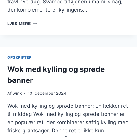
travl hverdag. Svampe tilføjer en umami-smag,
der komplementerer kyllingens…
WOK
LÆS MERE
MED
KYLLING
OG
SVAMPE
LIDT
OPSKRIFTER
MERE
SPÆNDENDE
Wok med kylling og sprøde
bønner
Af
wmk
10. december 2024
Wok med kylling og sprøde bønner: En lækker ret
til middag Wok med kylling og sprøde bønner er
en populær ret, der kombinerer saftig kylling med
friske grøntsager. Denne ret er ikke kun