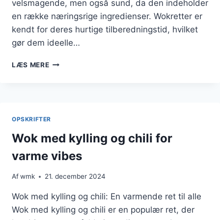
velsmagende, men også sund, da den indeholder
en række næringsrige ingredienser. Wokretter er
kendt for deres hurtige tilberedningstid, hvilket
gør dem ideelle…
WOK
LÆS MERE
MED
KYLLING
OG
SPRØDE
BØNNER
OPSKRIFTER
Wok med kylling og chili for
varme vibes
Af
wmk
21. december 2024
Wok med kylling og chili: En varmende ret til alle
Wok med kylling og chili er en populær ret, der