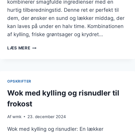
kombinerer smagfulde ingredienser med en
hurtig tilberedningstid. Denne ret er perfekt til
dem, der ønsker en sund og lækker middag, der
kan laves på under en halv time. Kombinationen
af kylling, friske grøntsager og krydret…
WOK
LÆS MERE
MED
KYLLING
OG
CHILI
FOR
OPSKRIFTER
VARME
VIBES
Wok med kylling og risnudler til
frokost
Af
wmk
23. december 2024
Wok med kylling og risnudler: En lækker