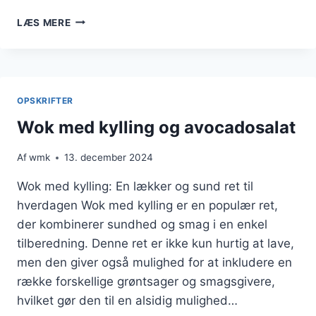
WOK
LÆS MERE
MED
KYLLING
OG
SUKKERÆRTER
FOR
OPSKRIFTER
FARVERIGT
MÅLTID
Wok med kylling og avocadosalat
Af
wmk
13. december 2024
Wok med kylling: En lækker og sund ret til
hverdagen Wok med kylling er en populær ret,
der kombinerer sundhed og smag i en enkel
tilberedning. Denne ret er ikke kun hurtig at lave,
men den giver også mulighed for at inkludere en
række forskellige grøntsager og smagsgivere,
hvilket gør den til en alsidig mulighed…