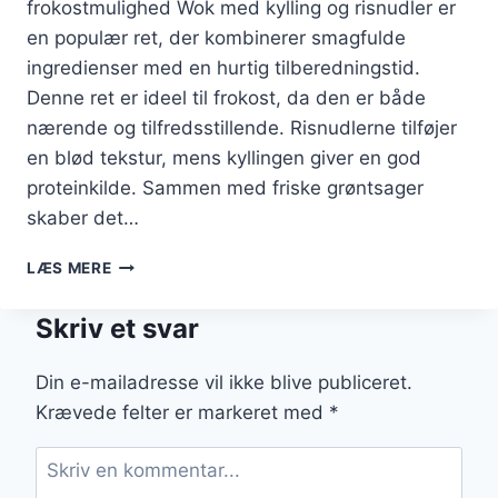
frokostmulighed Wok med kylling og risnudler er
en populær ret, der kombinerer smagfulde
ingredienser med en hurtig tilberedningstid.
Denne ret er ideel til frokost, da den er både
nærende og tilfredsstillende. Risnudlerne tilføjer
en blød tekstur, mens kyllingen giver en god
proteinkilde. Sammen med friske grøntsager
skaber det…
WOK
LÆS MERE
MED
KYLLING
Skriv et svar
OG
RISNUDLER
TIL
Din e-mailadresse vil ikke blive publiceret.
FROKOST
Krævede felter er markeret med
*