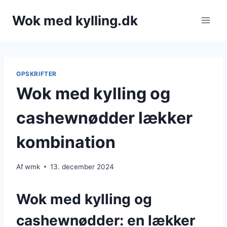
Fortsæt
Wok med kylling.dk
til
indhold
OPSKRIFTER
Wok med kylling og
cashewnødder lækker
kombination
Af
wmk
13. december 2024
Wok med kylling og
cashewnødder: en lækker