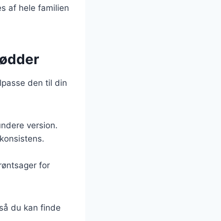
s af hele familien
nødder
passe den til din
sundere version.
 konsistens.
røntsager for
 så du kan finde