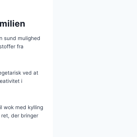
milien
en sund mulighed
toffer fra
egetarisk ved at
ativitet i
il wok med kylling
ret, der bringer