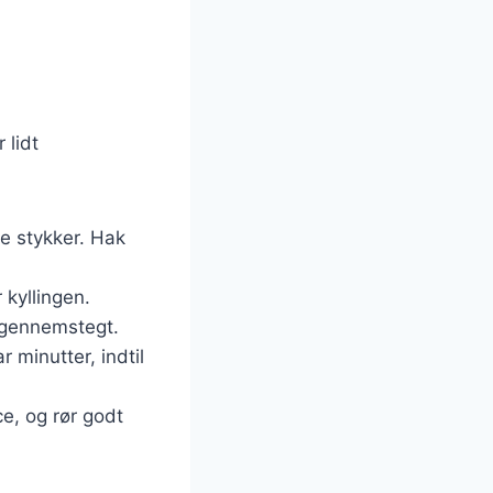
 lidt
e stykker. Hak
 kyllingen.
g gennemstegt.
 minutter, indtil
e, og rør godt