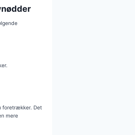
ewnødder
ølgende
ker.
 foretrækker. Det
ten mere