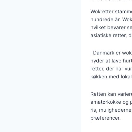
Wokretter stammer 
hundrede år. Wok’
hvilket bevarer s
asiatiske retter, 
I Danmark er wok
nyder at lave hu
retter, der har v
køkken med lokal
Retten kan varier
amatørkokke og pr
ris, mulighederne
præferencer.