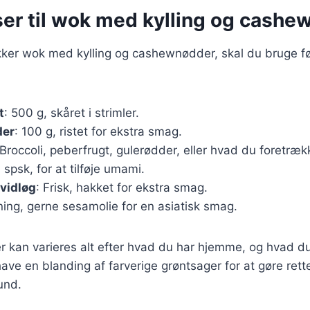
ser til wok med kylling og cash
ækker wok med kylling og cashewnødder, skal du bruge f
t
: 500 g, skåret i strimler.
er
: 100 g, ristet for ekstra smag.
 Broccoli, peberfrugt, gulerødder, eller hvad du foretræk
3 spsk, for at tilføje umami.
vidløg
: Frisk, hakket for ekstra smag.
gning, gerne sesamolie for en asiatisk smag.
r kan varieres alt efter hvad du har hjemme, og hvad du
have en blanding af farverige grøntsager for at gøre ret
und.