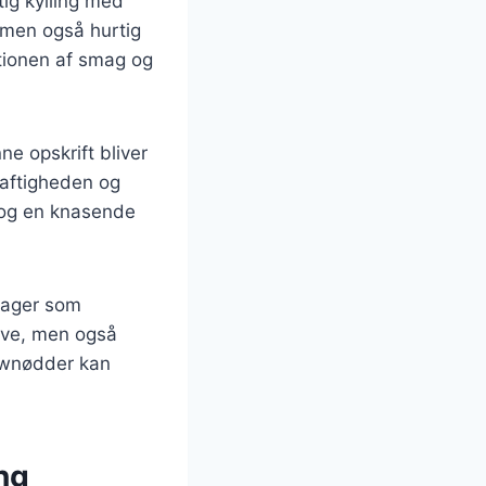
ig kylling med
 men også hurtig
nationen af smag og
ne opskrift bliver
 saftigheden og
g og en knasende
tsager som
arve, men også
hewnødder kan
ng