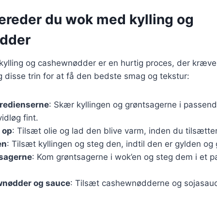
bereder du wok med kylling og
dder
ylling og cashewnødder er en hurtig proces, der kræver
g disse trin for at få den bedste smag og tekstur:
gredienserne
: Skær kyllingen og grøntsagerne i passend
idløg fint.
 op
: Tilsæt olie og lad den blive varm, inden du tilsætter
en
: Tilsæt kyllingen og steg den, indtil den er gylden o
tsagerne
: Kom grøntsagerne i wok’en og steg dem i et par
.
ewnødder og sauce
: Tilsæt cashewnødderne og sojasauc