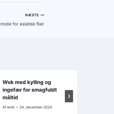
NÆSTE
olie for asiatisk flair
Wok med kylling og
Wok med
ingefær for smagfuldt
krydder
måltid
Af
wmk
Af
wmk
24. december 2024