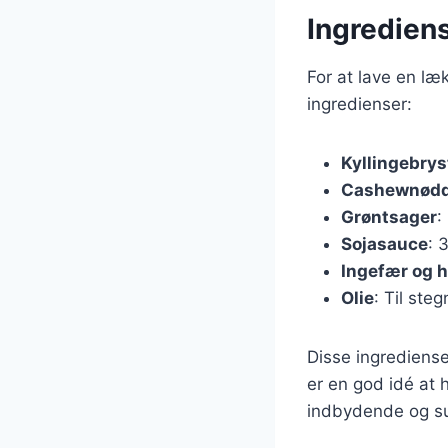
Ingredien
For at lave en l
ingredienser:
Kyllingebrys
Cashewnødd
Grøntsager
:
Sojasauce
: 
Ingefær og h
Olie
: Til ste
Disse ingrediense
er en god idé at 
indbydende og s