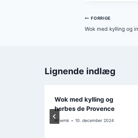
Indlægsnavi
FORRIGE
Wok med kylling og in
Lignende indlæg
g
Wok med kylling og
herbes de Provence
4
Af
wmk
10. december 2024