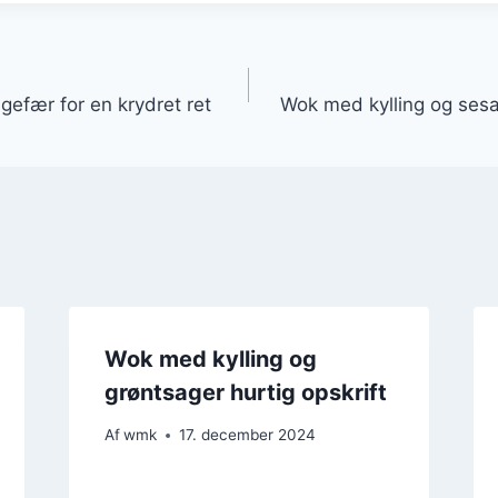
gation
gefær for en krydret ret
Wok med kylling og sesam
Wok med kylling og
grøntsager hurtig opskrift
Af
wmk
17. december 2024