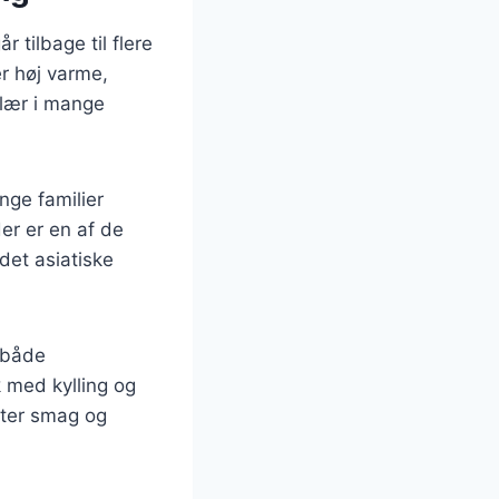
 tilbage til flere
er høj varme,
ulær i mange
nge familier
er er en af de
det asiatiske
t både
 med kylling og
fter smag og