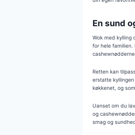
En sund o
Wok med kylling 
for hele familien
cashewnødderne o
Retten kan tilpas
erstatte kyllingen
køkkenet, og som
Uanset om du lave
og cashewnødder h
smag og sundhed