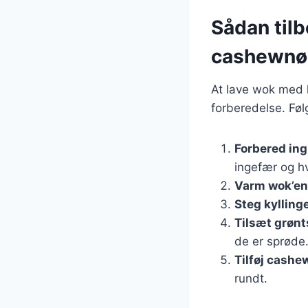
Sådan til
cashewnø
At lave wok med k
forberedelse. Føl
Forbered in
ingefær og hv
Varm wok’en
Steg kylling
Tilsæt grøn
de er sprøde
Tilføj cash
rundt.