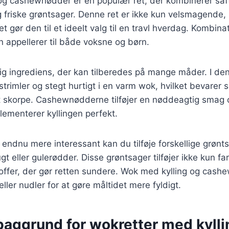
og cashewnødder er en populær ret, der kombinerer saft
 friske grøntsager. Denne ret er ikke kun velsmagende,
ket gør den til et ideelt valg til en travl hverdag. Kombi
en appellerer til både voksne og børn.
idig ingrediens, der kan tilberedes på mange måder. I den
 strimler og stegt hurtigt i en varm wok, hvilket bevarer
 let skorpe. Cashewnødderne tilføjer en nøddeagtig sma
lementerer kyllingen perfekt.
n endnu mere interessant kan du tilføje forskellige grøn
gt eller gulerødder. Disse grøntsager tilføjer ikke kun f
toffer, der gør retten sundere. Wok med kylling og cas
ller nudler for at gøre måltidet mere fyldigt.
baggrund for wokretter med kylli