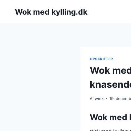
Fortsæt
Wok med kylling.dk
til
indhold
OPSKRIFTER
Wok med 
knasende
Af
wmk
19. decemb
Wok med k