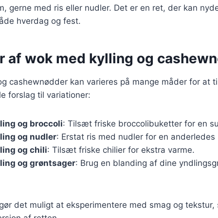
m, gerne med ris eller nudler. Det er en ret, der kan nyde
 både hverdag og fest.
er af wok med kylling og cashew
og cashewnødder kan varieres på mange måder for at til
 forslag til variationer:
ing og broccoli
: Tilsæt friske broccolibuketter for en 
ling og nudler
: Erstat ris med nudler for en anderledes
ing og chili
: Tilsæt friske chilier for ekstra varme.
ling og grøntsager
: Brug en blanding af dine yndlingsg
 gør det muligt at eksperimentere med smag og tekstur,
rsion af retten.