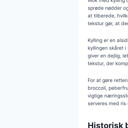
Wok med kylling 
sprøde nødder og
at tilberede, hvil
tekstur gør, at d
Kylling er en als
kyllingen skåret i
giver en dejlig,
tekstur, der komp
For at gøre rette
broccoli, peberfru
vigtige næringss
serveres med ris e
Historisk 