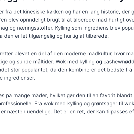
fra det kinesiske køkken og har en lang historie, der går
en blev oprindeligt brugt til at tilberede mad hurtigt ov
mag og næringsstoffer. Kylling som ingrediens blev pop
da den er let tilgængelig og hurtig at tilberede.
retter blevet en del af den moderne madkultur, hvor ma
rtige og sunde måltider. Wok med kylling og cashewnødd
undet stor popularitet, da den kombinerer det bedste fra 
e ingredienser.
es på mange måder, hvilket gør den til en favorit bland
ofessionelle. Fra wok med kylling og grøntsager til wok
 er næsten uendelige. Det er en ret, der kan tilpasses e