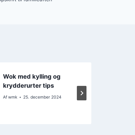
Wok med kylling og
Wok me
krydderurter tips
svampe
tallerk
Af
wmk
25. december 2024
Af
wmk