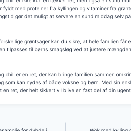
g chili er ikke kun en lækker ret, men også en sund mul
er fyldt med proteiner fra kyllingen og vitaminer fra grø
ingstid gør det muligt at servere en sund middag selv på
orskellige grøntsager kan du sikre, at hele familien får e
n tilpasses til børns smagsløg ved at justere mængden 
g chili er en ret, der kan bringe familien sammen omkri
g som kan nydes af både voksne og børn. Med sin enkl
en ret, der helt sikkert vil blive en fast del af din ugen
gation
esamolie for dybde i
Wok med kylling op