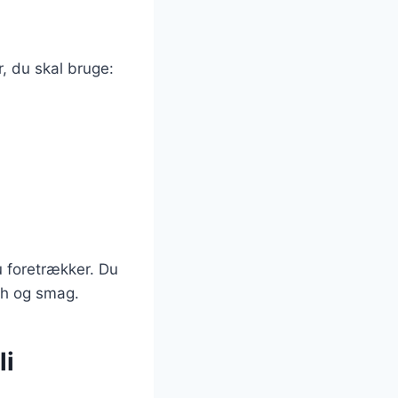
, du skal bruge:
u foretrækker. Du
ch og smag.
li