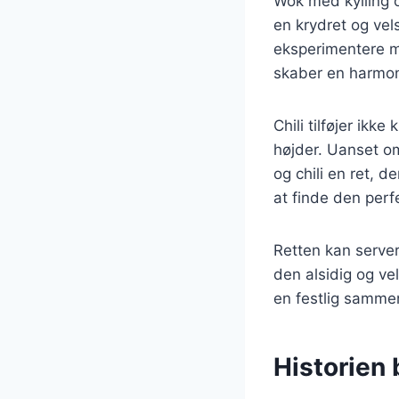
Wok med kylling o
en krydret og vel
eksperimentere m
skaber en harmoni
Chili tilføjer ik
højder. Uanset om
og chili en ret, 
at finde den per
Retten kan servere
den alsidig og ve
en festlig sammen
Historien 