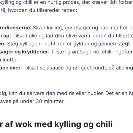
lling og chili er en hurtig proces, der kræver lidt forbe
e til, hvordan du tilbereder retten:
gredienserne
: Skær kylling, grøntsager og hak ingefær o
n op
: Tilsæt olie og lad den blive varm, inden du tilsætte
en
: Steg kyllingen, indtil den er gylden og gennemstegt.
sager og krydderier
: Tilsæt grøntsagerne, chili, ingefæ
minutter.
uce over
: Tilsæt sojasauce og rør godt rundt, så alle i
dig, kan du servere den med ris eller nudler. Det er en h
laves på under 30 minutter.
r af wok med kylling og chili