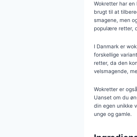
Wokretter har en 
brugt til at tilb
smagene, men ogs
populære retter, 
I Danmark er wokr
forskellige varian
retter, da den ko
velsmagende, men 
Wokretter er også
Uanset om du ønsk
din egen unikke v
unge og gamle.