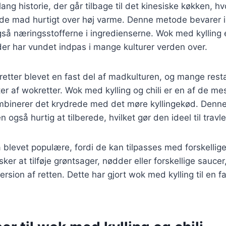
lang historie, der går tilbage til det kinesiske køkken, 
erede mad hurtigt over høj varme. Denne metode bevarer 
å næringsstofferne i ingredienserne. Wok med kylling 
der har vundet indpas i mange kulturer verden over.
etter blevet en fast del af madkulturen, og mange resta
ter af wokretter. Wok med kylling og chili er en af de me
mbinerer det krydrede med det møre kyllingekød. Denne 
også hurtig at tilberede, hvilket gør den ideel til travl
 blevet populære, fordi de kan tilpasses med forskellige
er at tilføje grøntsager, nødder eller forskellige sauce
ersion af retten. Dette har gjort wok med kylling til en f