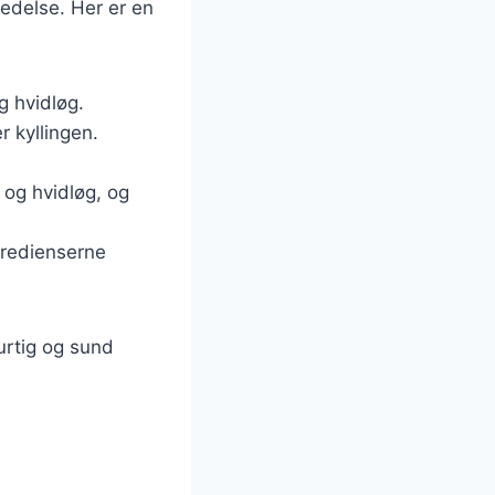
redelse. Her er en
g hvidløg.
r kyllingen.
r og hvidløg, og
ngredienserne
urtig og sund