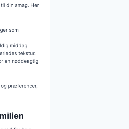
til din smag. Her
ager som
yldig middag.
erledes tekstur.
or en nøddeagtig
v og præferencer,
milien