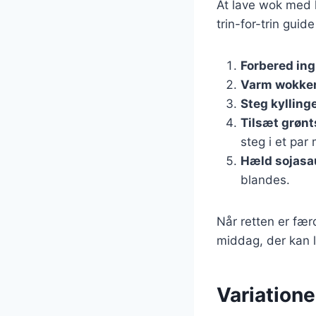
At lave wok med ky
trin-for-trin guid
Forbered in
Varm wokke
Steg kylling
Tilsæt grønt
steg i et par 
Hæld sojasa
blandes.
Når retten er fær
middag, der kan 
Variatione