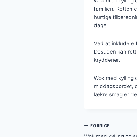
Wok med kylling o
familien. Retten 
hurtige tilberedn
dage.
Ved at inkludere f
Desuden kan rette
krydderier.
Wok med kylling o
middagsbordet, o
lækre smag er det 
Indlægsnavi
FORRIGE
Wok med kylling og s