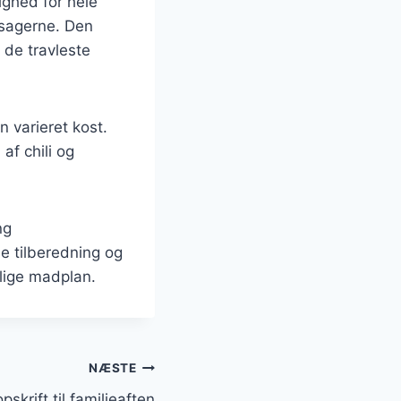
ighed for hele
ntsagerne. Den
 de travleste
n varieret kost.
af chili og
ng
e tilberedning og
tlige madplan.
NÆSTE
skrift til familieaften