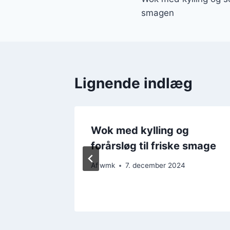
smagen
Lignende indlæg
g
Wok med kylling og
forårsløg til friske smage
4
Af
wmk
7. december 2024