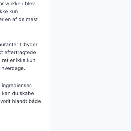
hvor wokken blev
ikke kun
er en af de mest
uranter tilbyder
st eftertragtede
ret er ikke kun
e hverdage.
 ingredienser.
r, kan du skabe
avorit blandt både