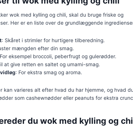
er til wok med kylling og chili
kker wok med kylling og chili, skal du bruge friske og
nser. Her er en liste over de grundlæggende ingredienser
t
: Skåret i strimler for hurtigere tilberedning.
Juster mængden efter din smag.
 For eksempel broccoli, peberfrugt og gulerødder.
Til at give retten en saltet og umami-smag.
vidløg
: For ekstra smag og aroma.
r kan varieres alt efter hvad du har hjemme, og hvad d
 nødder som cashewnødder eller peanuts for ekstra crun
ereder du wok med kylling og chi