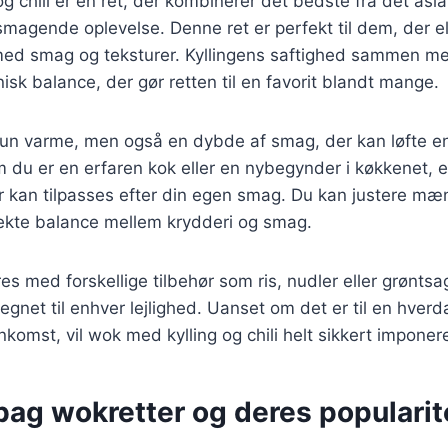
g chili er en ret, der kombinerer det bedste fra det as
smagende oplevelse. Denne ret er perfekt til dem, der el
ed smag og teksturer. Kyllingens saftighed sammen med 
sk balance, der gør retten til en favorit blandt mange.
ke kun varme, men også en dybde af smag, der kan løfte en 
 du er en erfaren kok eller en nybegynder i køkkenet, 
der kan tilpasses efter din egen smag. Du kan justere mæn
fekte balance mellem krydderi og smag.
s med forskellige tilbehør som ris, nudler eller grøntsag
legnet til enhver lejlighed. Uanset om det er til en hver
komst, vil wok med kylling og chili helt sikkert imponer
bag wokretter og deres popularit