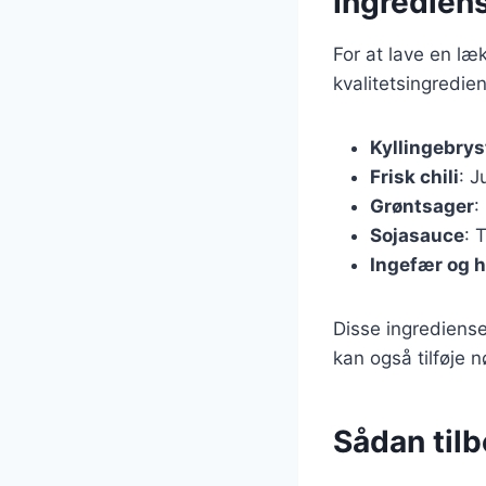
Ingrediens
For at lave en læ
kvalitetsingredie
Kyllingebrys
Frisk chili
: 
Grøntsager
:
Sojasauce
: 
Ingefær og h
Disse ingrediense
kan også tilføje
Sådan tilb