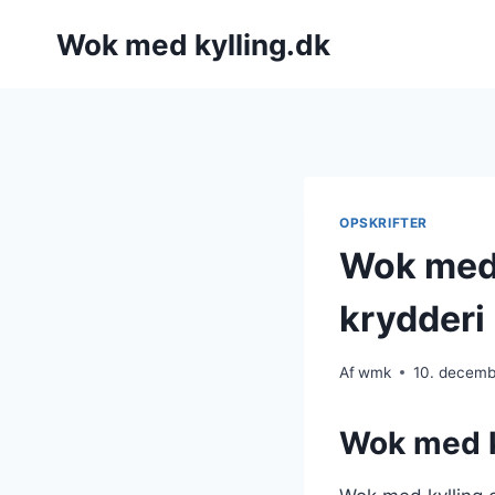
Fortsæt
Wok med kylling.dk
til
indhold
OPSKRIFTER
Wok med k
krydderi
Af
wmk
10. decem
Wok med ky