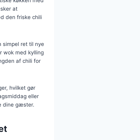
iatiske køkken med
sker at
den friske chili
simpel ret til nye
er wok med kylling
gden af chili for
er, hvilket gør
dagsmiddag eller
e dine gæster.
et