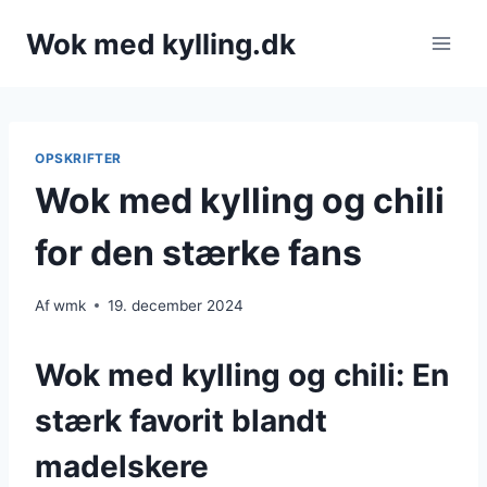
Fortsæt
Wok med kylling.dk
til
indhold
OPSKRIFTER
Wok med kylling og chili
for den stærke fans
Af
wmk
19. december 2024
Wok med kylling og chili: En
stærk favorit blandt
madelskere