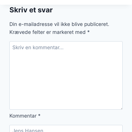
KYLLING
Skriv et svar
OG
PEBERFRUGT
I
Din e-mailadresse vil ikke blive publiceret.
SOYASAUCE
Krævede felter er markeret med
*
Kommentar
*