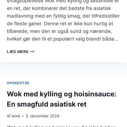
smagsoplevelse Wok med kylling og sesamolie er
en ret, der kombinerer det bedste fra asiatisk
madlavning med en fyldig smag, der tilfredsstiller
de fleste ganer. Denne ret er ikke kun hurtig at
tilberede, men den er også sund og nærende,
hvilket gør den til et populært valg blandt både…
WOK
LÆS MERE
MED
KYLLING
OG
SESAMOLIE
FOR
OPSKRIFTER
FYLDIG
SMAG
Wok med kylling og hoisinsauce:
En smagfuld asiatisk ret
Af
wmk
5. december 2024