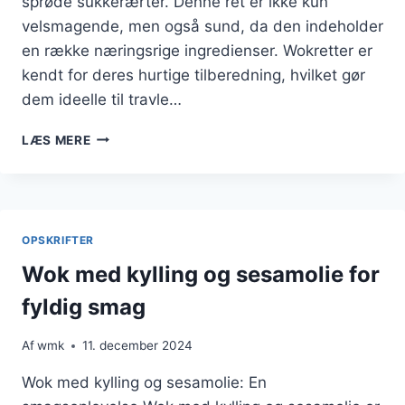
sprøde sukkerærter. Denne ret er ikke kun
velsmagende, men også sund, da den indeholder
en række næringsrige ingredienser. Wokretter er
kendt for deres hurtige tilberedning, hvilket gør
dem ideelle til travle…
WOK
LÆS MERE
MED
KYLLING
OG
SUKKERÆRTER
TIL
OPSKRIFTER
FRISKE
NOTER
Wok med kylling og sesamolie for
fyldig smag
Af
wmk
11. december 2024
Wok med kylling og sesamolie: En