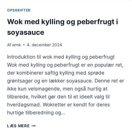
FORÅRSLØG
SOM
OPSKRIFTER
GARNISH
LØSNING
Wok med kylling og peberfrugt i
soyasauce
Af
wmk
4. december 2024
Introduktion til wok med kylling og peberfrugt
Wok med kylling og peberfrugt er en populær ret,
der kombinerer saftig kylling med sprøde
grøntsager og en lækker soyasauce. Denne ret er
ikke kun velsmagende, men også hurtig at
tilberede, hvilket gør den til et ideelt valg til
hverdagsmad. Wokretter er kendt for deres
hurtige tilberedning og…
WOK
LÆS MERE
MED