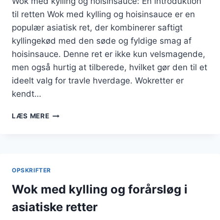
Wok med kylling og hoisinsauce: En introduktion
til retten Wok med kylling og hoisinsauce er en
populær asiatisk ret, der kombinerer saftigt
kyllingekød med den søde og fyldige smag af
hoisinsauce. Denne ret er ikke kun velsmagende,
men også hurtig at tilberede, hvilket gør den til et
ideelt valg for travle hverdage. Wokretter er
kendt…
WOK
LÆS MERE
MED
KYLLING
OG
HOISINSAUCE:
EN
OPSKRIFTER
SMAGFULD
ASIATISK
Wok med kylling og forårsløg i
RET
asiatiske retter