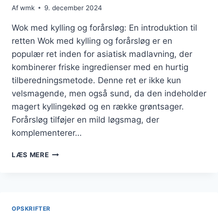
Af
wmk
9. december 2024
Wok med kylling og forårsløg: En introduktion til
retten Wok med kylling og forårsløg er en
populær ret inden for asiatisk madlavning, der
kombinerer friske ingredienser med en hurtig
tilberedningsmetode. Denne ret er ikke kun
velsmagende, men også sund, da den indeholder
magert kyllingekød og en række grøntsager.
Forårsløg tilføjer en mild løgsmag, der
komplementerer…
WOK
LÆS MERE
MED
KYLLING
OG
FORÅRSLØG
I
OPSKRIFTER
ASIATISKE