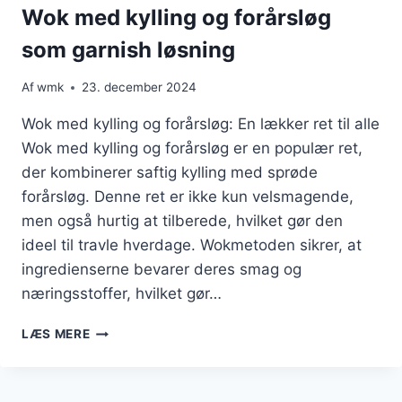
RETTER
Wok med kylling og forårsløg
som garnish løsning
Af
wmk
23. december 2024
Wok med kylling og forårsløg: En lækker ret til alle
Wok med kylling og forårsløg er en populær ret,
der kombinerer saftig kylling med sprøde
forårsløg. Denne ret er ikke kun velsmagende,
men også hurtig at tilberede, hvilket gør den
ideel til travle hverdage. Wokmetoden sikrer, at
ingredienserne bevarer deres smag og
næringsstoffer, hvilket gør…
WOK
LÆS MERE
MED
KYLLING
OG