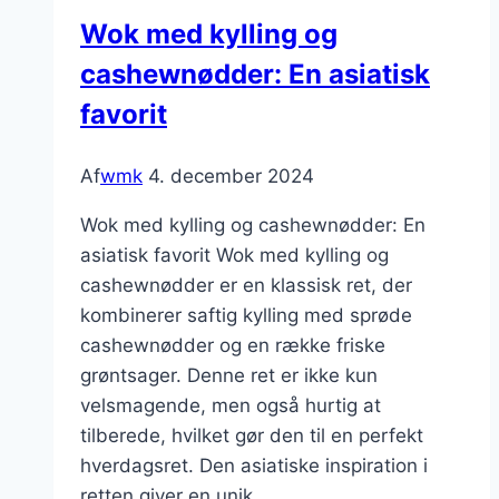
til
Wok med kylling og
søde
cashewnødder: En asiatisk
bidder
favorit
Af
wmk
4. december 2024
Wok med kylling og cashewnødder: En
asiatisk favorit Wok med kylling og
cashewnødder er en klassisk ret, der
kombinerer saftig kylling med sprøde
cashewnødder og en række friske
grøntsager. Denne ret er ikke kun
velsmagende, men også hurtig at
tilberede, hvilket gør den til en perfekt
hverdagsret. Den asiatiske inspiration i
retten giver en unik…