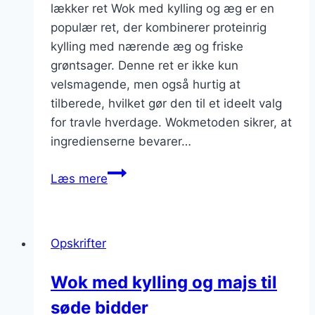
lækker ret Wok med kylling og æg er en
populær ret, der kombinerer proteinrig
kylling med nærende æg og friske
grøntsager. Denne ret er ikke kun
velsmagende, men også hurtig at
tilberede, hvilket gør den til et ideelt valg
for travle hverdage. Wokmetoden sikrer, at
ingredienserne bevarer…
Wok
Læs mere
med
kylling
og
Opskrifter
æg:
En
Wok med kylling og majs til
fyldig
søde bidder
og