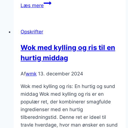
Wok
Læs mere
med
kylling
og
Opskrifter
stikkelsbær:
En
Wok med kylling og ris til en
sød
hurtig middag
og
krydret
kombination
Af
wmk
13. december 2024
Wok med kylling og ris: En hurtig og sund
middag Wok med kylling og ris er en
populær ret, der kombinerer smagfulde
ingredienser med en hurtig
tilberedningstid. Denne ret er ideel til
travle hverdage, hvor man ønsker en sund