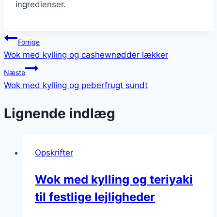
ingredienser.
Indlægsnavigation
Forrige
Wok med kylling og cashewnødder lækker
Næste
Wok med kylling og peberfrugt sundt
Lignende indlæg
Opskrifter
Wok med kylling og teriyaki
til festlige lejligheder