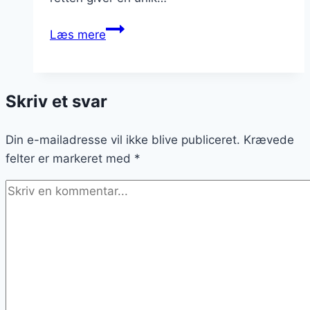
Wok
Læs mere
med
kylling
og
Skriv et svar
cashewnødder:
En
Din e-mailadresse vil ikke blive publiceret.
asiatisk
Krævede
felter er markeret med
favorit
*