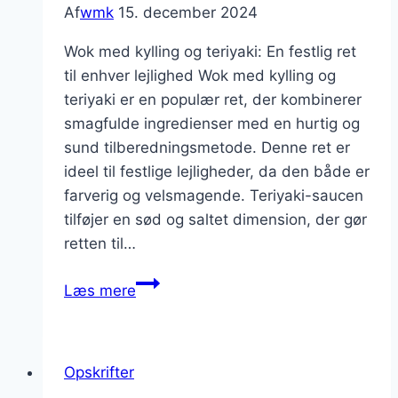
Af
wmk
15. december 2024
Wok med kylling og teriyaki: En festlig ret
til enhver lejlighed Wok med kylling og
teriyaki er en populær ret, der kombinerer
smagfulde ingredienser med en hurtig og
sund tilberedningsmetode. Denne ret er
ideel til festlige lejligheder, da den både er
farverig og velsmagende. Teriyaki-saucen
tilføjer en sød og saltet dimension, der gør
retten til…
Wok
Læs mere
med
kylling
og
Opskrifter
teriyaki