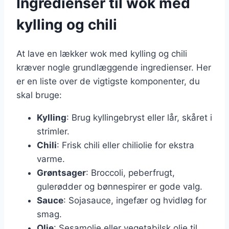
Ingredienser til wok med
kylling og chili
At lave en lækker wok med kylling og chili
kræver nogle grundlæggende ingredienser. Her
er en liste over de vigtigste komponenter, du
skal bruge:
Kylling
: Brug kyllingebryst eller lår, skåret i
strimler.
Chili
: Frisk chili eller chiliolie for ekstra
varme.
Grøntsager
: Broccoli, peberfrugt,
gulerødder og bønnespirer er gode valg.
Sauce
: Sojasauce, ingefær og hvidløg for
smag.
Olie
: Sesamolie eller vegetabilsk olie til