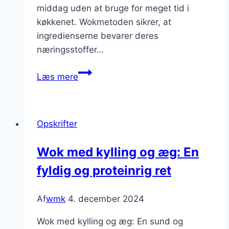
middag uden at bruge for meget tid i
køkkenet. Wokmetoden sikrer, at
ingredienserne bevarer deres
næringsstoffer…
Wok
Læs mere
med
kylling
og
Opskrifter
ris
til
Wok med kylling og æg: En
en
fyldig og proteinrig ret
hurtig
middag
Af
wmk
4. december 2024
Wok med kylling og æg: En sund og