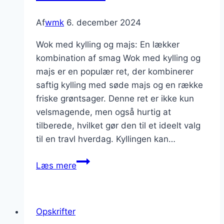
proteinrig
ret
Af
wmk
6. december 2024
Wok med kylling og majs: En lækker
kombination af smag Wok med kylling og
majs er en populær ret, der kombinerer
saftig kylling med søde majs og en række
friske grøntsager. Denne ret er ikke kun
velsmagende, men også hurtig at
tilberede, hvilket gør den til et ideelt valg
til en travl hverdag. Kyllingen kan…
Wok
Læs mere
med
kylling
og
Opskrifter
majs