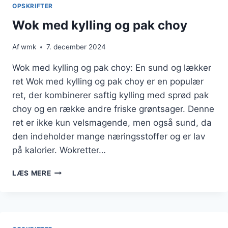
GODBIDDER
OPSKRIFTER
Wok med kylling og pak choy
Af
wmk
7. december 2024
Wok med kylling og pak choy: En sund og lækker
ret Wok med kylling og pak choy er en populær
ret, der kombinerer saftig kylling med sprød pak
choy og en række andre friske grøntsager. Denne
ret er ikke kun velsmagende, men også sund, da
den indeholder mange næringsstoffer og er lav
på kalorier. Wokretter…
WOK
LÆS MERE
MED
KYLLING
OG
PAK
CHOY