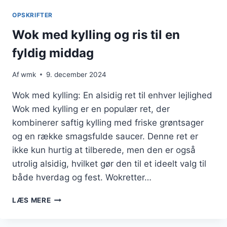
TIL
OPSKRIFTER
SUND
KOST
Wok med kylling og ris til en
fyldig middag
Af
wmk
9. december 2024
Wok med kylling: En alsidig ret til enhver lejlighed
Wok med kylling er en populær ret, der
kombinerer saftig kylling med friske grøntsager
og en række smagsfulde saucer. Denne ret er
ikke kun hurtig at tilberede, men den er også
utrolig alsidig, hvilket gør den til et ideelt valg til
både hverdag og fest. Wokretter…
WOK
LÆS MERE
MED
KYLLING