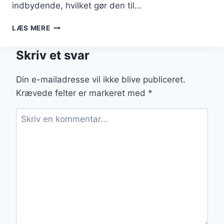
indbydende, hvilket gør den til…
WOK
LÆS MERE
MED
KYLLING
Skriv et svar
OG
PEBERFRUGT:
FARVERIG
Din e-mailadresse vil ikke blive publiceret.
RET
Krævede felter er markeret med
*