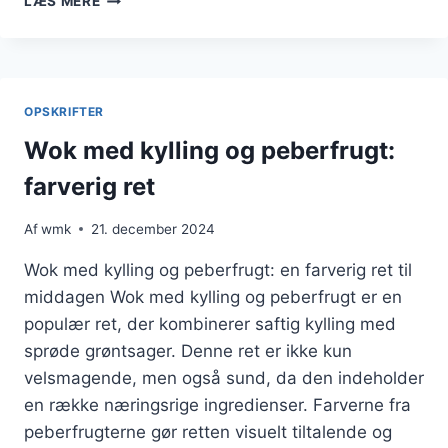
LÆS MERE
MED
KYLLING
OG
RIS
TIL
OPSKRIFTER
EN
HURTIG
Wok med kylling og peberfrugt:
MIDDAG
farverig ret
Af
wmk
21. december 2024
Wok med kylling og peberfrugt: en farverig ret til
middagen Wok med kylling og peberfrugt er en
populær ret, der kombinerer saftig kylling med
sprøde grøntsager. Denne ret er ikke kun
velsmagende, men også sund, da den indeholder
en række næringsrige ingredienser. Farverne fra
peberfrugterne gør retten visuelt tiltalende og