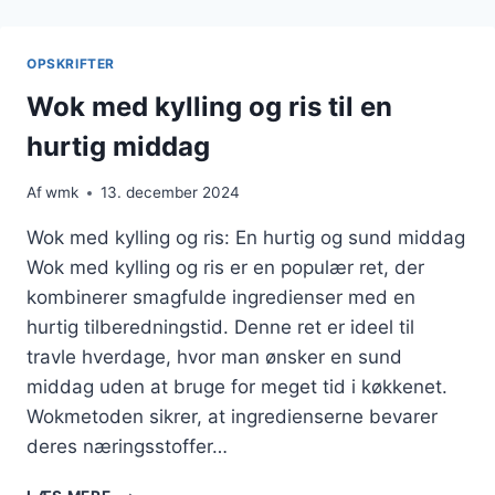
OG
RIS
TIL
OPSKRIFTER
EN
FYLDIG
Wok med kylling og ris til en
MIDDAG
hurtig middag
Af
wmk
13. december 2024
Wok med kylling og ris: En hurtig og sund middag
Wok med kylling og ris er en populær ret, der
kombinerer smagfulde ingredienser med en
hurtig tilberedningstid. Denne ret er ideel til
travle hverdage, hvor man ønsker en sund
middag uden at bruge for meget tid i køkkenet.
Wokmetoden sikrer, at ingredienserne bevarer
deres næringsstoffer…
WOK