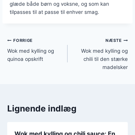
glæde både børn og voksne, og som kan
tilpasses til at passe til enhver smag.
Indlægsnavigation
FORRIGE
NÆSTE
Wok med kylling og
Wok med kylling og
quinoa opskrift
chili til den stærke
madelsker
Lignende indlæg
Wok med kylling og chili sauce: En