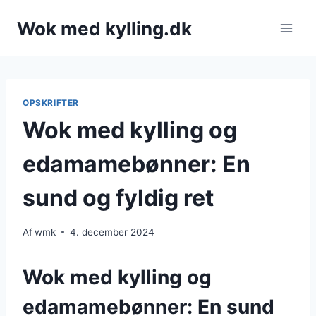
Fortsæt
Wok med kylling.dk
til
indhold
OPSKRIFTER
Wok med kylling og
edamamebønner: En
sund og fyldig ret
Af
wmk
4. december 2024
Wok med kylling og
edamamebønner: En sund