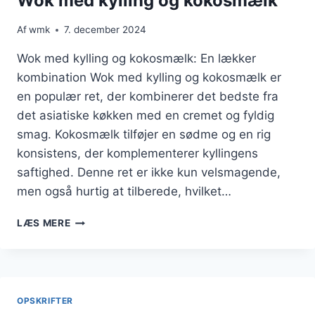
Wok med kylling og kokosmælk
Af
wmk
7. december 2024
Wok med kylling og kokosmælk: En lækker
kombination Wok med kylling og kokosmælk er
en populær ret, der kombinerer det bedste fra
det asiatiske køkken med en cremet og fyldig
smag. Kokosmælk tilføjer en sødme og en rig
konsistens, der komplementerer kyllingens
saftighed. Denne ret er ikke kun velsmagende,
men også hurtig at tilberede, hvilket…
WOK
LÆS MERE
MED
KYLLING
OG
KOKOSMÆLK
OPSKRIFTER