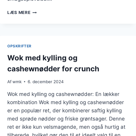
WOK
LÆS MERE
MED
KYLLING
OG
SUKKERÆRTER
PÅ
OPSKRIFTER
EN
TRAVL
Wok med kylling og
UGEAFTEN
cashewnødder for crunch
Af
wmk
6. december 2024
Wok med kylling og cashewnødder: En lækker
kombination Wok med kylling og cashewnødder
er en populær ret, der kombinerer saftig kylling
med sprøde nødder og friske grøntsager. Denne
ret er ikke kun velsmagende, men også hurtig at
tilberede, hvilket gør den til et ideelt valg til en