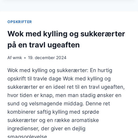
OG
CASHEWNØDDER
FOR
OPSKRIFTER
KNASENDE
KONSISTENS
Wok med kylling og sukkerærter
på en travl ugeaften
Af
wmk
19. december 2024
Wok med kylling og sukkerærter: En hurtig
opskrift til travle dage Wok med kylling og
sukkerærter er en ideel ret til en travl ugeaften,
hvor tiden er knap, men man stadig ønsker en
sund og velsmagende middag. Denne ret
kombinerer saftig kylling med sprøde
sukkerærter og en række aromatiske
ingredienser, der giver en dejlig
smagsoplevelse….