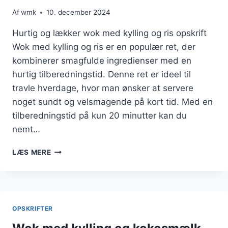
Af
wmk
10. december 2024
Hurtig og lækker wok med kylling og ris opskrift
Wok med kylling og ris er en populær ret, der
kombinerer smagfulde ingredienser med en
hurtig tilberedningstid. Denne ret er ideel til
travle hverdage, hvor man ønsker at servere
noget sundt og velsmagende på kort tid. Med en
tilberedningstid på kun 20 minutter kan du
nemt…
WOK
LÆS MERE
MED
KYLLING
OG
RIS
PÅ
OPSKRIFTER
20
MINUTTER