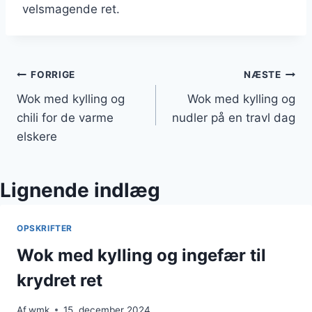
velsmagende ret.
Indlægsnavigation
FORRIGE
NÆSTE
Wok med kylling og
Wok med kylling og
chili for de varme
nudler på en travl dag
elskere
Lignende indlæg
OPSKRIFTER
Wok med kylling og ingefær til
krydret ret
Af
wmk
15. december 2024