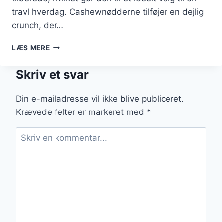
travl hverdag. Cashewnødderne tilføjer en dejlig
crunch, der…
WOK
LÆS MERE
MED
KYLLING
Skriv et svar
OG
CASHEWNØDDER
FOR
Din e-mailadresse vil ikke blive publiceret.
CRUNCH
Krævede felter er markeret med
*