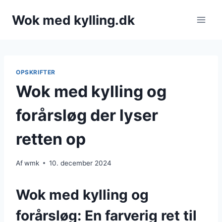
Fortsæt
Wok med kylling.dk
til
indhold
OPSKRIFTER
Wok med kylling og
forårsløg der lyser
retten op
Af
wmk
10. december 2024
Wok med kylling og
forårsløg: En farverig ret til