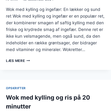
Wok med kylling og ingefær: En lækker og sund
ret Wok med kylling og ingefær er en populær ret,
der kombinerer smagen af saftig kylling med den
friske og krydrede smag af ingefær. Denne ret er
ikke kun velsmagende, men også sund, da den
indeholder en række grøntsager, der bidrager
med vitaminer og mineraler. Wokretter…
WOK
LÆS MERE
MED
KYLLING
OG
INGEFÆR
TIL
OPSKRIFTER
KRYDRET
RET
Wok med kylling og ris på 20
minutter