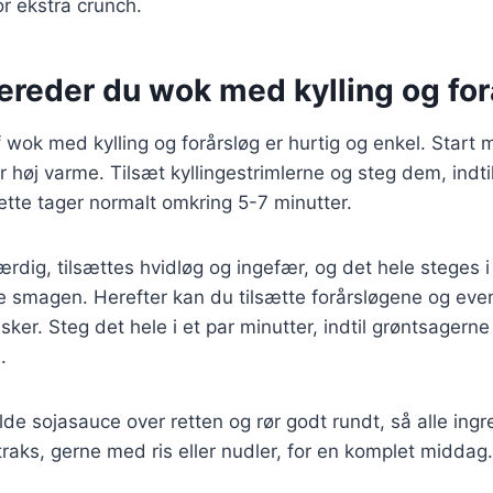
or ekstra crunch.
ereder du wok med kylling og for
 wok med kylling og forårsløg er hurtig og enkel. Start
er høj varme. Tilsæt kyllingestrimlerne og steg dem, indti
tte tager normalt omkring 5-7 minutter.
ærdig, tilsættes hvidløg og ingefær, og det hele steges i
ive smagen. Herefter kan du tilsætte forårsløgene og eve
sker. Steg det hele i et par minutter, indtil grøntsagern
.
de sojasauce over retten og rør godt rundt, så alle ingr
raks, gerne med ris eller nudler, for en komplet middag.