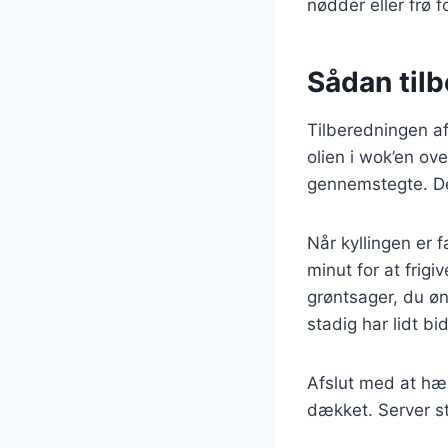
nødder eller frø f
Sådan tilb
Tilberedningen af
olien i wok’en ov
gennemstegte. De
Når kyllingen er f
minut for at frig
grøntsager, du øn
stadig har lidt bid
Afslut med at hæl
dækket. Server st