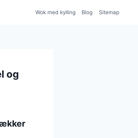
Wok med kylling
Blog
Sitemap
l og
lækker