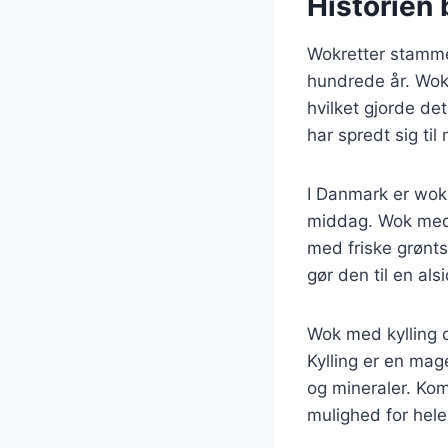
Historien 
Wokretter stammer 
hundrede år. Wok’
hvilket gjorde d
har spredt sig ti
I Danmark er wok
middag. Wok med 
med friske grønts
gør den til en al
Wok med kylling o
Kylling er en mage
og mineraler. Kom
mulighed for hele