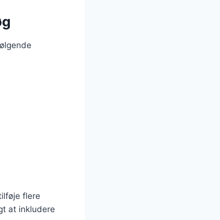
øg
følgende
lføje flere
t at inkludere