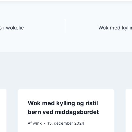
gation
s i wokolie
Wok med kylli
Wok med kylling og ristil
børn ved middagsbordet
Af
wmk
15. december 2024