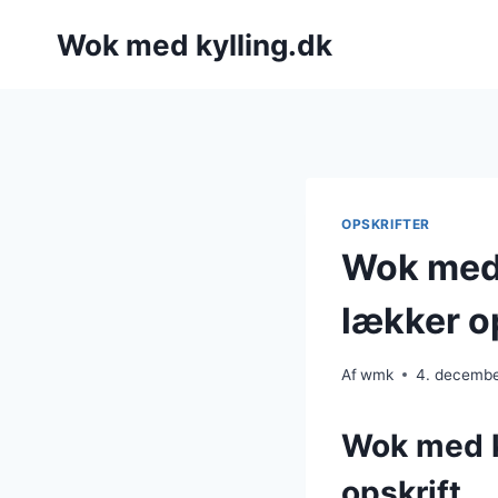
Fortsæt
Wok med kylling.dk
til
indhold
OPSKRIFTER
Wok med 
lækker o
Af
wmk
4. decemb
Wok med ky
opskrift