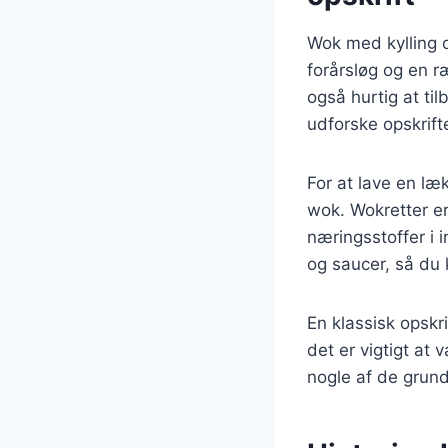
Wok med kylling o
forårsløg og en r
også hurtig at til
udforske opskrift
For at lave en læ
wok. Wokretter er
næringsstoffer i 
og saucer, så du
En klassisk opskr
det er vigtigt at 
nogle af de grund