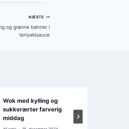
NÆSTE
ng og grønne bønner i
teriyakisauce
Wok med kylling og
Wok me
sukkerærter farverig
peberf
middag
Af
wmk