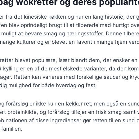
bag wokretter og deres popularit
fra det kinesiske køkken og har en lang historie, der går
en blev oprindeligt brugt til at tilberede mad hurtigt ov
et muligt at bevare smag og næringsstoffer. Denne tilb
l mange kulturer og er blevet en favorit i mange hjem ver
retter blevet populære, især blandt dem, der ønsker en
kylling er en af de mest elskede varianter, da den kom
ager. Retten kan varieres med forskellige saucer og kryd
sidig mulighed for både hverdag og fest.
g forårsløg er ikke kun en lækker ret, men også en sun
rt proteinkilde, og forårsløg tilføjer en frisk smag samt 
binationen af disse ingredienser gør retten til en sun
 familien.