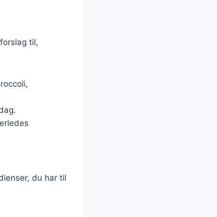
rslag til,
roccoli,
ddag.
derledes
ienser, du har til