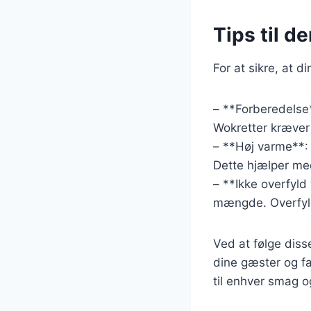
Tips til d
For at sikre, at d
– **Forberedelse*
Wokretter kræver 
– **Høj varme**: 
Dette hjælper me
– **Ikke overfyld
mængde. Overfyldn
Ved at følge dis
dine gæster og fa
til enhver smag og