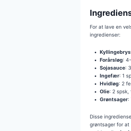
Ingrediens
For at lave en ve
ingredienser:
Kyllingebrys
Forårsløg
: 4
Sojasauce
: 
Ingefær
: 1 s
Hvidløg
: 2 f
Olie
: 2 spsk, 
Grøntsager
:
Disse ingrediense
grøntsager for at