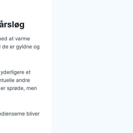
årsløg
 med at varme
l de er gyldne og
 yderligere et
ntuelle andre
e er sprøde, men
edienserne bliver