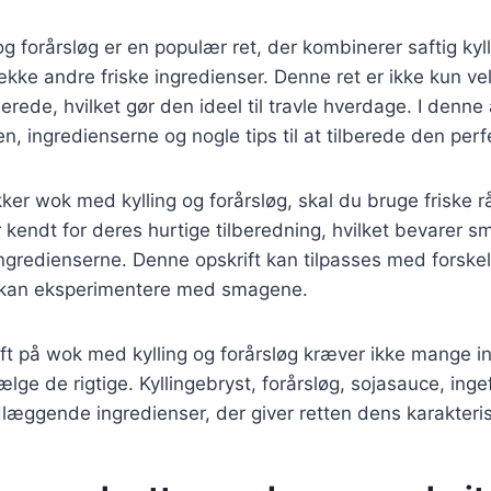
g forårsløg er en populær ret, der kombinerer saftig ky
ække andre friske ingredienser. Denne ret er ikke kun 
berede, hvilket gør den ideel til travle hverdage. I denne ar
en, ingredienserne og nogle tips til at tilberede den per
kker wok med kylling og forårsløg, skal du bruge friske 
 kendt for deres hurtige tilberedning, hvilket bevarer s
ingredienserne. Denne opskrift kan tilpasses med forskel
 kan eksperimentere med smagene.
ift på wok med kylling og forårsløg kræver ikke mange 
vælge de rigtige. Kyllingebryst, forårsløg, sojasauce, ing
læggende ingredienser, der giver retten dens karakteri