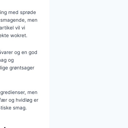
lling med sprøde
velsmagende, men
tikel vil vi
fekte wokret.
råvarer og en god
mag og
lige grøntsager
ingredienser, men
efær og hvidløg er
stiske smag.