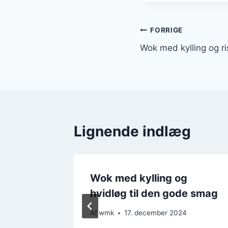
Indlægsnavi
FORRIGE
Wok med kylling og ri
Lignende indlæg
g
Wok med kylling og
m
hvidløg til den gode smag
Af
wmk
17. december 2024