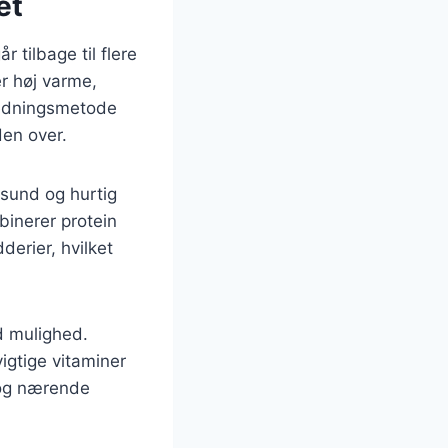
et
 tilbage til flere
er høj varme,
eredningsmetode
den over.
 sund og hurtig
binerer protein
derier, hvilket
d mulighed.
vigtige vitaminer
d og nærende