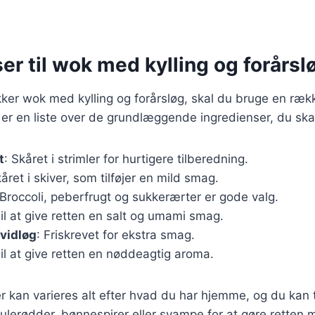
er til wok med kylling og forårsl
kker wok med kylling og forårsløg, skal du bruge en rækk
 er en liste over de grundlæggende ingredienser, du ska
t
: Skåret i strimler for hurtigere tilberedning.
kåret i skiver, som tilføjer en mild smag.
 Broccoli, peberfrugt og sukkerærter er gode valg.
Til at give retten en salt og umami smag.
vidløg
: Friskrevet for ekstra smag.
Til at give retten en nøddeagtig aroma.
r kan varieres alt efter hvad du har hjemme, og du kan t
lerødder, bønnespirer eller svampe for at gøre retten m