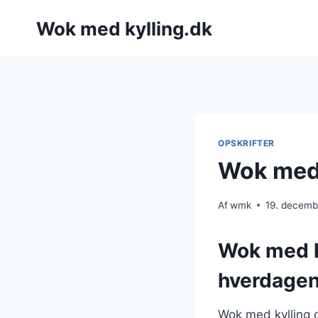
Fortsæt
Wok med kylling.dk
til
indhold
OPSKRIFTER
Wok med 
Af
wmk
19. decemb
Wok med ky
hverdage
Wok med kylling o