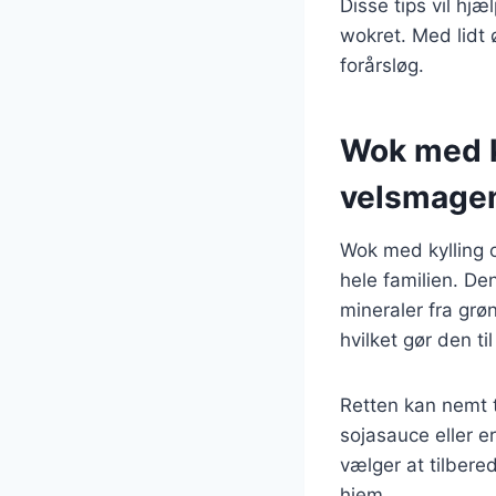
Disse tips vil hj
wokret. Med lidt ø
forårsløg.
Wok med k
velsmage
Wok med kylling o
hele familien. De
mineraler fra grø
hvilket gør den ti
Retten kan nemt t
sojasauce eller e
vælger at tilbered
hjem.