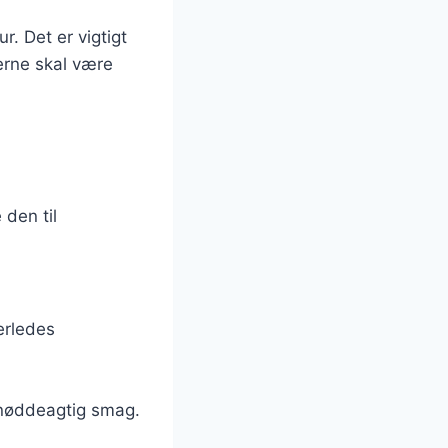
. Det er vigtigt
serne skal være
 den til
derledes
 nøddeagtig smag.