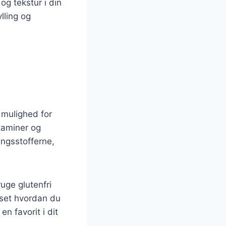
g tekstur i din
lling og
 mulighed for
itaminer og
ingsstofferne,
uge glutenfri
nset hvordan du
en favorit i dit