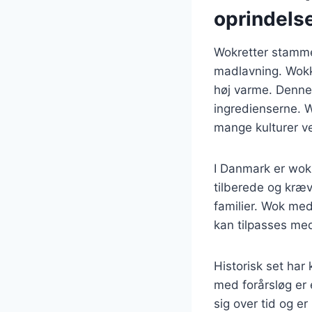
oprindels
Wokretter stammer
madlavning. Wokke
høj varme. Denne
ingredienserne. W
mange kulturer v
I Danmark er wokr
tilberede og kræv
familier. Wok med
kan tilpasses med
Historisk set har
med forårsløg er 
sig over tid og er