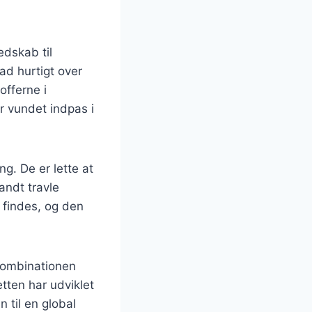
edskab til
ad hurtigt over
fferne i
r vundet indpas i
g. De er lette at
andt travle
r findes, og den
 kombinationen
tten har udviklet
n til en global