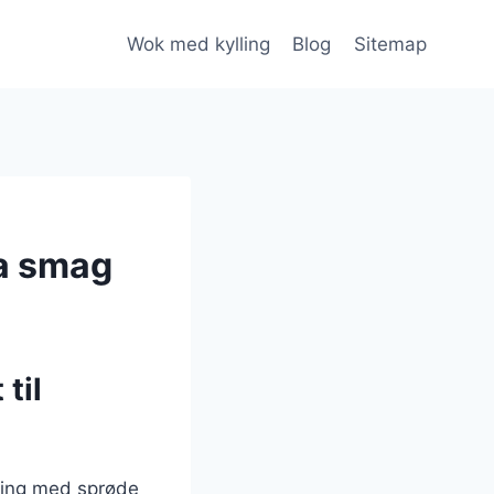
Wok med kylling
Blog
Sitemap
ra smag
til
lling med sprøde