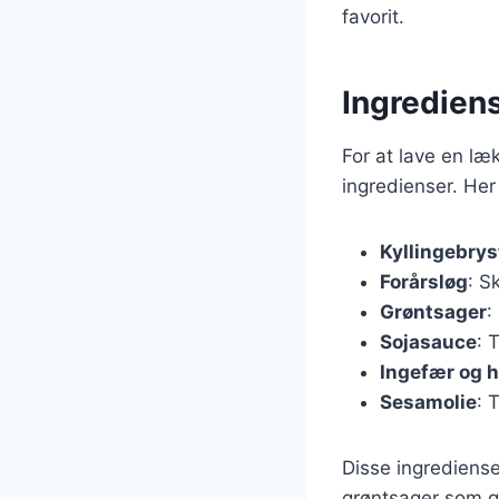
favorit.
Ingrediens
For at lave en læ
ingredienser. Her
Kyllingebrys
Forårsløg
: S
Grøntsager
:
Sojasauce
: 
Ingefær og h
Sesamolie
: 
Disse ingrediense
grøntsager som gu