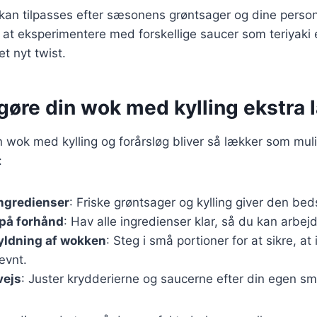
 kan tilpasses efter sæsonens grøntsager og dine person
 at eksperimentere med forskellige saucer som teriyaki 
et nyt twist.
t gøre din wok med kylling ekstra
in wok med kylling og forårsløg bliver så lækker som muli
:
ingredienser
: Friske grøntsager og kylling giver den be
 på forhånd
: Hav alle ingredienser klar, så du kan arbejd
yldning af wokken
: Steg i små portioner for at sikre, a
ævnt.
vejs
: Juster krydderierne og saucerne efter din egen s