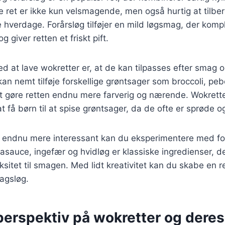
 ret er ikke kun velsmagende, men også hurtig at tilber
vle hverdage. Forårsløg tilføjer en mild løgsmag, der kom
g giver retten et friskt pift.
ed at lave wokretter er, at de kan tilpasses efter smag 
an nemt tilføje forskellige grøntsager som broccoli, pebe
at gøre retten endnu mere farverig og nærende. Wokrett
t få børn til at spise grøntsager, da de ofte er sprøde
en endnu mere interessant kan du eksperimentere med fo
jasauce, ingefær og hvidløg er klassiske ingredienser, der
itet til smagen. Med lidt kreativitet kan du skabe en ret
agsløg.
perspektiv på wokretter og deres