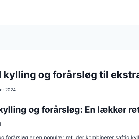
kylling og forårsløg til ekst
er 2024
lling og forårsløg: En lækker ret 
n
g forårsløg er en populær ret, der kombinerer saftig ky