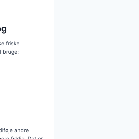
øg
e friske
l bruge:
ilføje andre
ere fyldig. Det er