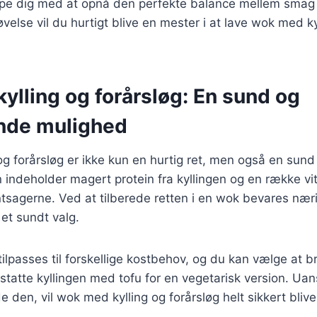
ælpe dig med at opnå den perfekte balance mellem smag o
velse vil du hurtigt blive en mester i at lave wok med ky
ylling og forårsløg: En sund og
nde mulighed
g forårsløg er ikke kun en hurtig ret, men også en sund
n indeholder magert protein fra kyllingen og en række v
ntsagerne. Ved at tilberede retten i en wok bevares nær
l et sundt valg.
ilpasses til forskellige kostbehov, og du kan vælge at br
rstatte kyllingen med tofu for en vegetarisk version. Ua
e den, vil wok med kylling og forårsløg helt sikkert blive 