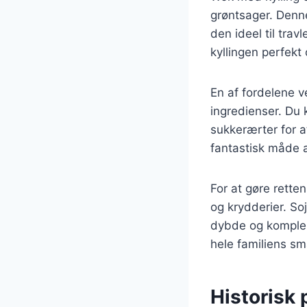
grøntsager. Denne
den ideel til tra
kyllingen perfekt o
En af fordelene v
ingredienser. Du k
sukkerærter for 
fantastisk måde a
For at gøre rett
og krydderier. So
dybde og kompleks
hele familiens sm
Historisk 