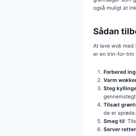
også muligt at i
Sådan tilb
At lave wok med k
er en trin-for-tri
Forbered in
Varm wokke
Steg kylling
gennemstegt
Tilsæt grøn
de er sprøde
Smag til
: Ti
Server rette