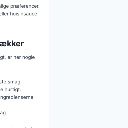
lige præferencer.
eller hoisinsauce
 lækker
gt, er her nogle
dste smag.
e hurtigt.
t ingredienserne
mag.