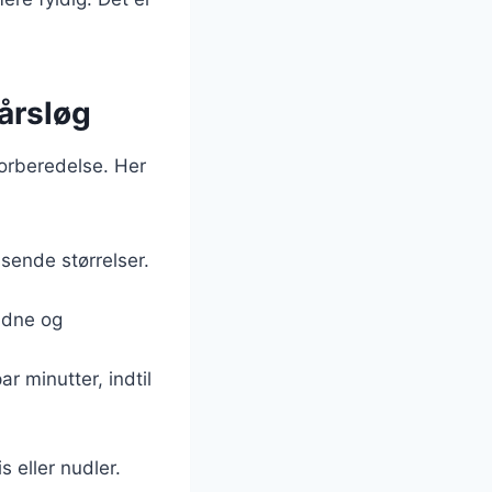
årsløg
forberedelse. Her
ssende størrelser.
yldne og
r minutter, indtil
 eller nudler.