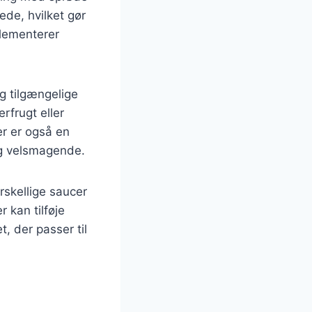
ede, hvilket gør
plementerer
og tilgængelige
rfrugt eller
er er også en
 og velsmagende.
rskellige saucer
 kan tilføje
, der passer til