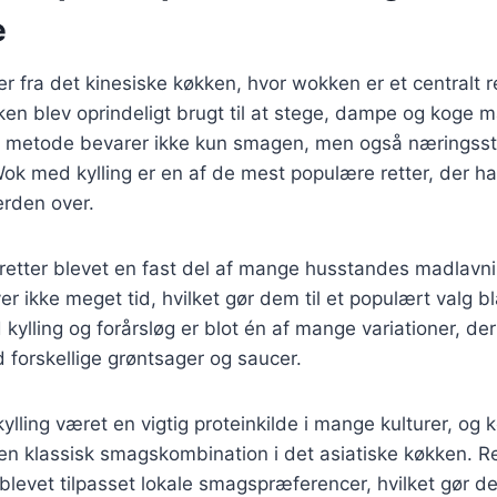
e
 fra det kinesiske køkken, hvor wokken er et centralt r
n blev oprindeligt brugt til at stege, dampe og koge m
 metode bevarer ikke kun smagen, men også næringssto
ok med kylling er en af de mest populære retter, der ha
erden over.
etter blevet en fast del af mange husstandes madlavnin
er ikke meget tid, hvilket gør dem til et populært valg bl
 kylling og forårsløg er blot én af mange variationer, de
 forskellige grøntsager og saucer.
 kylling været en vigtig proteinkilde i mange kulturer, og
en klassisk smagskombination i det asiatiske køkken. Re
 blevet tilpasset lokale smagspræferencer, hvilket gør de