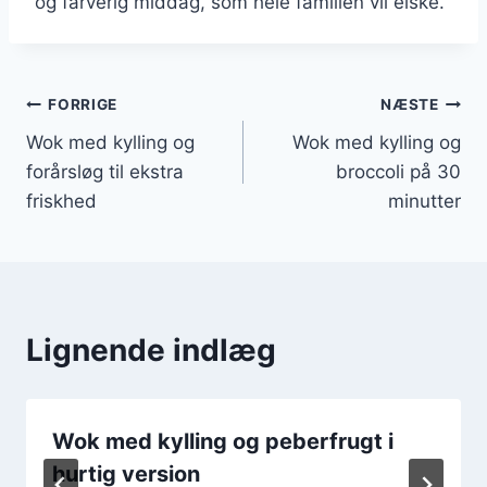
og farverig middag, som hele familien vil elske.
Indlægsnavigation
FORRIGE
NÆSTE
Wok med kylling og
Wok med kylling og
forårsløg til ekstra
broccoli på 30
friskhed
minutter
Lignende indlæg
Wok med kylling og peberfrugt i
hurtig version