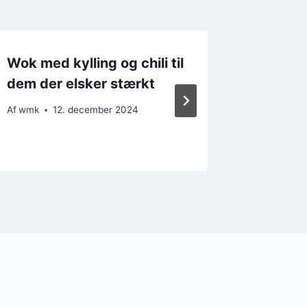
Wok med kylling og chili til
Wok med
dem der elsker stærkt
variant
Af
wmk
12. december 2024
Af
wmk