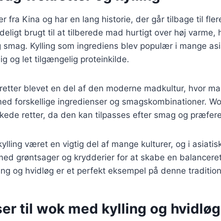
fra Kina og har en lang historie, der går tilbage til fler
eligt brugt til at tilberede mad hurtigt over høj varme, 
 smag. Kylling som ingrediens blev populær i mange asi
ig og let tilgængelig proteinkilde.
retter blevet en del af den moderne madkultur, hvor m
ed forskellige ingredienser og smagskombinationer. Wo
kede retter, da den kan tilpasses efter smag og præfer
kylling været en vigtig del af mange kulturer, og i asiatis
med grøntsager og krydderier for at skabe en balancer
ing og hvidløg er et perfekt eksempel på denne tradition
er til wok med kylling og hvidløg