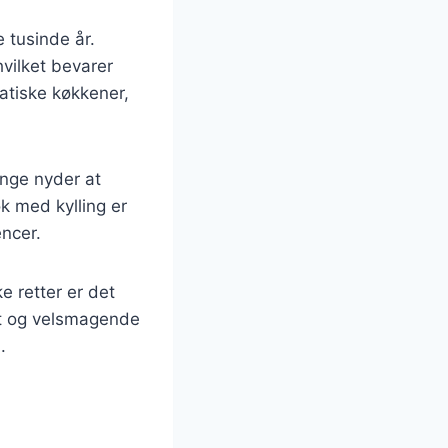
e tusinde år.
hvilket bevarer
atiske køkkener,
ange nyder at
k med kylling er
encer.
ke retter er det
et og velsmagende
.