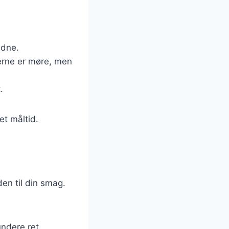
ldne.
agerne er møre, men
.
et måltid.
en til din smag.
undere ret.