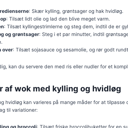
gredienserne
: Skær kylling, grøntsager og hak hvidløg.
 op
: Tilsæt lidt olie og lad den blive meget varm.
en
: Tilsæt kyllingestrimlerne og steg dem, indtil de er gy
øg og grøntsager
: Steg i et par minutter, indtil grønts
e.
 over
: Tilsæt sojasauce og sesamolie, og rør godt rundt
dig, kan du servere den med ris eller nudler for et kompl
r af wok med kylling og hvidløg
g hvidløg kan varieres på mange måder for at tilpasse d
g til variationer:
ing og broccoli
: Tilsæt friske broccolibuketter for en s