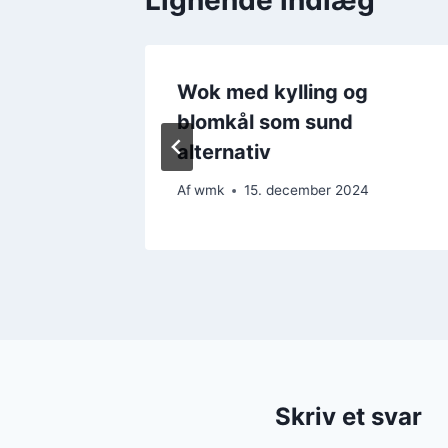
g
Wok med kylling og
ny måde
blomkål som sund
alternativ
4
Af
wmk
15. december 2024
Skriv et svar