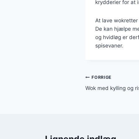
krydderier for a
At lave wokrette
De kan hjælpe me
og hvidløg er der
spisevaner.
Indlægsnavi
FORRIGE
Wok med kylling og ri
Lignende indlæg