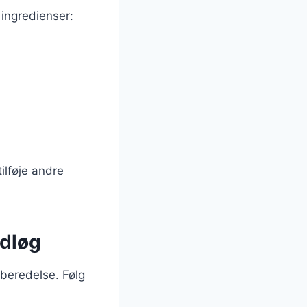
 ingredienser:
ilføje andre
idløg
rberedelse. Følg