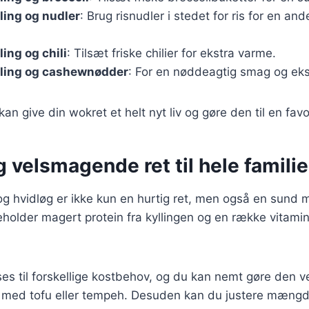
ling og nudler
: Brug risnudler i stedet for ris for en an
ing og chili
: Tilsæt friske chilier for ekstra varme.
ling og cashewnødder
: For en nøddeagtig smag og eks
kan give din wokret et helt nyt liv og gøre den til en favo
 velsmagende ret til hele famili
g hvidløg er ikke kun en hurtig ret, men også en sund m
eholder magert protein fra kyllingen og en række vitami
ses til forskellige kostbehov, og du kan nemt gøre den v
en med tofu eller tempeh. Desuden kan du justere mængd