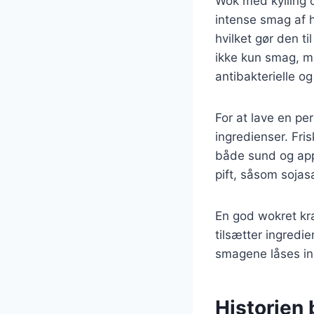
Wok med kylling o
intense smag af h
hvilket gør den ti
ikke kun smag, m
antibakterielle o
For at lave en per
ingredienser. Fri
både sund og appet
pift, såsom sojasa
En god wokret kræ
tilsætter ingredi
smagene låses ind
Historien 