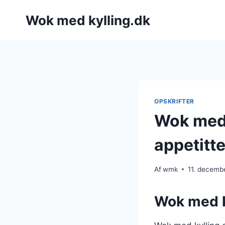
Fortsæt
Wok med kylling.dk
til
indhold
OPSKRIFTER
Wok med 
appetitt
Af
wmk
11. decemb
Wok med k