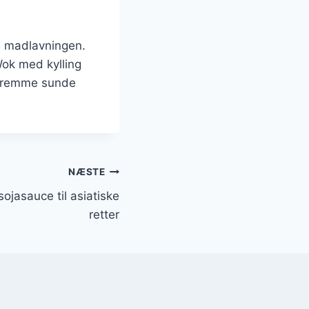
i madlavningen.
ok med kylling
g fremme sunde
NÆSTE
ojasauce til asiatiske
retter