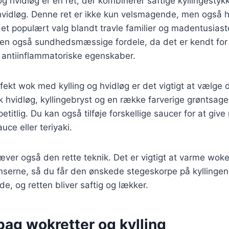
g hvidløg er en ret, der kombinerer saftige kyllingesty
vidløg. Denne ret er ikke kun velsmagende, men også hu
l et populært valg blandt travle familier og madentusiaste
en også sundhedsmæssige fordele, da det er kendt for
g antiinflammatoriske egenskaber.
fekt wok med kylling og hvidløg er det vigtigt at vælge d
sk hvidløg, kyllingebryst og en række farverige grøntsage
itlig. Du kan også tilføje forskellige saucer for at give 
uce eller teriyaki.
ver også den rette teknik. Det er vigtigt at varme wok
enserne, så du får den ønskede stegeskorpe på kyllingen. 
e, og retten bliver saftig og lækker.
bag wokretter og kylling