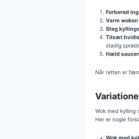
Forbered in
Varm woken
Steg kylling
Tilsæt hvidl
stadig sprød
Hæld saucen
Når retten er fær
Variatione
Wok med kylling o
Her er nogle forsla
Wok med kyll