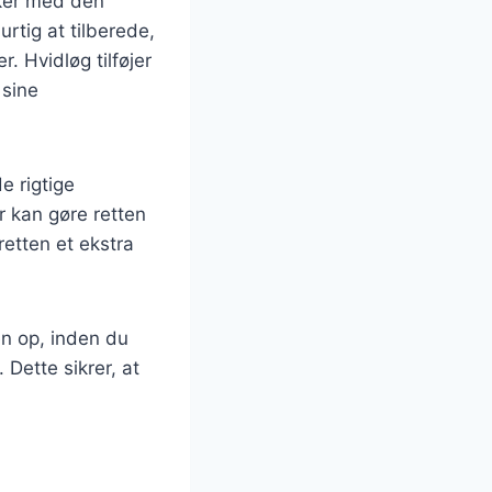
kker med den
rtig at tilberede,
r. Hvidløg tilføjer
 sine
e rigtige
r kan gøre retten
retten et ekstra
en op, inden du
Dette sikrer, at