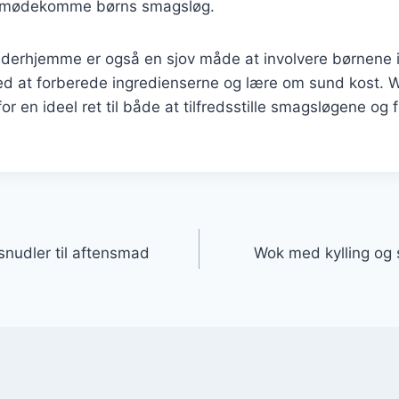
t imødekomme børns smagsløg.
r derhjemme er også en sjov måde at involvere børnene 
d at forberede ingredienserne og lære om sund kost. W
for en ideel ret til både at tilfredsstille smagsløgene o
gation
snudler til aftensmad
Wok med kylling og s