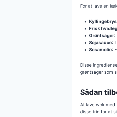
For at lave en læ
Kyllingebrys
Frisk hvidlø
Grøntsager
:
Sojasauce
: 
Sesamolie
: 
Disse ingrediense
grøntsager som su
Sådan til
At lave wok med k
disse trin for at s