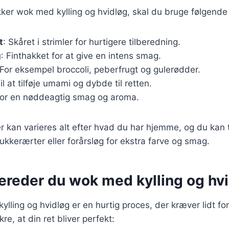
kker wok med kylling og hvidløg, skal du bruge følgende
t
: Skåret i strimler for hurtigere tilberedning.
g
: Finthakket for at give en intens smag.
 For eksempel broccoli, peberfrugt og gulerødder.
Til at tilføje umami og dybde til retten.
For en nøddeagtig smag og aroma.
r kan varieres alt efter hvad du har hjemme, og du kan t
kkerærter eller forårsløg for ekstra farve og smag.
bereder du wok med kylling og hv
ylling og hvidløg er en hurtig proces, der kræver lidt fo
ikre, at din ret bliver perfekt: