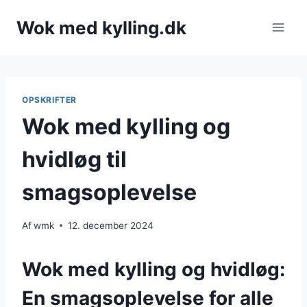
Fortsæt
Wok med kylling.dk
til
indhold
OPSKRIFTER
Wok med kylling og
hvidløg til
smagsoplevelse
Af
wmk
12. december 2024
Wok med kylling og hvidløg:
En smagsoplevelse for alle