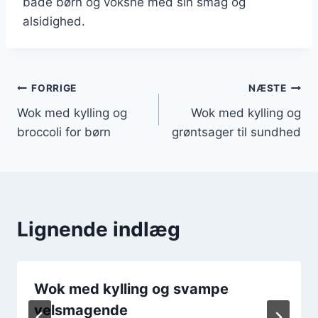
både børn og voksne med sin smag og
alsidighed.
Indlægsnavigation
FORRIGE
NÆSTE
Wok med kylling og
Wok med kylling og
broccoli for børn
grøntsager til sundhed
Lignende indlæg
Wok med kylling og svampe
velsmagende