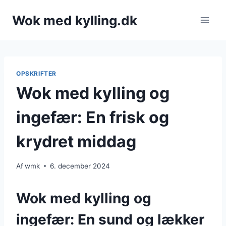
Fortsæt
Wok med kylling.dk
til
indhold
OPSKRIFTER
Wok med kylling og
ingefær: En frisk og
krydret middag
Af
wmk
6. december 2024
Wok med kylling og
ingefær: En sund og lækker