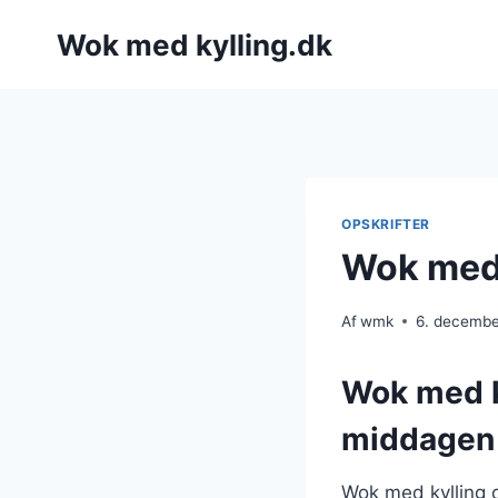
Fortsæt
Wok med kylling.dk
til
indhold
OPSKRIFTER
Wok med k
Af
wmk
6. decemb
Wok med ky
middagen
Wok med kylling o