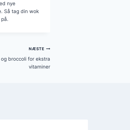
med nye
e. Så tag din wok
 på.
NÆSTE
og broccoli for ekstra
vitaminer