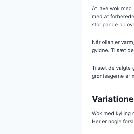
At lave wok med k
med at forberede 
stor pande op ove
Når olien er varm,
gyldne. Tilsæt der
Tilsæt de valgte g
grøntsagerne er m
Variatione
Wok med kylling o
Her er nogle forsla