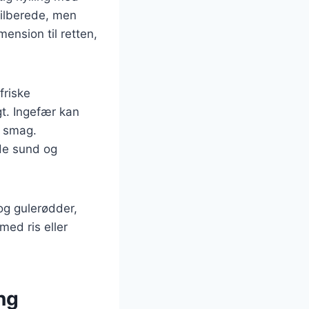
tilberede, men
ension til retten,
friske
gt. Ingefær kan
s smag.
åde sund og
og gulerødder,
med ris eller
ng