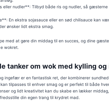
rårsløg.
s eller nudler**: Tilbyd både ris og nudler, så gæstern
ce**: En ekstra sojasauce eller en sød chilisauce kan v
, der ønsker lidt ekstra smag.
lpe med at gøre din middag til en succes, og dine gæster 
e wokret.
de tanker om wok med kylling og
g ingefær er en fantastisk ret, der kombinerer sundhed
 kan tilpasses til enhver smag og er perfekt til både hv
ienser og lidt kreativitet kan du skabe en lækker middag,
fredsstille din egen trang til krydret mad.