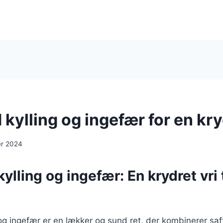
ylling og ingefær for en kry
er 2024
lling og ingefær: En krydret vri t
g ingefær er en lækker og sund ret, der kombinerer saft