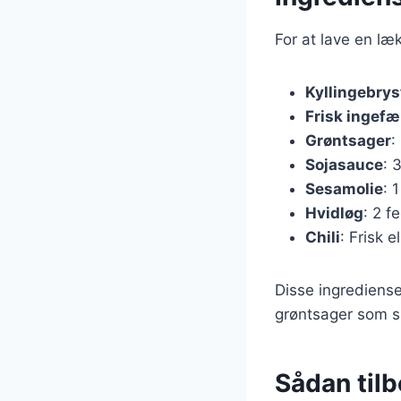
For at lave en læ
Kyllingebrys
Frisk ingefæ
Grøntsager
:
Sojasauce
: 
Sesamolie
: 
Hvidløg
: 2 f
Chili
: Frisk e
Disse ingredienser
grøntsager som su
Sådan til