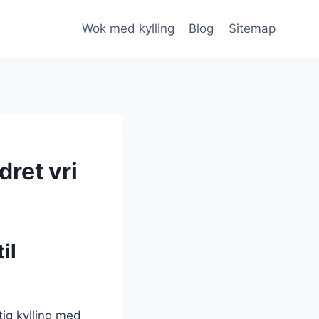
Wok med kylling
Blog
Sitemap
dret vri
il
ig kylling med