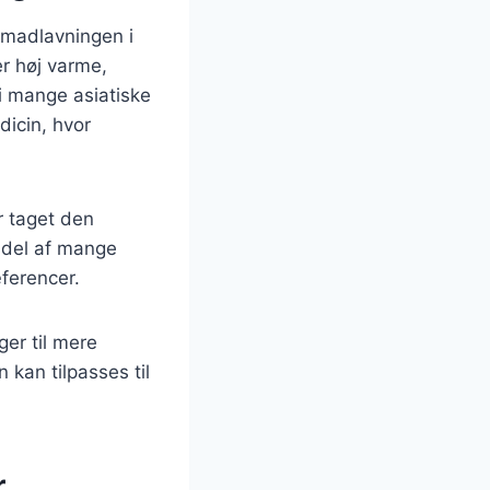
 madlavningen i
er høj varme,
 i mange asiatiske
dicin, hvor
r taget den
t del af mange
ferencer.
ger til mere
kan tilpasses til
r