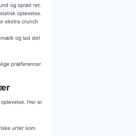
sund og sprød ret.
siatisk oplevelse.
or ekstra crunch
osmælk og lad det
lige præferencer.
fær
 oplevelse. Her er
riske urter som