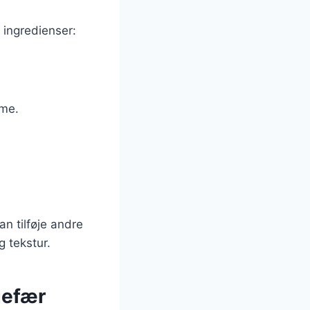
 ingredienser:
mme.
an tilføje andre
 tekstur.
gefær