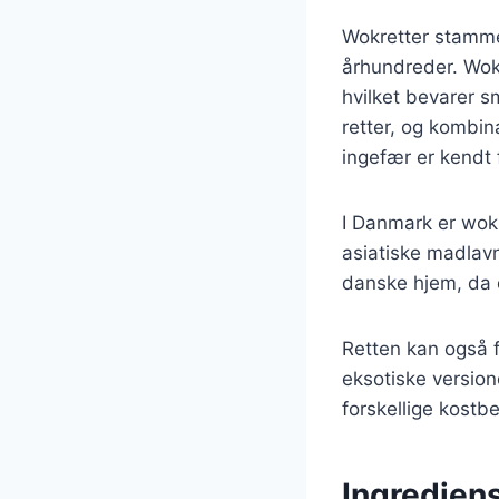
Wokretter stammer
århundreder. Wok’
hvilket bevarer s
retter, og kombin
ingefær er kendt
I Danmark er wokr
asiatiske madlavn
danske hjem, da d
Retten kan også f
eksotiske version
forskellige kost
Ingrediens