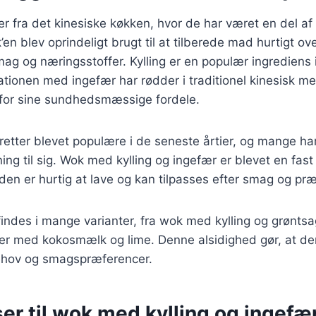
 fra det kinesiske køkken, hvor de har været en del af
en blev oprindeligt brugt til at tilberede mad hurtigt ov
mag og næringsstoffer. Kylling er en populær ingrediens
ationen med ingefær har rødder i traditionel kinesisk me
 for sine sundhedsmæssige fordele.
etter blevet populære i de seneste årtier, og mange ha
ing til sig. Wok med kylling og ingefær er blevet en fas
en er hurtig at lave og kan tilpasses efter smag og præ
indes i mange varianter, fra wok med kylling og grøntsa
er med kokosmælk og lime. Denne alsidighed gør, at den 
behov og smagspræferencer.
er til wok med kylling og ingefæ