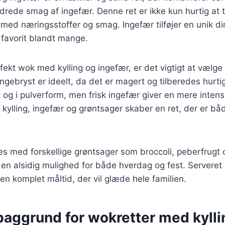
rede smag af ingefær. Denne ret er ikke kun hurtig at 
 med næringsstoffer og smag. Ingefær tilføjer en unik dim
n favorit blandt mange.
fekt wok med kylling og ingefær, er det vigtigt at vælge 
ingebryst er ideelt, da det er magert og tilberedes hurti
 og i pulverform, men frisk ingefær giver en mere inten
kylling, ingefær og grøntsager skaber en ret, der er b
es med forskellige grøntsager som broccoli, peberfrugt 
l en alsidig mulighed for både hverdag og fest. Serveret 
 en komplet måltid, der vil glæde hele familien.
baggrund for wokretter med kylli