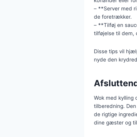
koriander eller fo
– **Server med ri
de foretrækker.
– **Tilføj en sau
tilføjelse til dem
Disse tips vil hjæ
nyde den krydred
Afslutten
Wok med kylling o
tilberedning. Den
de rigtige ingred
dine gæster og til