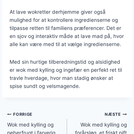
At lave wokretter derhjemme giver også
mulighed for at kontrollere ingredienserne og
tilpasse retten til familiens præferencer. Det er
en sjov og interaktiv måde at lave mad på, hvor
alle kan være med til at vælge ingredienserne.
Med sin hurtige tilberedningstid og alsidighed
er wok med kylling og ingefær en perfekt ret til
travle hverdage, hvor man stadig ønsker at
spise sundt og velsmagende.
Indlægsnavigation
FORRIGE
NÆSTE
Wok med kylling og
Wok med kylling og
peberfrugt i farverig
forårsløg, et friskt pift