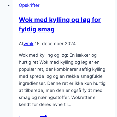
Opskrifter
pak
choy
Wok med kylling og løg for
der
fyldig smag
imponerer
gæsterne
Af
wmk
15. december 2024
Wok med kylling og løg: En lækker og
hurtig ret Wok med kylling og løg er en
populær ret, der kombinerer saftig kylling
med sprøde løg og en række smagfulde
ingredienser. Denne ret er ikke kun hurtig
at tilberede, men den er også fyldt med
smag og næringsstoffer. Wokretter er
kendt for deres evne til…
Wok