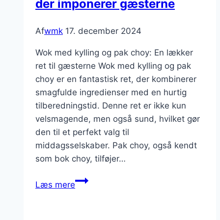
der imponerer gæsterne
Af
wmk
17. december 2024
Wok med kylling og pak choy: En lækker
ret til gæsterne Wok med kylling og pak
choy er en fantastisk ret, der kombinerer
smagfulde ingredienser med en hurtig
tilberedningstid. Denne ret er ikke kun
velsmagende, men også sund, hvilket gør
den til et perfekt valg til
middagsselskaber. Pak choy, også kendt
som bok choy, tilføjer…
Wok
Læs mere
med
kylling
og