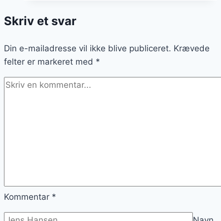
og
Skriv et svar
broccoli
for
Din e-mailadresse vil ikke blive publiceret.
sund
Krævede
felter er markeret med
livsstil
*
Kommentar
*
Navn