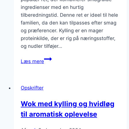
ingredienser med en hurtig
tilberedningstid. Denne ret er ideel til hele
familien, da den kan tilpasses efter smag
og præferencer. Kylling er en mager
proteinkilde, der er rig på næringsstoffer,
og nudler tilføjer…
Wok
Læs mere
med
kylling
og
Opskrifter
nudler
til
Wok med kylling og hvidløg
hele
til aromatisk oplevelse
familien