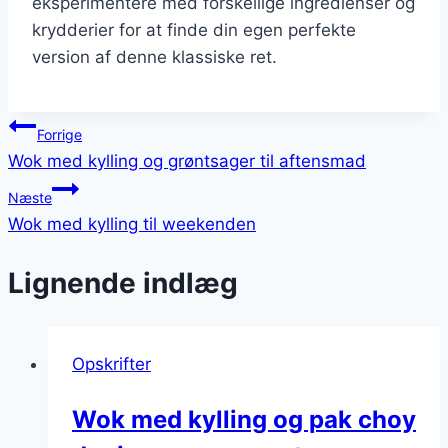
eksperimentere med forskellige ingredienser og
krydderier for at finde din egen perfekte
version af denne klassiske ret.
Indlægsnavigation
Forrige
Wok med kylling og grøntsager til aftensmad
Næste
Wok med kylling til weekenden
Lignende indlæg
Opskrifter
Wok med kylling og pak choy