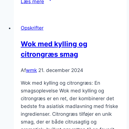
Læs mere
med
kylling
og
Opskrifter
løg
for
Wok med kylling og
fyldig
citrongræs smag
smag
Af
wmk
21. december 2024
Wok med kylling og citrongræs: En
smagsoplevelse Wok med kylling og
citrongræs er en ret, der kombinerer det
bedste fra asiatisk madlavning med friske
ingredienser. Citrongræs tilføjer en unik
smag, der er både citrusagtig og