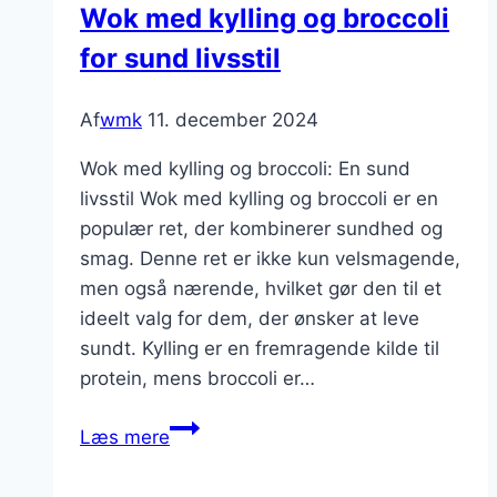
Wok med kylling og broccoli
aromatisk
for sund livsstil
oplevelse
Af
wmk
11. december 2024
Wok med kylling og broccoli: En sund
livsstil Wok med kylling og broccoli er en
populær ret, der kombinerer sundhed og
smag. Denne ret er ikke kun velsmagende,
men også nærende, hvilket gør den til et
ideelt valg for dem, der ønsker at leve
sundt. Kylling er en fremragende kilde til
protein, mens broccoli er…
Wok
Læs mere
med
kylling