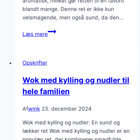
aromatisk, hvilket gør retten til en favorit
blandt mange. Denne ret er ikke kun
velsmagende, men også sund, da den…
Wok
Læs mere
med
kylling
og
Opskrifter
citrongræs
smag
Wok med kylling og nudler til
hele familien
Af
wmk
23. december 2024
Wok med kylling og nudler: En sund og
lækker ret Wok med kylling og nudler er en
populær ret, der kombinerer smagfulde