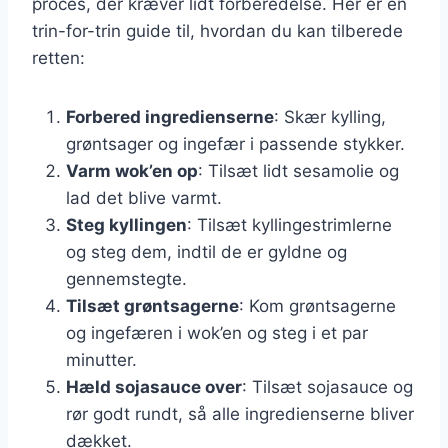
proces, der kræver lidt forberedelse. Her er en
trin-for-trin guide til, hvordan du kan tilberede
retten:
Forbered ingredienserne
: Skær kylling,
grøntsager og ingefær i passende stykker.
Varm wok’en op
: Tilsæt lidt sesamolie og
lad det blive varmt.
Steg kyllingen
: Tilsæt kyllingestrimlerne
og steg dem, indtil de er gyldne og
gennemstegte.
Tilsæt grøntsagerne
: Kom grøntsagerne
og ingefæren i wok’en og steg i et par
minutter.
Hæld sojasauce over
: Tilsæt sojasauce og
rør godt rundt, så alle ingredienserne bliver
dækket.