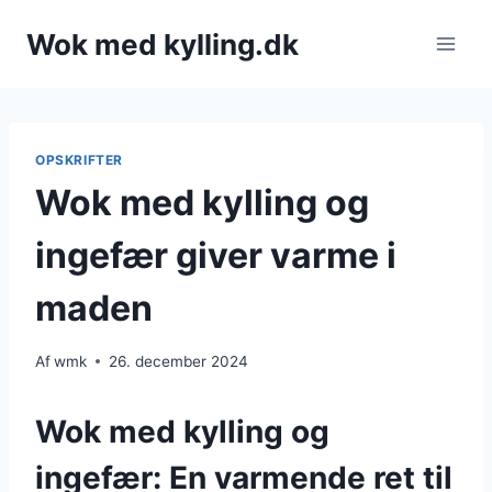
Fortsæt
Wok med kylling.dk
til
indhold
OPSKRIFTER
Wok med kylling og
ingefær giver varme i
maden
Af
wmk
26. december 2024
Wok med kylling og
ingefær: En varmende ret til