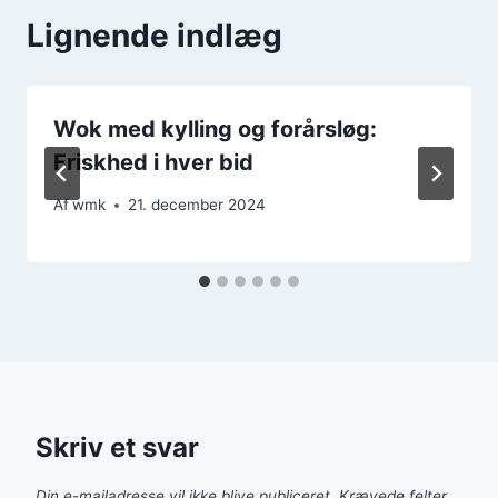
Lignende indlæg
Wok med kylling og forårsløg:
Friskhed i hver bid
Af
wmk
21. december 2024
Skriv et svar
Din e-mailadresse vil ikke blive publiceret.
Krævede felter