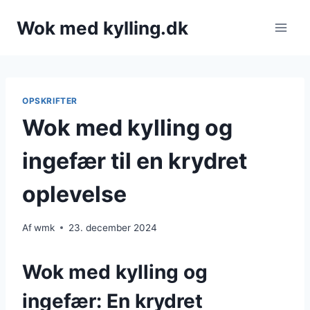
Fortsæt
Wok med kylling.dk
til
indhold
OPSKRIFTER
Wok med kylling og
ingefær til en krydret
oplevelse
Af
wmk
23. december 2024
Wok med kylling og
ingefær: En krydret