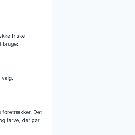
ække friske
l bruge:
 valg.
 foretrækker. Det
og farve, der gør