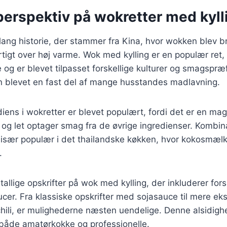
perspektiv på wokretter med kyll
lang historie, der stammer fra Kina, hvor wokken blev bru
tigt over høj varme. Wok med kylling er en populær ret, 
og er blevet tilpasset forskellige kulturer og smagspræf
n blevet en fast del af mange husstandes madlavning.
diens i wokretter er blevet populært, fordi det er en mag
t og let optager smag fra de øvrige ingredienser. Kombina
især populær i det thailandske køkken, hvor kokosmælk 
.
tallige opskrifter på wok med kylling, der inkluderer fors
cer. Fra klassiske opskrifter med sojasauce til mere eks
ili, er mulighederne næsten uendelige. Denne alsidighed
 både amatørkokke og professionelle.