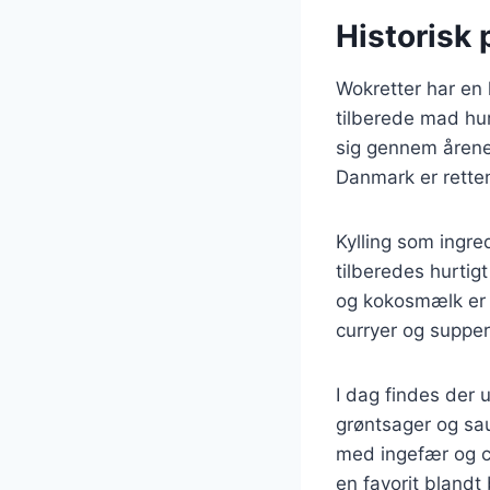
Historisk 
Wokretter har en 
tilberede mad hur
sig gennem årene 
Danmark er rette
Kylling som ingre
tilberedes hurtig
og kokosmælk er 
curryer og supper
I dag findes der u
grøntsager og sau
med ingefær og ch
en favorit blandt