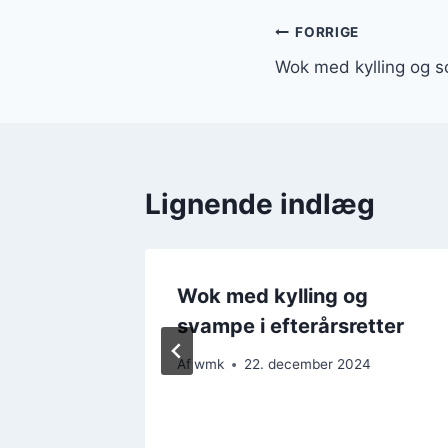
Indlægsnavi
FORRIGE
Wok med kylling og so
Lignende indlæg
g pak
Wok med kylling og
ienser
svampe i efterårsretter
4
Af
wmk
22. december 2024