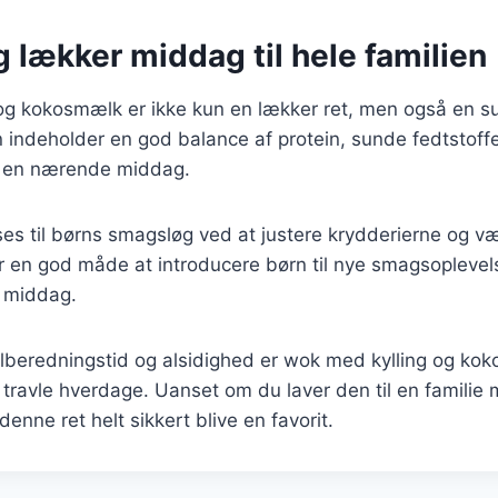
 lækker middag til hele familien
og kokosmælk er ikke kun en lækker ret, men også en s
n indeholder en god balance af protein, sunde fedtstoff
il en nærende middag.
ses til børns smagsløg ved at justere krydderierne og v
r en god måde at introducere børn til nye smagsoplevel
d middag.
ilberedningstid og alsidighed er wok med kylling og ko
il travle hverdage. Uanset om du laver den til en familie 
 denne ret helt sikkert blive en favorit.