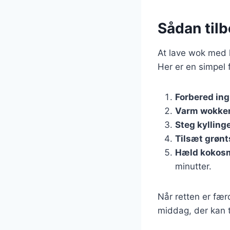
Sådan til
At lave wok med k
Her er en simpel 
Forbered in
Varm wokke
Steg kylling
Tilsæt grøn
Hæld kokosm
minutter.
Når retten er fær
middag, der kan t