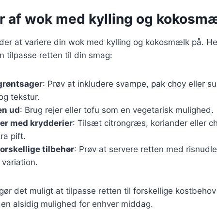
er af wok med kylling og kokosm
er at variere din wok med kylling og kokosmælk på. Her
n tilpasse retten til din smag:
 grøntsager
: Prøv at inkludere svampe, pak choy eller s
g tekstur.
en ud
: Brug rejer eller tofu som en vegetarisk mulighed.
er med krydderier
: Tilsæt citrongræs, koriander eller chi
ra pift.
orskellige tilbehør
: Prøv at servere retten med risnudler
 variation.
gør det muligt at tilpasse retten til forskellige kostbeho
il en alsidig mulighed for enhver middag.