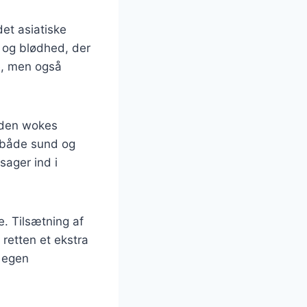
et asiatiske
 og blødhed, der
e, men også
r den wokes
 både sund og
sager ind i
. Tilsætning af
 retten et ekstra
s egen