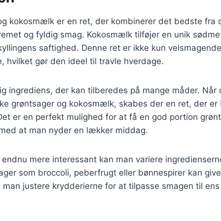
g kokosmælk er en ret, der kombinerer det bedste fra d
emet og fyldig smag. Kokosmælk tilføjer en unik sødme
yllingens saftighed. Denne ret er ikke kun velsmagend
e, hvilket gør den ideel til travle hverdage.
idig ingrediens, der kan tilberedes på mange måder. Nå
e grøntsager og kokosmælk, skabes der en ret, der er
 Det er en perfekt mulighed for at få en god portion grønt
 med at man nyder en lækker middag.
n endnu mere interessant kan man variere ingredienserne
sager som broccoli, peberfrugt eller bønnespirer kan give
 man justere krydderierne for at tilpasse smagen til en