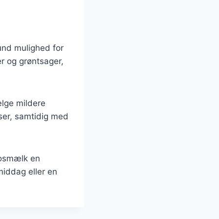
und mulighed for
er og grøntsager,
ælge mildere
ser, samtidig med
kosmælk en
middag eller en