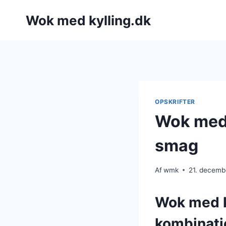
Fortsæt
Wok med kylling.dk
til
indhold
OPSKRIFTER
Wok med 
smag
Af
wmk
21. decemb
Wok med k
kombinati