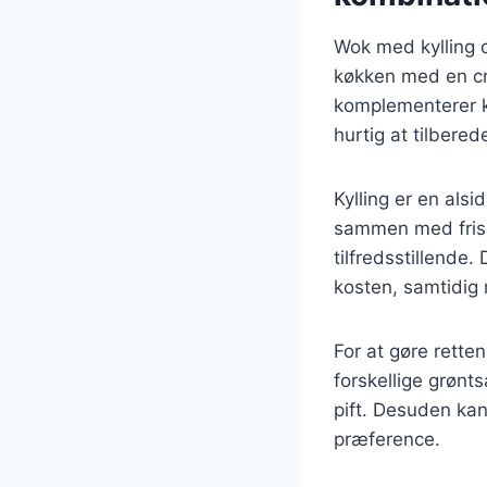
Wok med kylling o
køkken med en cr
komplementerer k
hurtig at tilbered
Kylling er en als
sammen med frisk
tilfredsstillende.
kosten, samtidig
For at gøre rette
forskellige grønt
pift. Desuden kan
præference.