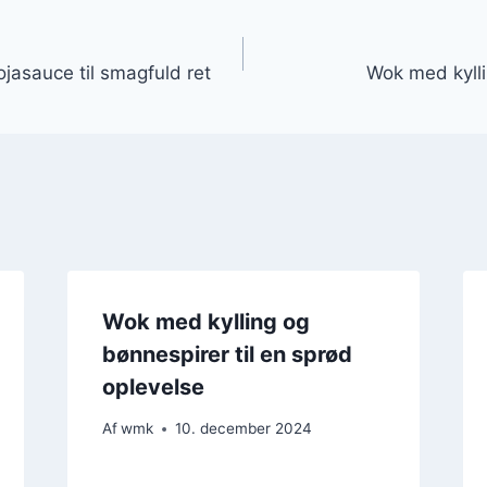
gation
jasauce til smagfuld ret
Wok med kylli
Wok med kylling og
bønnespirer til en sprød
oplevelse
Af
wmk
10. december 2024