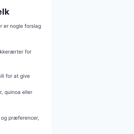
ælk
 er nogle forslag
ukkerærter for
li for at give
, quinoa eller
v og præferencer,