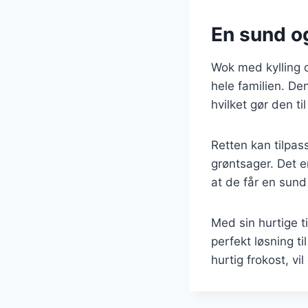
En sund og
Wok med kylling 
hele familien. De
hvilket gør den t
Retten kan tilpas
grøntsager. Det e
at de får en sun
Med sin hurtige t
perfekt løsning t
hurtig frokost, vil