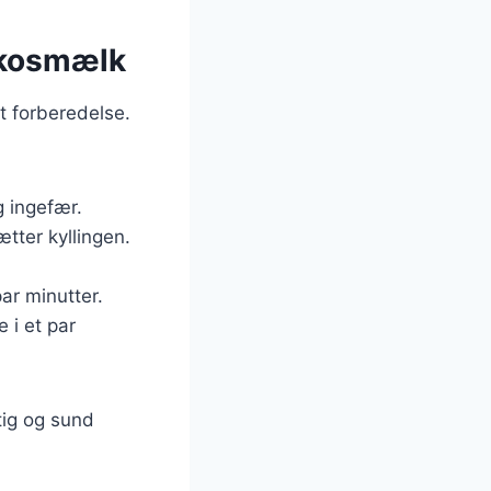
okosmælk
t forberedelse.
g ingefær.
ætter kyllingen.
ar minutter.
 i et par
tig og sund