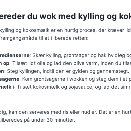
bereder du wok med kylling og k
ylling og kokosmælk er en hurtig proces, der kræver lid
fremgangsmåde til at tilberede retten:
gredienserne
: Skær kylling, grøntsager og hak hvidløg o
n op
: Tilsæt lidt olie og lad den blive varm, inden du tils
en
: Steg kyllingen, indtil den er gylden og gennemstegt.
tsagerne
: Kom grøntsagerne i wokken og steg dem i et p
ælk i
: Tilsæt kokosmælk og sojasauce, og lad det simre
dig, kan den serveres med ris eller nudler. Det er en hur
ilberedes på under 30 minutter.