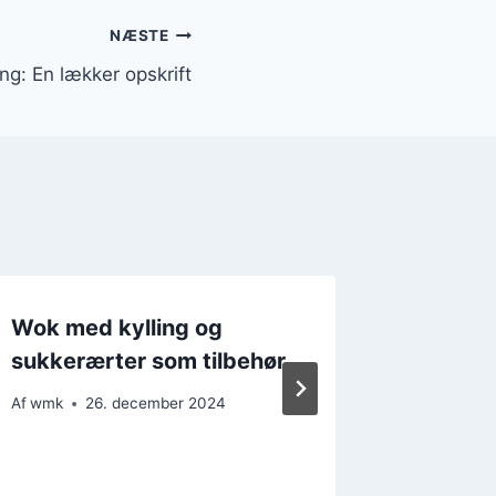
NÆSTE
ng: En lækker opskrift
Wok med kylling og
Wok me
sukkerærter som tilbehør
wokgrø
sojasa
Af
wmk
26. december 2024
Af
wmk