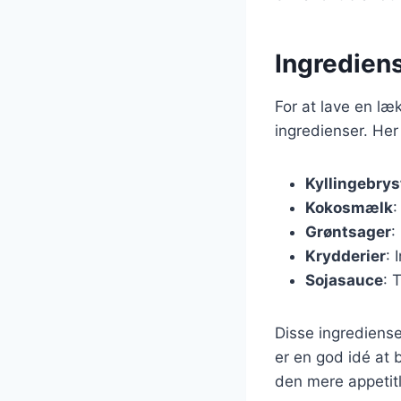
Ingredien
For at lave en l
ingredienser. Her
Kyllingebrys
Kokosmælk
:
Grøntsager
:
Krydderier
: 
Sojasauce
: 
Disse ingrediense
er en god idé at 
den mere appetitl