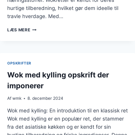
næringsstoffer. Wokretter er kendt for deres
hurtige tilberedning, hvilket gør dem ideelle til
travle hverdage. Med…
WOK
LÆS MERE
MED
KYLLING
OG
FYLDTE
GRØNTSAGER
OPSKRIFTER
Wok med kylling opskrift der
imponerer
Af
wmk
8. december 2024
Wok med kylling: En introduktion til en klassisk ret
Wok med kylling er en populær ret, der stammer
fra det asiatiske køkken og er kendt for sin