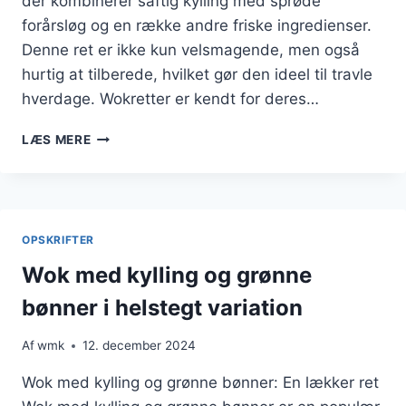
der kombinerer saftig kylling med sprøde
forårsløg og en række andre friske ingredienser.
Denne ret er ikke kun velsmagende, men også
hurtig at tilberede, hvilket gør den ideel til travle
hverdage. Wokretter er kendt for deres…
WOK
LÆS MERE
MED
KYLLING
OG
FORÅRSLØG
FRISKHED
OPSKRIFTER
Wok med kylling og grønne
bønner i helstegt variation
Af
wmk
12. december 2024
Wok med kylling og grønne bønner: En lækker ret