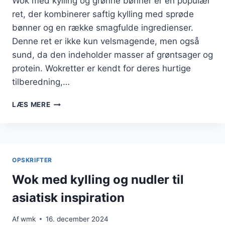
Wok med kylling og grønne bønner er en populær
ret, der kombinerer saftig kylling med sprøde
bønner og en række smagfulde ingredienser.
Denne ret er ikke kun velsmagende, men også
sund, da den indeholder masser af grøntsager og
protein. Wokretter er kendt for deres hurtige
tilberedning,…
WOK
LÆS MERE
MED
KYLLING
OG
GRØNNE
BØNNER
OPSKRIFTER
I
HELSTEGT
Wok med kylling og nudler til
VARIATION
asiatisk inspiration
Af
wmk
16. december 2024