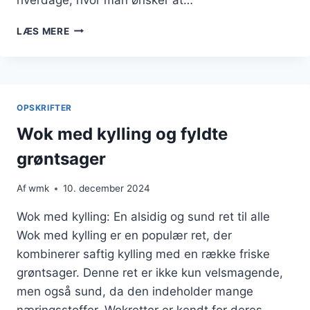
WOK
LÆS MERE
MED
KYLLING
OPSKRIFT
DU
VIL
OPSKRIFTER
ELSKE
Wok med kylling og fyldte
grøntsager
Af
wmk
10. december 2024
Wok med kylling: En alsidig og sund ret til alle
Wok med kylling er en populær ret, der
kombinerer saftig kylling med en række friske
grøntsager. Denne ret er ikke kun velsmagende,
men også sund, da den indeholder mange