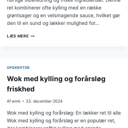
hurtige tilberedning og friske ingredienser. Denne
ret kombinerer ofte kylling med en række
grøntsager og en velsmagende sauce, hvilket gør
den til en sund og lækker mulighed for…
WOK
LÆS MERE
MED
KYLLING
OPSKRIFT
DER
IMPONERER
OPSKRIFTER
Wok med kylling og forårsløg
friskhed
Af
wmk
23. december 2024
Wok med kylling og forårsløg: En lækker ret til alle
Wok med kylling og forårsløg er en populær ret,