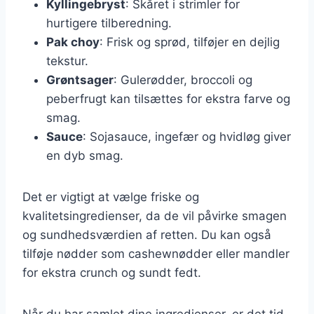
Kyllingebryst
: Skåret i strimler for
hurtigere tilberedning.
Pak choy
: Frisk og sprød, tilføjer en dejlig
tekstur.
Grøntsager
: Gulerødder, broccoli og
peberfrugt kan tilsættes for ekstra farve og
smag.
Sauce
: Sojasauce, ingefær og hvidløg giver
en dyb smag.
Det er vigtigt at vælge friske og
kvalitetsingredienser, da de vil påvirke smagen
og sundhedsværdien af retten. Du kan også
tilføje nødder som cashewnødder eller mandler
for ekstra crunch og sundt fedt.
Når du har samlet dine ingredienser, er det tid