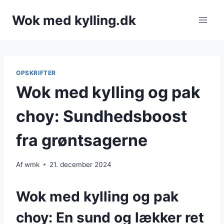
Fortsæt
Wok med kylling.dk
til
indhold
OPSKRIFTER
Wok med kylling og pak
choy: Sundhedsboost
fra grøntsagerne
Af
wmk
21. december 2024
Wok med kylling og pak
choy: En sund og lækker ret