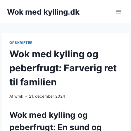
Fortsæt
Wok med kylling.dk
til
indhold
OPSKRIFTER
Wok med kylling og
peberfrugt: Farverig ret
til familien
Af
wmk
21. december 2024
Wok med kylling og
peberfrugt: En sund og