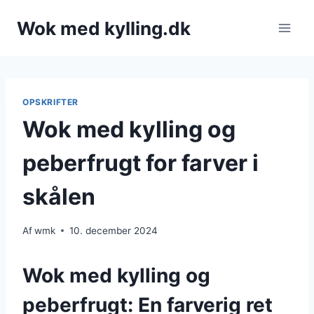
Fortsæt
Wok med kylling.dk
til
indhold
OPSKRIFTER
Wok med kylling og
peberfrugt for farver i
skålen
Af
wmk
10. december 2024
Wok med kylling og
peberfrugt: En farverig ret