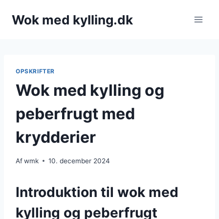
Fortsæt
Wok med kylling.dk
til
indhold
OPSKRIFTER
Wok med kylling og
peberfrugt med
krydderier
Af
wmk
10. december 2024
Introduktion til wok med
kylling og peberfrugt