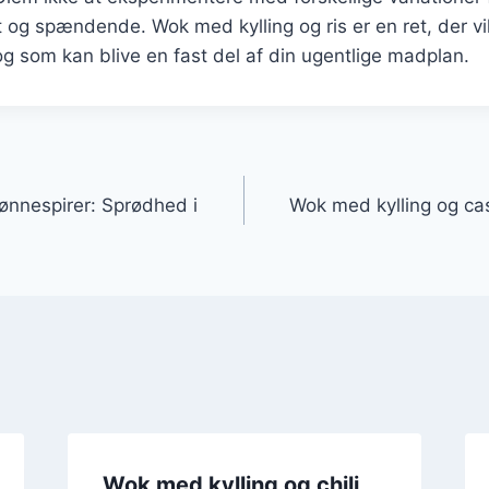
t og spændende. Wok med kylling og ris er en ret, der v
g som kan blive en fast del af din ugentlige madplan.
gation
ønnespirer: Sprødhed i
Wok med kylling og c
Wok med kylling og chili