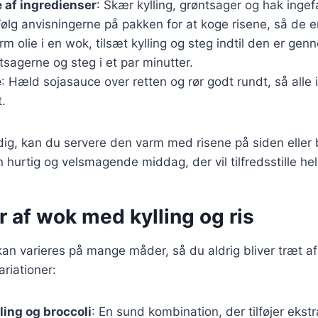
 af ingredienser
: Skær kylling, grøntsager og hak ingef
Følg anvisningerne på pakken for at koge risene, så de er 
rm olie i en wok, tilsæt kylling og steg indtil den er ge
tsagerne og steg i et par minutter.
e
: Hæld sojasauce over retten og rør godt rundt, så alle
.
dig, kan du servere den varm med risene på siden eller 
 hurtig og velsmagende middag, der vil tilfredsstille hel
r af wok med kylling og ris
an varieres på mange måder, så du aldrig bliver træt af 
riationer:
ing og broccoli
: En sund kombination, der tilføjer ekstr