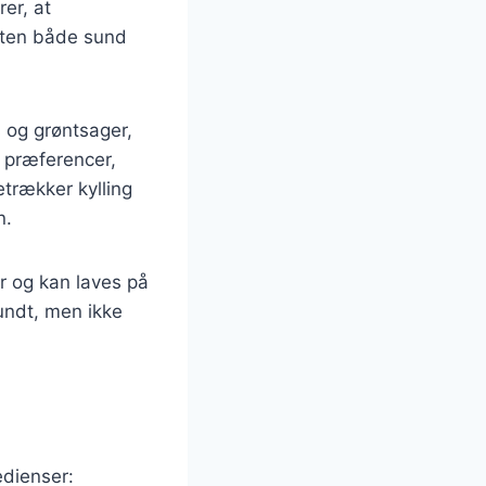
er, at
etten både sund
s og grøntsager,
g præferencer,
etrækker kylling
n.
er og kan laves på
sundt, men ikke
edienser: