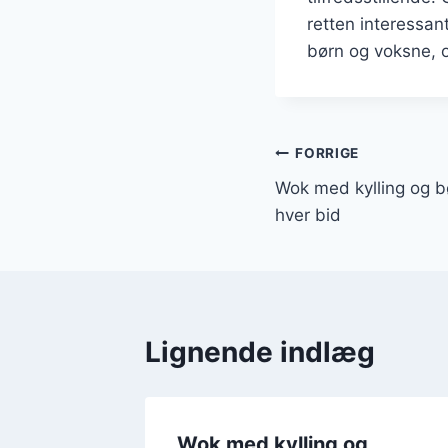
retten interessan
børn og voksne, o
Indlægsnavi
FORRIGE
Wok med kylling og b
hver bid
Lignende indlæg
g
Wok med kylling og