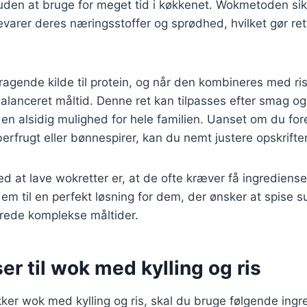
den at bruge for meget tid i køkkenet. Wokmetoden sikr
evarer deres næringsstoffer og sprødhed, hvilket gør r
mragende kilde til protein, og når den kombineres med ri
alanceret måltid. Denne ret kan tilpasses efter smag o
l en alsidig mulighed for hele familien. Uanset om du for
erfrugt eller bønnespirer, kan du nemt justere opskrifte
ed at lave wokretter er, at de ofte kræver få ingrediens
 dem til en perfekt løsning for dem, der ønsker at spise 
berede komplekse måltider.
er til wok med kylling og ris
kker wok med kylling og ris, skal du bruge følgende ingr