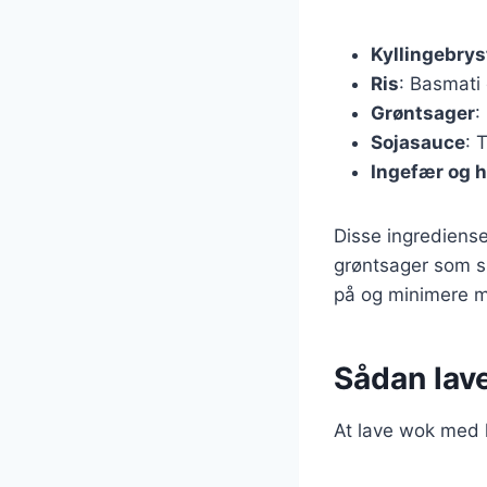
Kyllingebrys
Ris
: Basmati 
Grøntsager
:
Sojasauce
: 
Ingefær og h
Disse ingrediense
grøntsager som su
på og minimere m
Sådan lave
At lave wok med ky