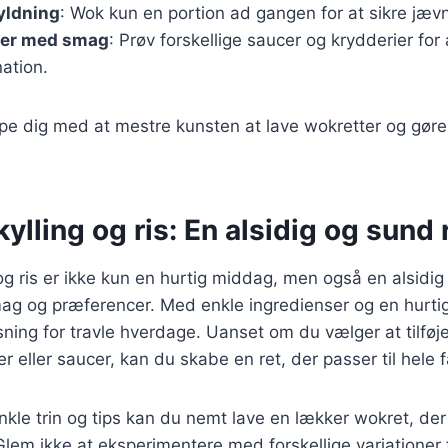
yldning
: Wok kun en portion ad gangen for at sikre jævn
ter med smag
: Prøv forskellige saucer og krydderier for 
ation.
ælpe dig med at mestre kunsten at lave wokretter og gøre
lling og ris: En alsidig og sund 
g ris er ikke kun en hurtig middag, men også en alsidig 
mag og præferencer. Med enkle ingredienser og en hurtig
sning for travle hverdage. Uanset om du vælger at tilføje
r eller saucer, kan du skabe en ret, der passer til hele 
nkle trin og tips kan du nemt lave en lækker wokret, de
 Glem ikke at eksperimentere med forskellige variationer 