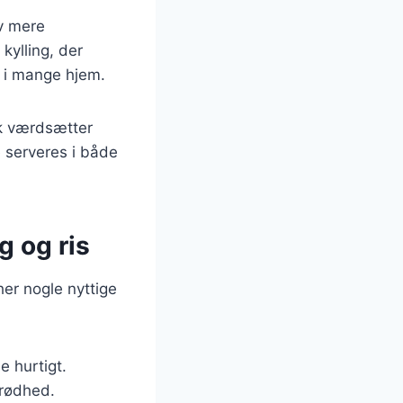
ev mere
kylling, der
it i mange hjem.
lk værdsætter
e serveres i både
g og ris
her nogle nyttige
e hurtigt.
prødhed.