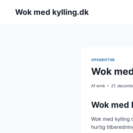
Fortsæt
Wok med kylling.dk
til
indhold
OPSKRIFTER
Wok med 
Af
wmk
21. decemb
Wok med k
Wok med kylling 
hurtig tilberednin