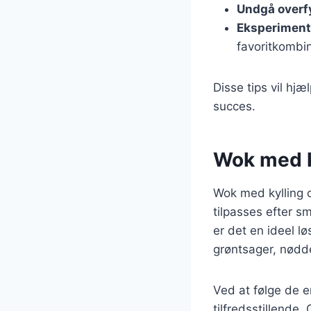
Undgå overf
Eksperimen
favoritkombin
Disse tips vil hj
succes.
Wok med ky
Wok med kylling o
tilpasses efter s
er det en ideel lø
grøntsager, nødde
Ved at følge de e
tilfredsstillende.