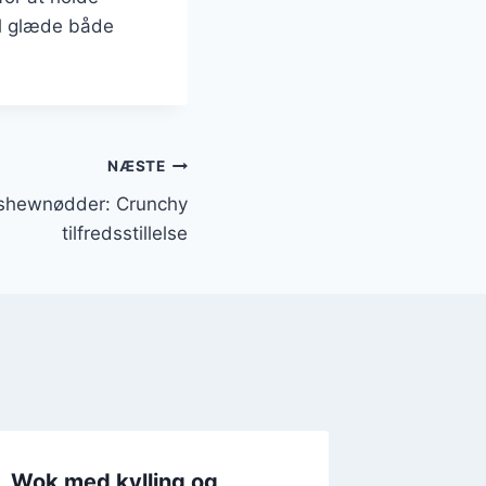
il glæde både
NÆSTE
ashewnødder: Crunchy
tilfredsstillelse
Wok med kylling og
Wok med