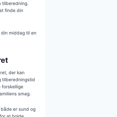
 tilberedning.
at finde din
 din middag til en
ret
ret, der kan
 tilberedningstid
 forskellige
familiens smag.
r både er sund og
for at holde