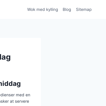
Wok med kylling
Blog
Sitemap
dag
 middag
redienser med en
nsker at servere