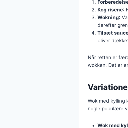
Forberedelse
Kog risene
: 
Wokning
: Va
derefter grøn
Tilsæt sauc
bliver dækket
Når retten er fær
wokken. Det er en
Variatione
Wok med kylling k
nogle populære va
Wok med kyll