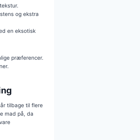
tekstur.
istens og ekstra
ed en eksotisk
lige præferencer.
ner.
ing
 tilbage til flere
de mad på, da
evare