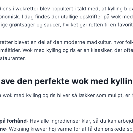
diens i wokretter blev populært i takt med, at kylling bl
onomisk. I dag findes der utallige opskrifter på wok med 
lige grøntsager og saucer, hvilket gør retten til en favor
retter blevet en del af den moderne madkultur, hvor fo
måltider. Wok med kylling og ris er en klassiker, der oft
stauranter.
t lave den perfekte wok med kyllin
in wok med kylling og ris bliver så lækker som muligt, er 
 på forhånd
: Hav alle ingredienser klar, så du kan arbejd
rme
: Wokning kræver høj varme for at få den ønskede s