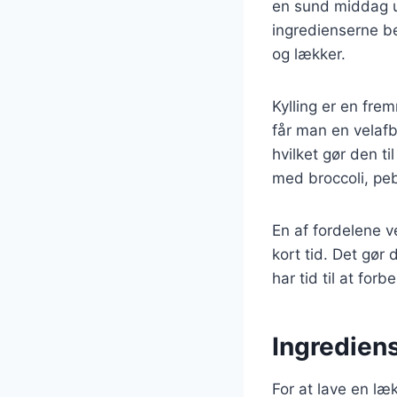
en sund middag u
ingredienserne b
og lækker.
Kylling er en fre
får man en velafb
hvilket gør den ti
med broccoli, peb
En af fordelene v
kort tid. Det gør
har tid til at for
Ingrediens
For at lave en læ