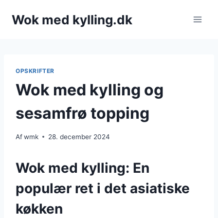
Fortsæt
Wok med kylling.dk
til
indhold
OPSKRIFTER
Wok med kylling og
sesamfrø topping
Af
wmk
28. december 2024
Wok med kylling: En
populær ret i det asiatiske
køkken