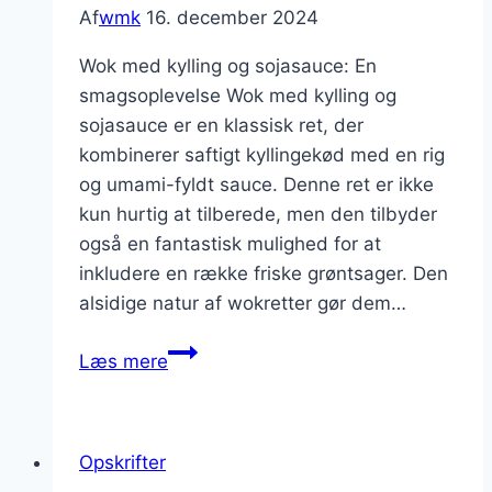
Af
wmk
16. december 2024
Wok med kylling og sojasauce: En
smagsoplevelse Wok med kylling og
sojasauce er en klassisk ret, der
kombinerer saftigt kyllingekød med en rig
og umami-fyldt sauce. Denne ret er ikke
kun hurtig at tilberede, men den tilbyder
også en fantastisk mulighed for at
inkludere en række friske grøntsager. Den
alsidige natur af wokretter gør dem…
Wok
Læs mere
med
kylling
og
Opskrifter
sojasauce