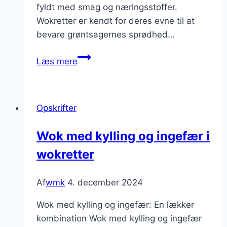
fyldt med smag og næringsstoffer.
Wokretter er kendt for deres evne til at
bevare grøntsagernes sprødhed…
Wok
Læs mere
med
kylling
og
Opskrifter
sojasauce
Wok med kylling og ingefær i
wokretter
Af
wmk
4. december 2024
Wok med kylling og ingefær: En lækker
kombination Wok med kylling og ingefær