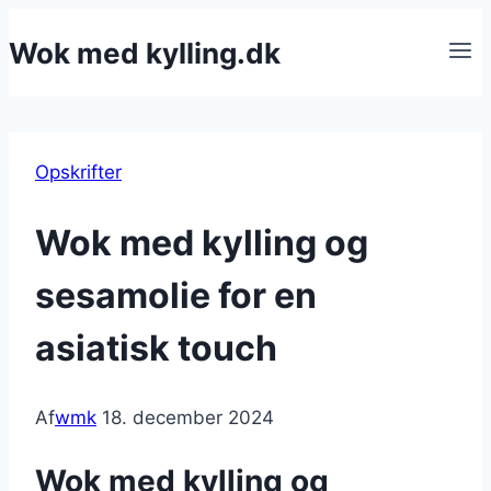
Fortsæt
Wok med kylling.dk
til
indhold
Opskrifter
Wok med kylling og
sesamolie for en
asiatisk touch
Af
wmk
18. december 2024
Wok med kylling og