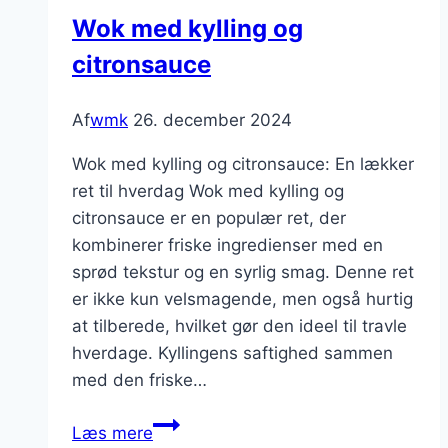
til
Wok med kylling og
fuld
citronsauce
smag
Af
wmk
26. december 2024
Wok med kylling og citronsauce: En lækker
ret til hverdag Wok med kylling og
citronsauce er en populær ret, der
kombinerer friske ingredienser med en
sprød tekstur og en syrlig smag. Denne ret
er ikke kun velsmagende, men også hurtig
at tilberede, hvilket gør den ideel til travle
hverdage. Kyllingens saftighed sammen
med den friske…
Wok
Læs mere