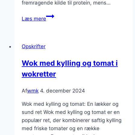
fremragende kilde til protein, mens…
Wok
Læs mere
med
kylling
og
Opskrifter
broccoli
for
Wok med kylling og tomat i
en
wokretter
sundert
valg
Af
wmk
4. december 2024
Wok med kylling og tomat: En lækker og
sund ret Wok med kylling og tomat er en
populær ret, der kombinerer saftig kylling
med friske tomater og en række