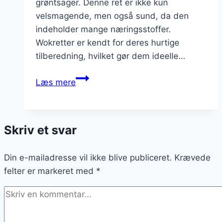
grøntsager. Denne ret er ikke kun
velsmagende, men også sund, da den
indeholder mange næringsstoffer.
Wokretter er kendt for deres hurtige
tilberedning, hvilket gør dem ideelle…
Wok
Læs mere
med
kylling
og
Skriv et svar
tomat
i
Din e-mailadresse vil ikke blive publiceret.
wokretter
Krævede
felter er markeret med
*