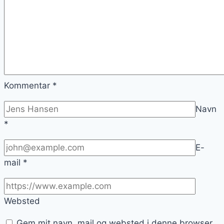
Kommentar
*
Navn
*
E-
mail
*
Websted
Gem mit navn, mail og websted i denne browser