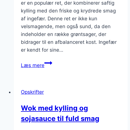
er en populær ret, der kombinerer saftig
kylling med den friske og krydrede smag
af ingefær. Denne ret er ikke kun
velsmagende, men også sund, da den
indeholder en række grøntsager, der
bidrager til en afbalanceret kost. Ingefær
er kendt for sine…
Wok
Læs mere
med
kylling
og
Opskrifter
ingefær
i
Wok med kylling og
wokretter
sojasauce til fuld smag