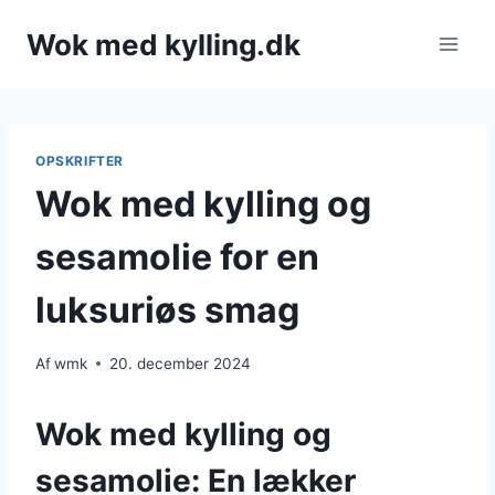
Fortsæt
Wok med kylling.dk
til
indhold
OPSKRIFTER
Wok med kylling og
sesamolie for en
luksuriøs smag
Af
wmk
20. december 2024
Wok med kylling og
sesamolie: En lækker