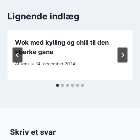
Lignende indlæg
Wok med kylling og chili til den
stærke gane
Af
wmk
14. december 2024
Skriv et svar