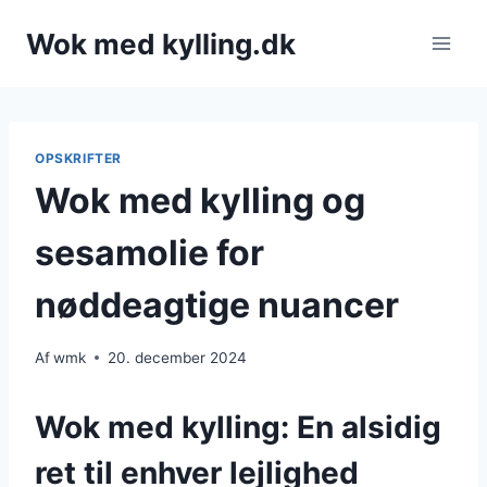
Fortsæt
Wok med kylling.dk
til
indhold
OPSKRIFTER
Wok med kylling og
sesamolie for
nøddeagtige nuancer
Af
wmk
20. december 2024
Wok med kylling: En alsidig
ret til enhver lejlighed