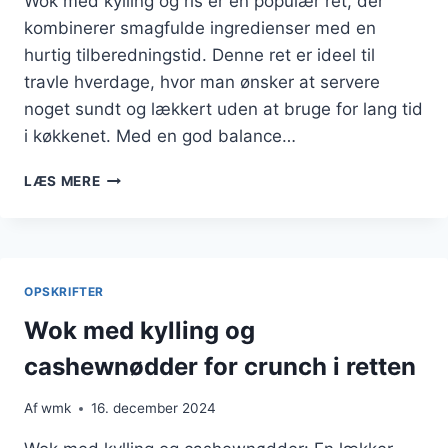
Wok med kylling og ris er en populær ret, der
kombinerer smagfulde ingredienser med en
hurtig tilberedningstid. Denne ret er ideel til
travle hverdage, hvor man ønsker at servere
noget sundt og lækkert uden at bruge for lang tid
i køkkenet. Med en god balance…
WOK
LÆS MERE
MED
KYLLING
OG
RIS
PÅ
OPSKRIFTER
UNDER
30
Wok med kylling og
MINUTTER
cashewnødder for crunch i retten
Af
wmk
16. december 2024