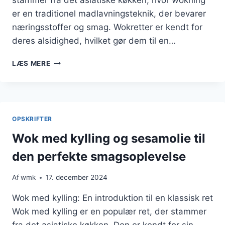
stammer fra det asiatiske køkken, hvor wokning
er en traditionel madlavningsteknik, der bevarer
næringsstoffer og smag. Wokretter er kendt for
deres alsidighed, hvilket gør dem til en…
WOK
LÆS MERE
MED
KYLLING
OG
NUDLER
PÅ
OPSKRIFTER
EN
LET
Wok med kylling og sesamolie til
MÅDE
den perfekte smagsoplevelse
Af
wmk
17. december 2024
Wok med kylling: En introduktion til en klassisk ret
Wok med kylling er en populær ret, der stammer