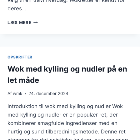
deres…
WOK
LÆS MERE
MED
KYLLING
OG
PEBERFRUGTSSAUCE
OPSKRIFTER
Wok med kylling og nudler på en
let måde
Af
wmk
24. december 2024
Introduktion til wok med kylling og nudler Wok
med kylling og nudler er en populær ret, der
kombinerer smagfulde ingredienser med en
hurtig og sund tilberedningsmetode. Denne ret