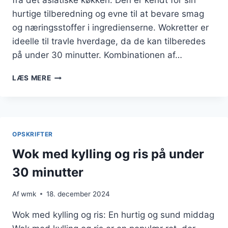
fra det asiatiske køkken. Den er kendt for sin
hurtige tilberedning og evne til at bevare smag
og næringsstoffer i ingredienserne. Wokretter er
ideelle til travle hverdage, da de kan tilberedes
på under 30 minutter. Kombinationen af…
WOK
LÆS MERE
MED
KYLLING
OG
SESAMOLIE
TIL
OPSKRIFTER
DEN
PERFEKTE
Wok med kylling og ris på under
SMAGSOPLEVELSE
30 minutter
Af
wmk
18. december 2024
Wok med kylling og ris: En hurtig og sund middag