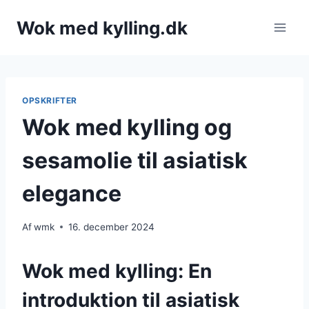
Fortsæt
Wok med kylling.dk
til
indhold
OPSKRIFTER
Wok med kylling og
sesamolie til asiatisk
elegance
Af
wmk
16. december 2024
Wok med kylling: En
introduktion til asiatisk