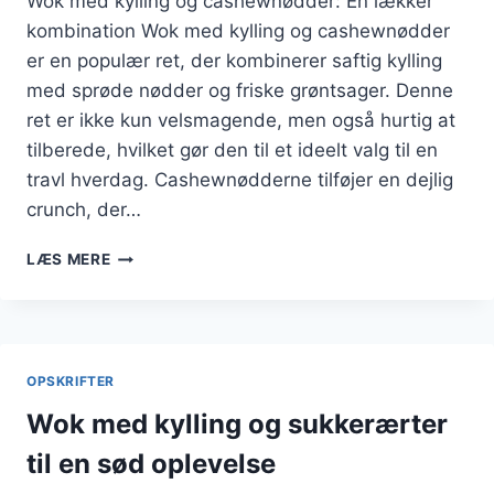
Wok med kylling og cashewnødder: En lækker
kombination Wok med kylling og cashewnødder
er en populær ret, der kombinerer saftig kylling
med sprøde nødder og friske grøntsager. Denne
ret er ikke kun velsmagende, men også hurtig at
tilberede, hvilket gør den til et ideelt valg til en
travl hverdag. Cashewnødderne tilføjer en dejlig
crunch, der…
WOK
LÆS MERE
MED
KYLLING
OG
CASHEWNØDDER
FOR
OPSKRIFTER
CRUNCH
I
Wok med kylling og sukkerærter
RETTEN
til en sød oplevelse