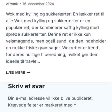
Af
wmk
16. december 2024
Wok med kylling og sukkerærter: En lækker ret til
alle Wok med kylling og sukkerærter er en
populær ret, der kombinerer saftig kylling med
sprøde sukkerærter. Denne ret er ikke kun
velsmagende, men også sund, da den indeholder
en række friske grøntsager. Wokretter er kendt
for deres hurtige tilberedning, hvilket gør dem
ideelle til travle…
WOK
LÆS MERE
MED
KYLLING
Skriv et svar
OG
SUKKERÆRTER
TIL
Din e-mailadresse vil ikke blive publiceret.
EN
Krævede felter er markeret med
*
SØD