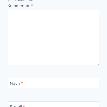
er markeret med
*
Kommentar
*
Navn
*
E-mail
*