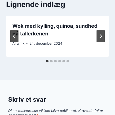
Lignende indlæg
Wok med kylling, quinoa, sundhed
på tallerkenen
Af
wmk
24. december 2024
Skriv et svar
Din e-mailadresse vil ikke blive publiceret.
Krævede felter