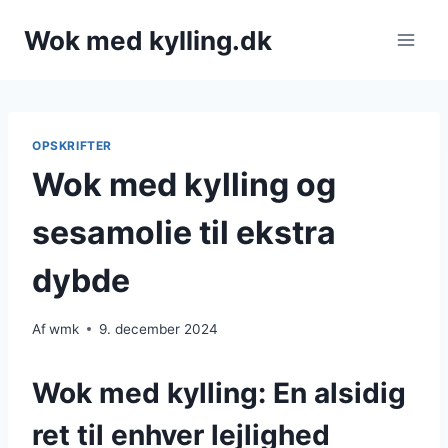
Fortsæt
Wok med kylling.dk
til
indhold
OPSKRIFTER
Wok med kylling og
sesamolie til ekstra
dybde
Af
wmk
9. december 2024
Wok med kylling: En alsidig
ret til enhver lejlighed