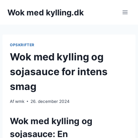
Fortsæt
Wok med kylling.dk
til
indhold
OPSKRIFTER
Wok med kylling og
sojasauce for intens
smag
Af
wmk
26. december 2024
Wok med kylling og
sojasauce: En