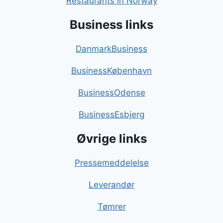
Restaurants in Norway
Business links
DanmarkBusiness
BusinessKøbenhavn
BusinessOdense
BusinessEsbjerg
Øvrige links
Pressemeddelelse
Leverandør
Tømrer