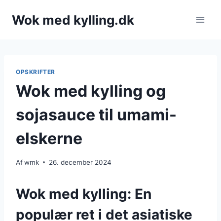
Fortsæt
Wok med kylling.dk
til
indhold
OPSKRIFTER
Wok med kylling og
sojasauce til umami-
elskerne
Af
wmk
26. december 2024
Wok med kylling: En
populær ret i det asiatiske