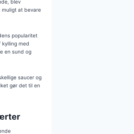
nde, blev
t muligt at bevare
dens popularitet
 kylling med
abe en sund og
skellige saucer og
ket gør det til en
ærter
gende