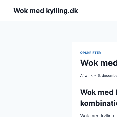
Fortsæt
Wok med kylling.dk
til
indhold
OPSKRIFTER
Wok med 
Af
wmk
6. decemb
Wok med k
kombinati
Wok med kylling o