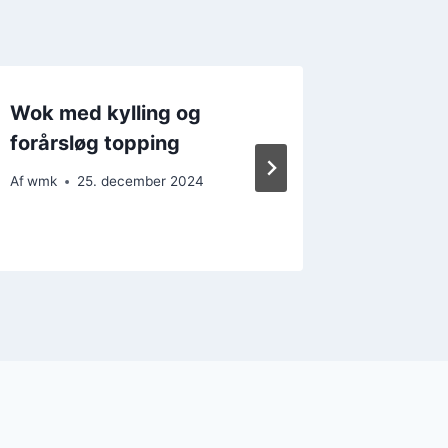
Wok med kylling og
Wok me
forårsløg topping
ingefær
Af
wmk
25. december 2024
Af
wmk