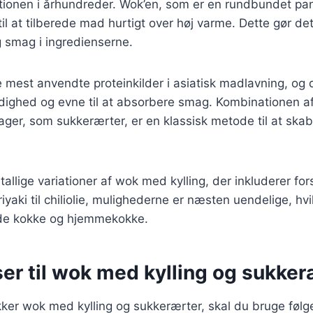
tionen i århundreder. Wok’en, som er en rundbundet pa
til at tilberede mad hurtigt over høj varme. Dette gør de
 smag i ingredienserne.
de mest anvendte proteinkilder i asiatisk madlavning, og 
dighed og evne til at absorbere smag. Kombinationen af
sager, som sukkerærter, er en klassisk metode til at sk
tallige variationer af wok med kylling, der inkluderer for
riyaki til chiliolie, mulighederne er næsten uendelige, hvil
åde kokke og hjemmekokke.
er til wok med kylling og sukker
kker wok med kylling og sukkerærter, skal du bruge føl