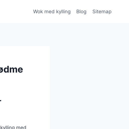
Wok med kylling
Blog
Sitemap
sødme
r
 kylling med