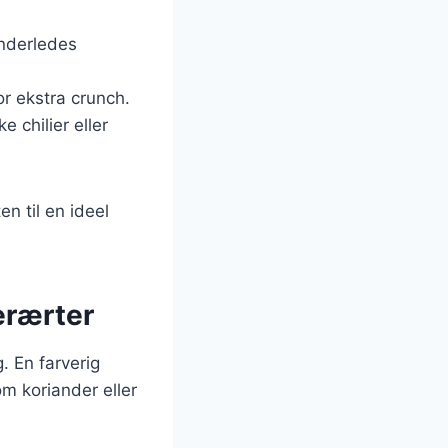
 anderledes
r ekstra crunch.
e chilier eller
en til en ideel
erærter
. En farverig
om koriander eller