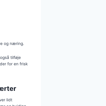
ve og næring.
også tilføje
er for en frisk
ærter
er lidt