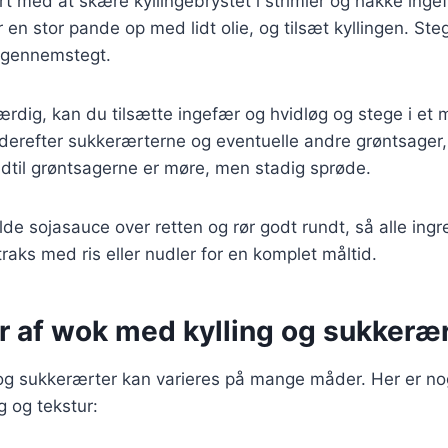
rt med at skære kyllingebrystet i strimler og hakke inge
en stor pande op med lidt olie, og tilsæt kyllingen. Steg 
 gennemstegt.
ærdig, kan du tilsætte ingefær og hvidløg og stege i et mi
derefter sukkerærterne og eventuelle andre grøntsager, 
indtil grøntsagerne er møre, men stadig sprøde.
de sojasauce over retten og rør godt rundt, så alle ingr
raks med ris eller nudler for en komplet måltid.
r af wok med kylling og sukkeræ
g sukkerærter kan varieres på mange måder. Her er nogle
g og tekstur: