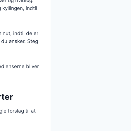
fær og hvidløg.
kyllingen, indtil
nut, indtil de er
du ønsker. Steg i
edienserne bliver
rter
 forslag til at