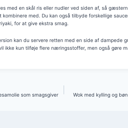
es med en skål ris eller nudler ved siden af, så gæster
t kombinere med. Du kan også tilbyde forskellige sauc
eriyaki, for at give ekstra smag.
ersion kan du servere retten med en side af dampede gr
 vil ikke kun tilføje flere næringsstoffer, men også gøre 
gation
sesamolie som smagsgiver
Wok med kylling og bøn