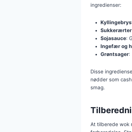
ingredienser:
Kyllingebrys
Sukkerærter
Sojasauce
: 
Ingefær og h
Grøntsager
:
Disse ingredienser
nødder som cashew
smag.
Tilberedn
At tilberede wok 