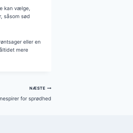
ne kan vælge,
er, såsom sød
øntsager eller en
måltidet mere
NÆSTE
nespirer for sprødhed