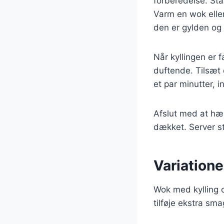
forberedelse. Sta
Varm en wok eller 
den er gylden og
Når kyllingen er f
duftende. Tilsæt 
et par minutter, 
Afslut med at hæl
dækket. Server st
Variatione
Wok med kylling o
tilføje ekstra sma