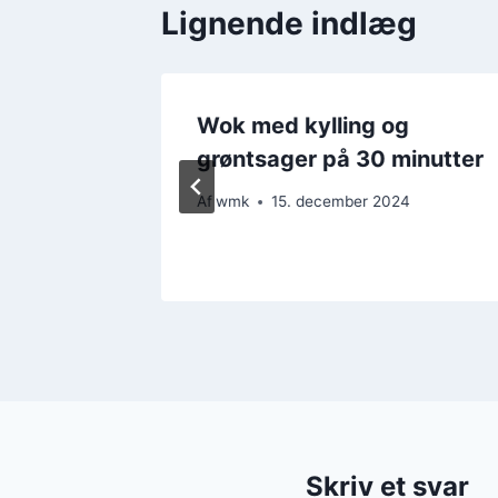
Lignende indlæg
g
Wok med kylling og
grøntsager på 30 minutter
Af
wmk
15. december 2024
Skriv et svar