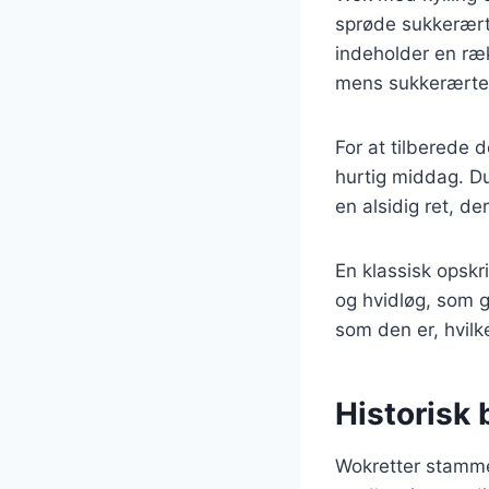
sprøde sukkerært
indeholder en ræk
mens sukkerærter 
For at tilberede 
hurtig middag. Du
en alsidig ret, d
En klassisk opskr
og hvidløg, som g
som den er, hvilk
Historisk 
Wokretter stammer