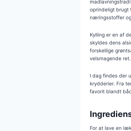
madlavningstradi
oprindeligt brugt 
næringsstoffer og
Kylling er en af 
skyldes dens alsi
forskellige grønt
velsmagende ret.
I dag findes der u
krydderier. Fra te
favorit blandt b
Ingrediens
For at lave en læ