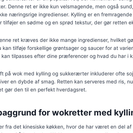
er. Denne ret er ikke kun velsmagende, men også sund
ke næringsrige ingredienser. Kylling er en fremragende ki
tilføjer en sødme og en sprød tekstur, der gør retten eks
denne ret kræves der ikke mange ingredienser, hvilket gør
 kan tilføje forskellige grøntsager og saucer for at vari
er kan tilpasses efter dine præferencer og hvad du har i 
ift på wok med kylling og sukkerærter inkluderer ofte s
iver en dybde af smag. Retten kan serveres med ris, nud
et gør den til en perfekt hverdagsret.
baggrund for wokretter med kylli
 fra det kinesiske køkken, hvor de har været en del af