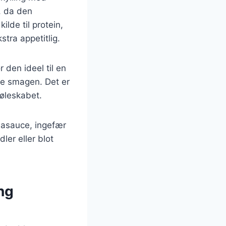
, da den
lde til protein,
tra appetitlig.
 den ideel til en
ere smagen. Det er
køleskabet.
ojasauce, ingefær
ler eller blot
ng