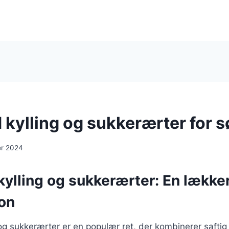
kylling og sukkerærter for 
er 2024
ylling og sukkerærter: En lække
on
g sukkerærter er en populær ret, der kombinerer saftig