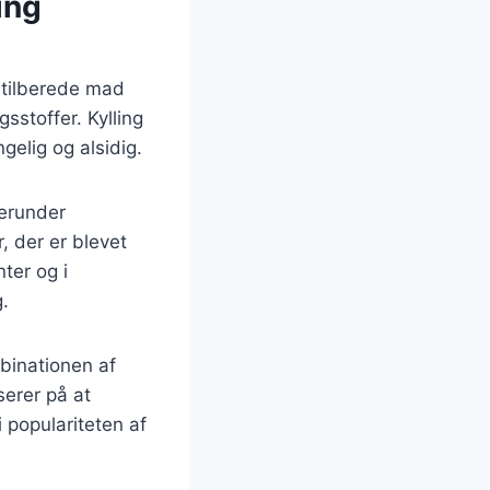
ing
t tilberede mad
sstoffer. Kylling
gelig og alsidig.
herunder
, der er blevet
ter og i
.
mbinationen af
serer på at
i populariteten af