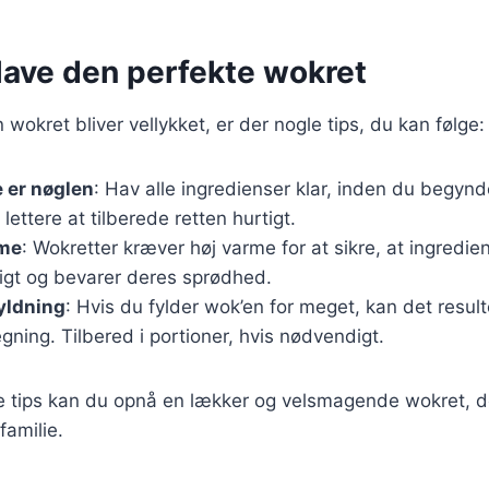
t lave den perfekte wokret
in wokret bliver vellykket, er der nogle tips, du kan følge:
 er nøglen
: Hav alle ingredienser klar, inden du begynd
lettere at tilberede retten hurtigt.
rme
: Wokretter kræver høj varme for at sikre, at ingredie
tigt og bevarer deres sprødhed.
yldning
: Hvis du fylder wok’en for meget, kan det resul
egning. Tilbered i portioner, hvis nødvendigt.
se tips kan du opnå en lækker og velsmagende wokret, d
familie.