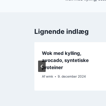
Lignende indlæg
g
Wok med kylling,
ensmad
avocado, syntetiske
proteiner
4
Af
wmk
9. december 2024