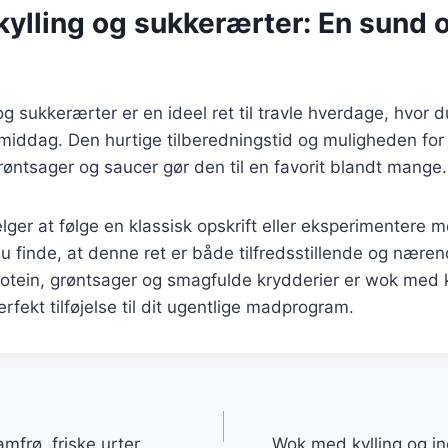
ylling og sukkerærter: En sund o
g sukkerærter er en ideel ret til travle hverdage, hvor 
ddag. Den hurtige tilberedningstid og muligheden for a
røntsager og saucer gør den til en favorit blandt mange.
er at følge en klassisk opskrift eller eksperimentere 
 du finde, at denne ret er både tilfredsstillende og nære
otein, grøntsager og smagfulde krydderier er wok med k
rfekt tilføjelse til dit ugentlige madprogram.
gation
mfrø, friske urter
Wok med kylling og in