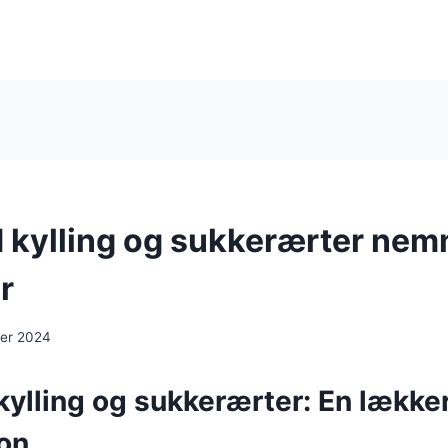
kylling og sukkerærter ne
r
er 2024
ylling og sukkerærter: En lække
on