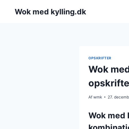
Fortsæt
Wok med kylling.dk
til
indhold
OPSKRIFTER
Wok med 
opskrifte
Af
wmk
27. decemb
Wok med k
kombinati