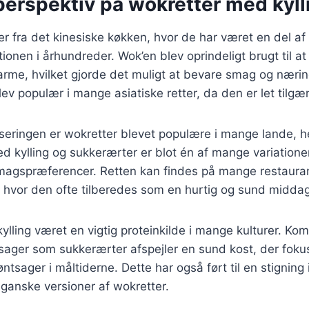
perspektiv på wokretter med kyll
 fra det kinesiske køkken, hvor de har været en del af
ionen i århundreder. Wok’en blev oprindeligt brugt til a
varme, hvilket gjorde det muligt at bevare smag og næring
ev populær i mange asiatiske retter, da den er let tilgæn
iseringen er wokretter blevet populære i mange lande, 
kylling og sukkerærter er blot én af mange variationer
smagspræferencer. Retten kan findes på mange restauran
hvor den ofte tilberedes som en hurtig og sund middag
kylling været en vigtig proteinkilde i mange kulturer. Ko
sager som sukkerærter afspejler en sund kost, der foku
øntsager i måltiderne. Dette har også ført til en stigning 
ganske versioner af wokretter.