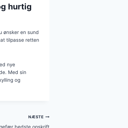
g hurtig
du ønsker en sund
t tilpasse retten
med nye
nde. Med sin
ylling og
NÆSTE
gefær bedste opskrift