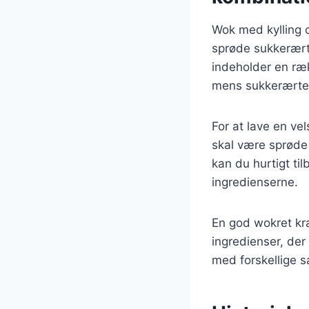
Wok med kylling o
sprøde sukkerært
indeholder en ræk
mens sukkerærter t
For at lave en ve
skal være sprøde 
kan du hurtigt ti
ingredienserne.
En god wokret kræ
ingredienser, der
med forskellige s