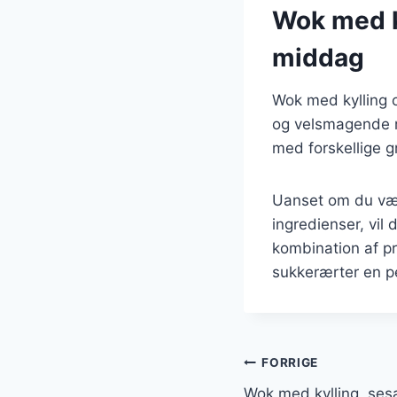
Wok med k
middag
Wok med kylling o
og velsmagende mi
med forskellige g
Uanset om du vælg
ingredienser, vil
kombination af pr
sukkerærter en pe
Indlægsnavi
FORRIGE
Wok med kylling, sesa