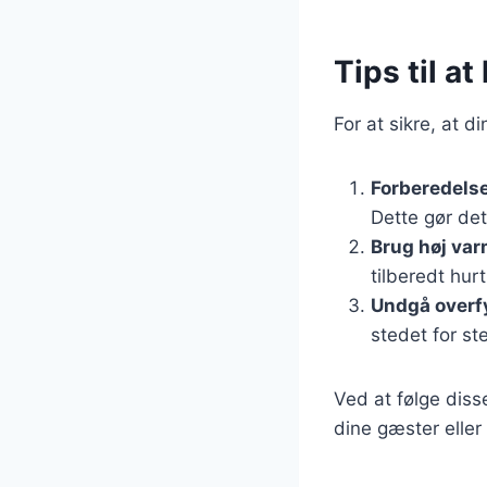
Tips til a
For at sikre, at d
Forberedelse
Dette gør det 
Brug høj va
tilberedt hur
Undgå overf
stedet for st
Ved at følge dis
dine gæster eller 