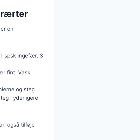
erærter
 er en
 1 spsk ingefær, 3
ær fint. Vask
imlerne og steg
teg i yderligere
an også tilføje