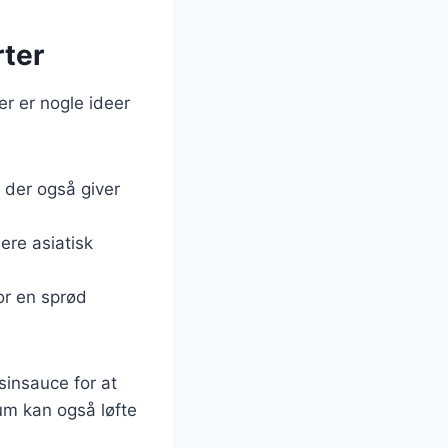
rter
r er nogle ideer
, der også giver
mere asiatisk
or en sprød
sinsauce for at
kum kan også løfte