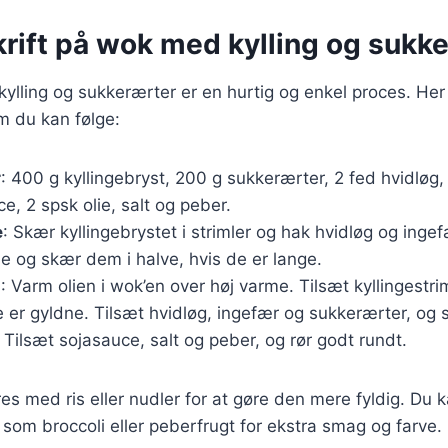
krift på wok med kylling og sukk
ylling og sukkerærter er en hurtig og enkel proces. Her
m du kan følge:
r
: 400 g kyllingebryst, 200 g sukkerærter, 2 fed hvidløg,
e, 2 spsk olie, salt og peber.
e
: Skær kyllingebrystet i strimler og hak hvidløg og ingef
e og skær dem i halve, hvis de er lange.
g
: Varm olien i wok’en over høj varme. Tilsæt kyllingestr
e er gyldne. Tilsæt hvidløg, ingefær og sukkerærter, og s
 Tilsæt sojasauce, salt og peber, og rør godt rundt.
es med ris eller nudler for at gøre den mere fyldig. Du k
som broccoli eller peberfrugt for ekstra smag og farve.