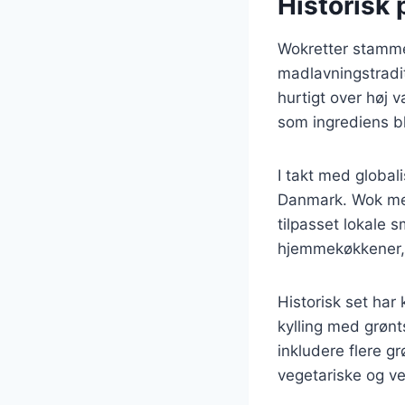
Historisk 
Wokretter stammer
madlavningstradit
hurtigt over høj 
som ingrediens bl
I takt med global
Danmark. Wok med 
tilpasset lokale 
hjemmekøkkener, 
Historisk set har 
kylling med grønt
inkludere flere gr
vegetariske og ve