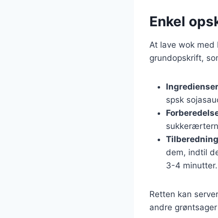
Enkel ops
At lave wok med k
grundopskrift, so
Ingrediense
spsk sojasauc
Forberedels
sukkerærtern
Tilberednin
dem, indtil d
3-4 minutter.
Retten kan server
andre grøntsager 