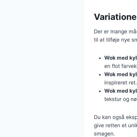
Variatione
Der er mange måde
til at tilføje nye
Wok med kyll
en flot farvek
Wok med kyll
inspireret ret.
Wok med kyl
tekstur og n
Du kan også ekspe
give retten et uni
smagen.