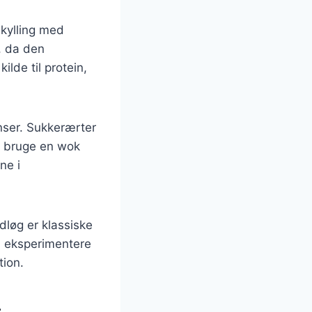
 kylling med
, da den
lde til protein,
enser. Sukkerærter
at bruge en wok
ne i
dløg er klassiske
så eksperimentere
tion.