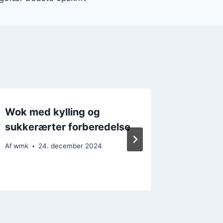
Wok med kylling og
Wok me
sukkerærter forberedelse
broccol
måltide
Af
wmk
24. december 2024
Af
wmk