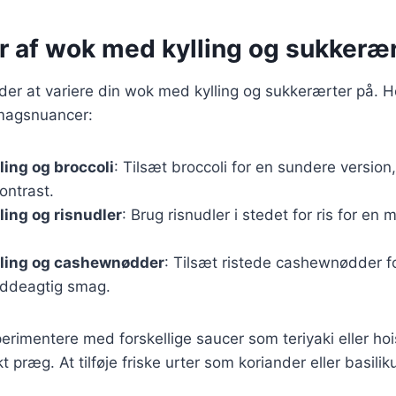
r af wok med kylling og sukkeræ
r at variere din wok med kylling og sukkerærter på. He
 smagsnuancer:
ing og broccoli
: Tilsæt broccoli for en sundere version
ontrast.
ing og risnudler
: Brug risnudler i stedet for ris for en 
ling og cashewnødder
: Tilsæt ristede cashewnødder f
øddeagtig smag.
rimentere med forskellige saucer som teriyaki eller hoi
kt præg. At tilføje friske urter som koriander eller basili