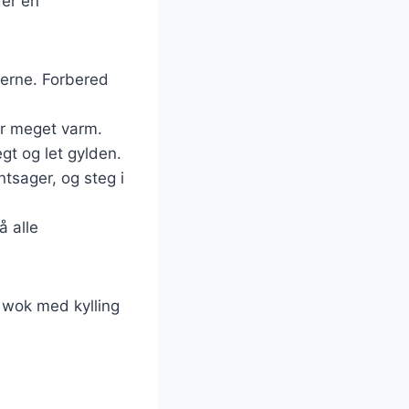
 er en
terne. Forbered
 er meget varm.
gt og let gylden.
tsager, og steg i
å alle
f wok med kylling