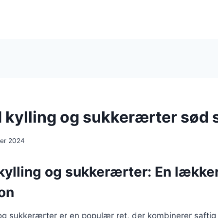
kylling og sukkerærter sød
er 2024
ylling og sukkerærter: En lække
on
g sukkerærter er en populær ret, der kombinerer saftig