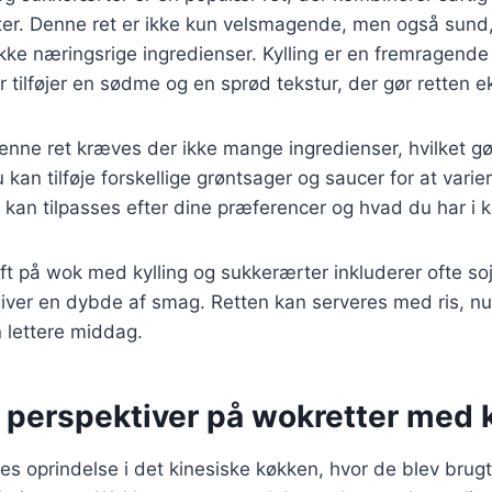
er. Denne ret er ikke kun velsmagende, men også sund
ke næringsrige ingredienser. Kylling er en fremragende ki
tilføjer en sødme og en sprød tekstur, der gør retten eks
denne ret kræves der ikke mange ingredienser, hvilket gør
 kan tilføje forskellige grøntsager og saucer for at vari
er kan tilpasses efter dine præferencer og hvad du har i 
ift på wok med kylling og sukkerærter inkluderer ofte s
iver en dybde af smag. Retten kan serveres med ris, nud
 lettere middag.
 perspektiver på wokretter med k
es oprindelse i det kinesiske køkken, hvor de blev brugt t