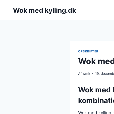
Fortsæt
Wok med kylling.dk
til
indhold
OPSKRIFTER
Wok med 
Af
wmk
19. decemb
Wok med k
kombinati
Wok med kylling o