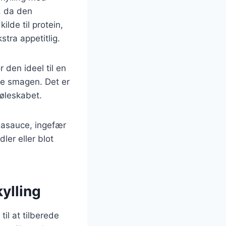
, da den
lde til protein,
tra appetitlig.
 den ideel til en
ere smagen. Det er
køleskabet.
ojasauce, ingefær
ler eller blot
ylling
il at tilberede