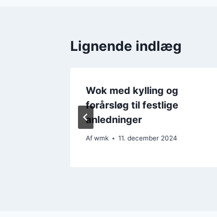
Lignende indlæg
g
Wok med kylling og
iske
forårsløg til festlige
anledninger
4
Af
wmk
11. december 2024