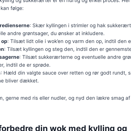
ylling og sukkerærter er en hurtig og enkel proces. Her
 kan følge:
gredienserne
: Skær kyllingen i strimler og hak sukkerær
le andre grøntsager, du ønsker at inkludere.
 op
: Tilsæt lidt olie i wok’en og varm den op, indtil den
en
: Tilsæt kyllingen og steg den, indtil den er gennemste
tsagerne
: Tilsæt sukkerærterne og eventuelle andre grøn
r, indtil de er sprøde.
n
: Hæld din valgte sauce over retten og rør godt rundt, s
ne bliver dækket.
m, gerne med ris eller nudler, og nyd den lækre smag a
t forbedre din wok med kylling og