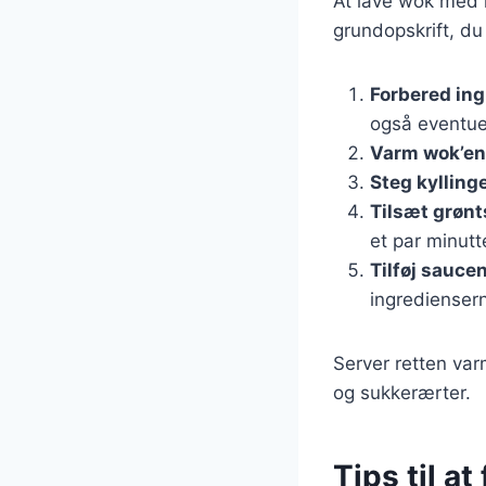
At lave wok med k
grundopskrift, du
Forbered in
også eventuel
Varm wok’en
Steg kylling
Tilsæt grøn
et par minutte
Tilføj sauce
ingredienser
Server retten var
og sukkerærter.
Tips til a