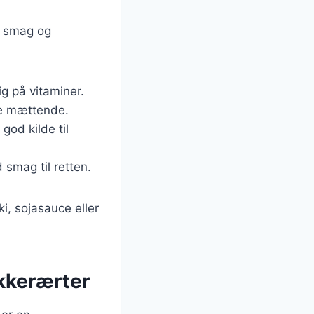
er smag og
rig på vitaminer.
re mættende.
god kilde til
d smag til retten.
i, sojasauce eller
kkerærter