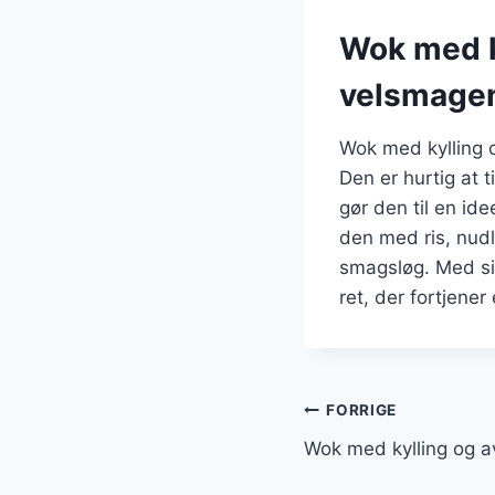
Wok med k
velsmagen
Wok med kylling 
Den er hurtig at 
gør den til en id
den med ris, nudle
smagsløg. Med si
ret, der fortjene
Indlægsnavi
FORRIGE
Wok med kylling og a