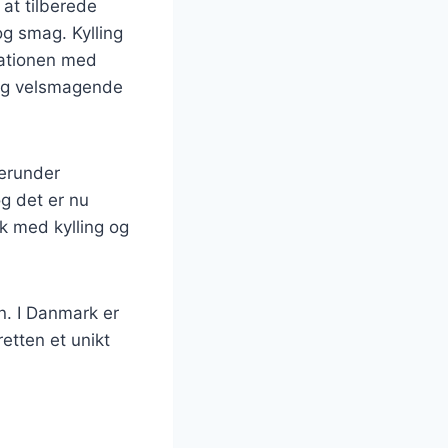
at tilberede
og smag. Kylling
nationen med
 og velsmagende
herunder
g det er nu
k med kylling og
n. I Danmark er
retten et unikt