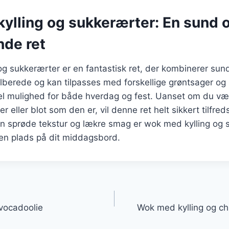
ylling og sukkerærter: En sund 
de ret
og sukkerærter er en fantastisk ret, der kombinerer su
tilberede og kan tilpasses med forskellige grøntsager og 
eel mulighed for både hverdag og fest. Uanset om du væ
r eller blot som den er, vil denne ret helt sikkert tilfreds
n sprøde tekstur og lækre smag er wok med kylling og 
r en plads på dit middagsbord.
gation
vocadoolie
Wok med kylling og chi