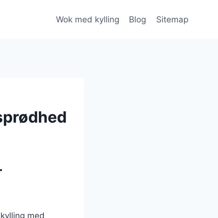
Wok med kylling
Blog
Sitemap
 sprødhed
r
 kylling med