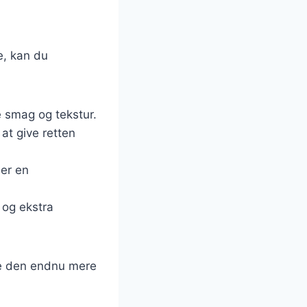
e, kan du
e smag og tekstur.
r at give retten
ler en
 og ekstra
øre den endnu mere