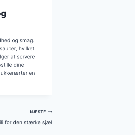
og
ndhed og smag.
saucer, hvilket
lger at servere
stille dine
sukkerærter en
NÆSTE
li for den stærke sjæl