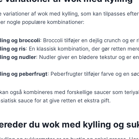
ge variationer af wok med kylling, som kan tilpasses eft
 er nogle populære kombinationer:
ing og broccoli
: Broccoli tilføjer en dejlig crunch og er 
ing og ris
: En klassisk kombination, der gør retten me
ling og nudler
: Nudler giver en blødere tekstur og er en 
ling og peberfrugt
: Peberfrugter tilføjer farve og en sø
 kan også kombineres med forskellige saucer som teriyak
atisk sauce for at give retten et ekstra pift.
bereder du wok med kylling og su