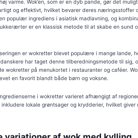
høj varme. Wok’en, som er en dyb pande, gør det muligt 
rtigt og effektivt, hvilket bevarer deres næringsstoffer 
en populær ingrediens i asiatisk madlavning, og kombi
ukkerærter er en klassisk metode til at skabe en sund
iseringen er wokretter blevet populære i mange lande, 
anskere har taget denne tilberedningsmetode til sig, o
nde wokretter på menukortet i restauranter og caféer. Wo
evet en favorit blandt både børn og voksne.
 ingredienserne i wokretter varieret afhængigt af regione
 inkludere lokale grøntsager og krydderier, hvilket giver 
e variationer af wok med kylling