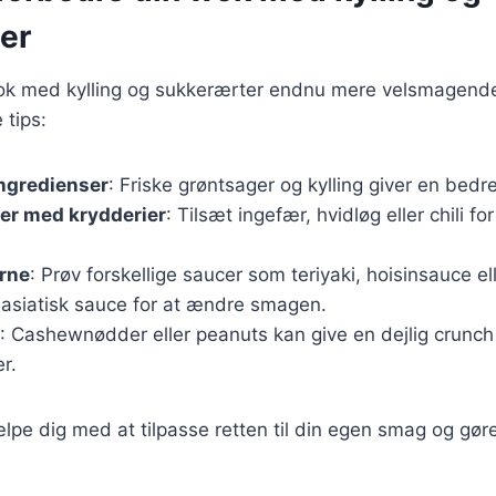
er
wok med kylling og sukkerærter endnu mere velsmagend
 tips:
ingredienser
: Friske grøntsager og kylling giver en bedr
er med krydderier
: Tilsæt ingefær, hvidløg eller chili fo
erne
: Prøv forskellige saucer som teriyaki, hoisinsauce el
asiatisk sauce for at ændre smagen.
: Cashewnødder eller peanuts kan give en dejlig crunch
r.
ælpe dig med at tilpasse retten til din egen smag og g