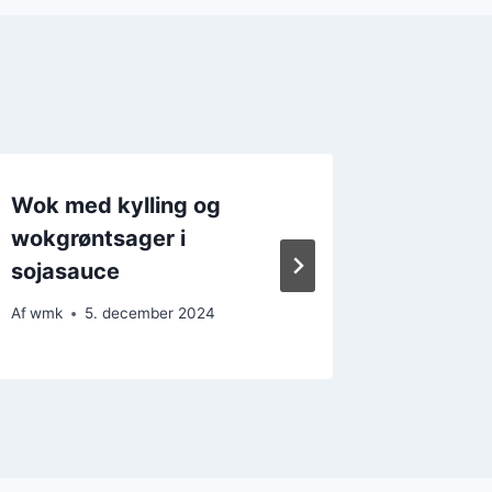
Wok med kylling og
Wok me
wokgrøntsager i
teriyak
sojasauce
Af
wmk
Af
wmk
5. december 2024