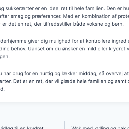
 sukkerærter er en ideel ret til hele familien. Den er hu
efter smag og præferencer. Med en kombination af prote
er det en ret, der tilfredsstiller både voksne og børn.
 derhjemme giver dig mulighed for at kontrollere ingred
il dine behov. Uanset om du ønsker en mild eller krydret 
gen.
 har brug for en hurtig og lækker middag, så overvej a
ærter. Det er en ret, der vil glæde hele familien og samt
d.
gation
idløg til en krydret
Wok med kylling og pak c