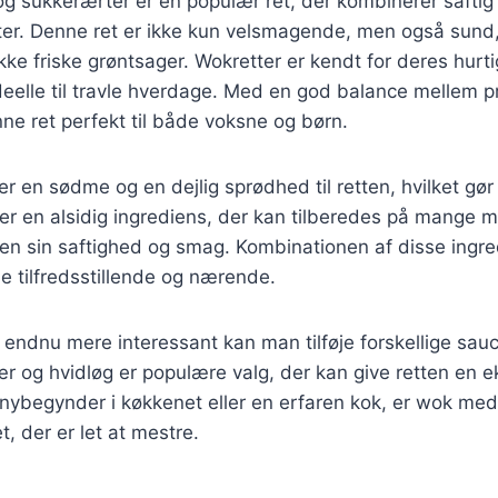
g sukkerærter er en populær ret, der kombinerer saftig
er. Denne ret er ikke kun velsmagende, men også sund
ke friske grøntsager. Wokretter er kendt for deres hurti
deelle til travle hverdage. Med en god balance mellem p
ne ret perfekt til både voksne og børn.
jer en sødme og en dejlig sprødhed til retten, hvilket gø
ng er en alsidig ingrediens, der kan tilberedes på mange 
en sin saftighed og smag. Kombinationen af disse ingr
de tilfredsstillende og nærende.
n endnu mere interessant kan man tilføje forskellige sauc
r og hvidløg er populære valg, der kan give retten en e
ybegynder i køkkenet eller en erfaren kok, er wok med 
, der er let at mestre.