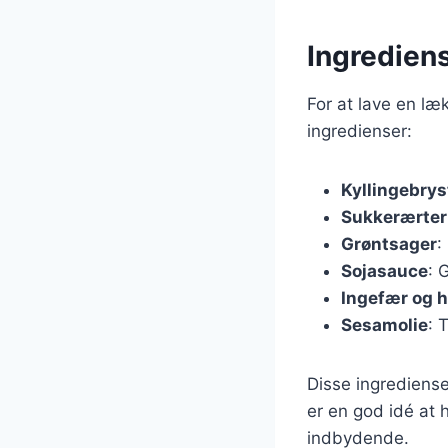
Ingrediens
For at lave en læ
ingredienser:
Kyllingebrys
Sukkerærter
Grøntsager
:
Sojasauce
: 
Ingefær og h
Sesamolie
: 
Disse ingrediense
er en god idé at 
indbydende.