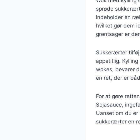
Wok med kylling o
sprøde sukkerært
indeholder en ræk
hvilket gør dem i
grøntsager er den
Sukkerærter tilfø
appetitlig. Kylli
wokes, bevarer d
en ret, der er bå
For at gøre rette
Sojasauce, ingefæ
Uanset om du er n
sukkerærter en ret