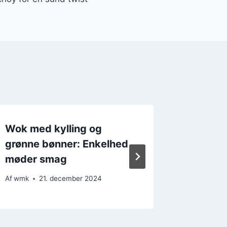
Wok med kylling og
Wok me
grønne bønner: Enkelhed
sojasa
møder smag
Af
wmk
Af
wmk
21. december 2024