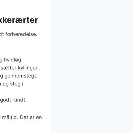
kkerærter
dt forberedelse.
g hvidløg.
lsætter kyllingen.
n og gennemstegt.
 og steg i
 godt rundt.
 måltid. Det er en