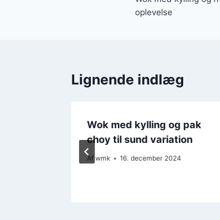
oplevelse
Lignende indlæg
g pak
Wok med kylling og pak
og smag
choy til sund variation
4
Af
wmk
16. december 2024