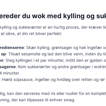
bereder du wok med kylling og su
ylling og sukkerærter er en hurtig proces, der kræver li
 at sikre, at din ret bliver perfekt:
gredienserne
: Skær kylling, grøntsager og hak ingefær o
 op
: Tilsæt sesamolie og lad den blive varm, inden du ti
en
: Steg kyllingen i et par minutter, indtil den er gylde
tsagerne
: Kom sukkerærter og andre grøntsager i wok’en
4 minutter.
: Hæld sojasauce, ingefær og hvidløg over retten og rør
dig, kan den serveres med ris eller nudler for en komplet
sning, der kan tilpasses til enhver smag.