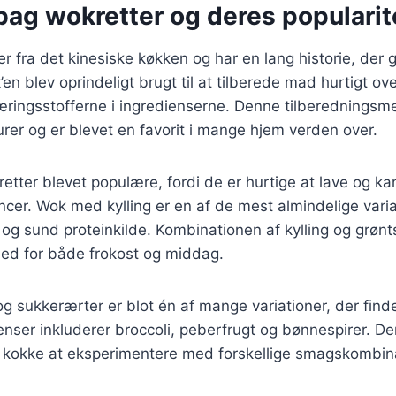
bag wokretter og deres popularit
fra det kinesiske køkken og har en lang historie, der går
en blev oprindeligt brugt til at tilberede mad hurtigt ov
æringsstofferne i ingredienserne. Denne tilberedningsm
turer og er blevet en favorit i mange hjem verden over.
etter blevet populære, fordi de er hurtige at lave og kan
er. Wok med kylling er en af de mest almindelige varian
g og sund proteinkilde. Kombinationen af kylling og grønt
hed for både frokost og middag.
g sukkerærter er blot én af mange variationer, der find
nser inkluderer broccoli, peberfrugt og bønnespirer. D
or kokke at eksperimentere med forskellige smagskombin