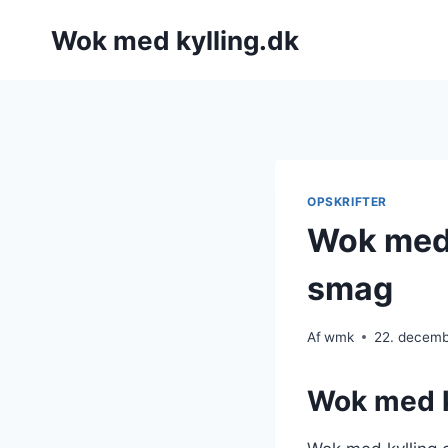
Fortsæt
Wok med kylling.dk
til
indhold
OPSKRIFTER
Wok med 
smag
Af
wmk
22. decem
Wok med ky