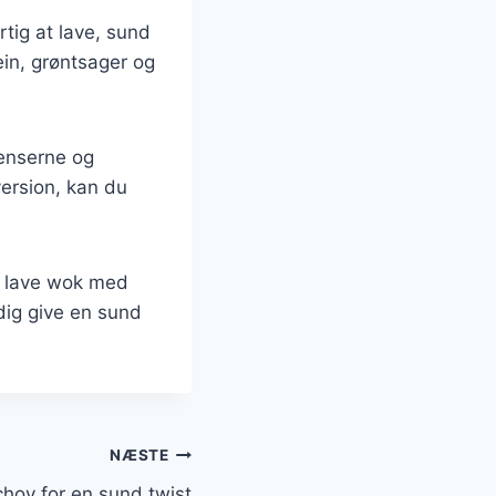
rtig at lave, sund
in, grøntsager og
ienserne og
version, kan du
t lave wok med
idig give en sund
NÆSTE
hoy for en sund twist