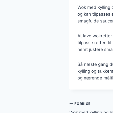
Wok med kylling og
og kan tilpasses 
smagfulde saucer 
At lave wokretter
tilpasse retten t
nemt justere sma
Så næste gang du
kylling og sukker
og nærende målti
Indlægsnavi
FORRIGE
Wok med kylling og hv