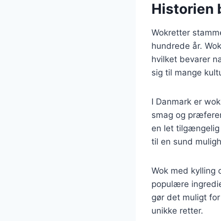
Historien 
Wokretter stammer 
hundrede år. Wok’
hvilket bevarer n
sig til mange kul
I Danmark er wokr
smag og præferenc
en let tilgængeli
til en sund mulig
Wok med kylling o
populære ingredie
gør det muligt f
unikke retter.