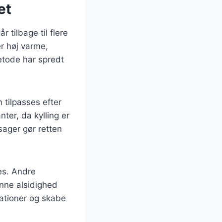
et
 tilbage til flere
er høj varme,
etode har spredt
 tilpasses efter
ter, da kylling er
sager gør retten
es. Andre
enne alsidighed
ationer og skabe