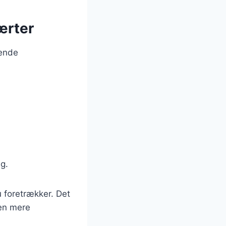
ærter
gende
ag.
 foretrækker. Det
ten mere