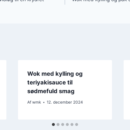
Wok med kylling og
teriyakisauce til
sødmefuld smag
Af
wmk
12. december 2024