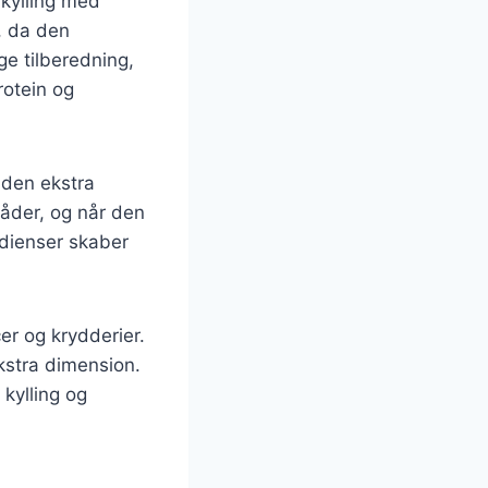
 kylling med
, da den
ge tilberedning,
rotein og
r den ekstra
måder, og når den
edienser skaber
er og krydderier.
kstra dimension.
kylling og