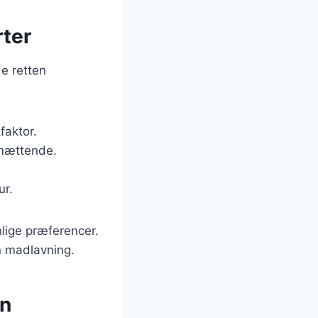
rter
e retten
faktor.
 mættende.
ur.
lige præferencer.
n madlavning.
en