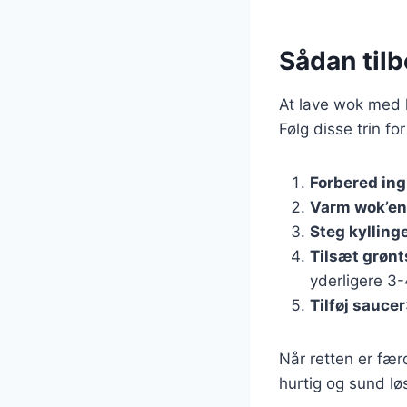
Sådan til
At lave wok med k
Følg disse trin for
Forbered in
Varm wok’en
Steg kylling
Tilsæt grøn
yderligere 3-
Tilføj saucer
Når retten er fær
hurtig og sund lø