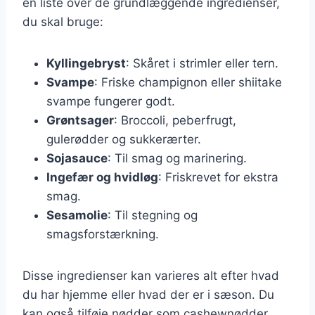
en liste over de grundlæggende ingredienser,
du skal bruge:
Kyllingebryst
: Skåret i strimler eller tern.
Svampe
: Friske champignon eller shiitake
svampe fungerer godt.
Grøntsager
: Broccoli, peberfrugt,
gulerødder og sukkerærter.
Sojasauce
: Til smag og marinering.
Ingefær og hvidløg
: Friskrevet for ekstra
smag.
Sesamolie
: Til stegning og
smagsforstærkning.
Disse ingredienser kan varieres alt efter hvad
du har hjemme eller hvad der er i sæson. Du
kan også tilføje nødder som cashewnødder