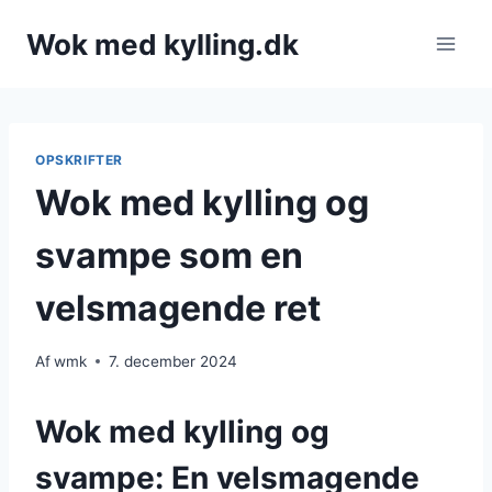
Fortsæt
Wok med kylling.dk
til
indhold
OPSKRIFTER
Wok med kylling og
svampe som en
velsmagende ret
Af
wmk
7. december 2024
Wok med kylling og
svampe: En velsmagende