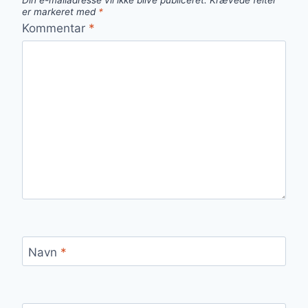
Din e-mailadresse vil ikke blive publiceret.
Krævede felter
er markeret med
*
Kommentar
*
Navn
*